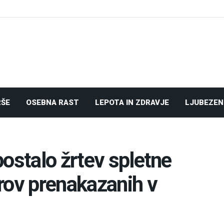
RŠE
OSEBNA RAST
LEPOTA IN ZDRAVJE
LJUBEZEN
ostalo žrtev spletne
rov prenakazanih v