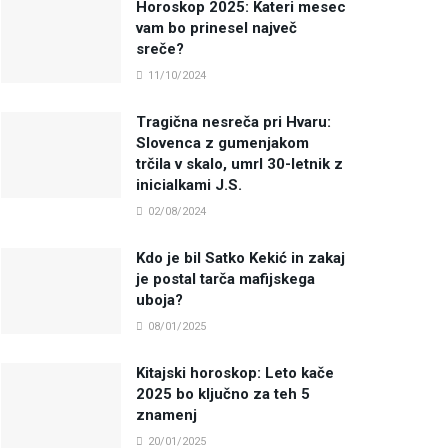
Horoskop 2025: Kateri mesec
vam bo prinesel največ
sreče?
11/10/2024
Tragična nesreča pri Hvaru:
Slovenca z gumenjakom
trčila v skalo, umrl 30-letnik z
inicialkami J.S.
02/08/2024
Kdo je bil Satko Kekić in zakaj
je postal tarča mafijskega
uboja?
08/01/2025
Kitajski horoskop: Leto kače
2025 bo ključno za teh 5
znamenj
20/01/2025