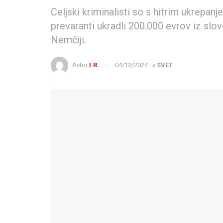
Celjski kriminalisti so s hitrim ukrepan
prevaranti ukradli 200.000 evrov iz slov
Nemčiji.
Avtor
I.R.
04/12/2024
v
SVET