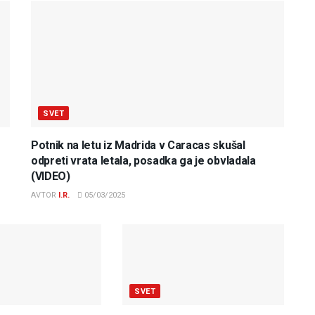
SVET
Potnik na letu iz Madrida v Caracas skušal
odpreti vrata letala, posadka ga je obvladala
(VIDEO)
AVTOR
I.R.
05/03/2025
SVET