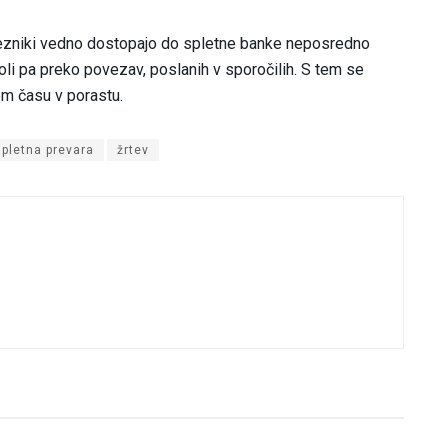
samezniki vedno dostopajo do spletne banke neposredno
oli pa preko povezav, poslanih v sporočilih. S tem se
em času v porastu.
spletna prevara
žrtev