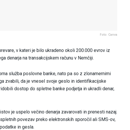
Foto: Canva
prevare, v kateri je bilo ukradeno okoli 200.000 evrov iz
ega denarja na transakcijskem računu v Nemčiji.
dporna služba poslovne banke, nato pa so z zlonamernimi
zvabili, da je vnesel svoje geslo in identifikacijske
dobili dostop do spletne banke podjetja in ukradli denar,
istov je uspelo večino denarja zavarovati in prenesti nazaj.
jo spletnih povezav preko elektronskih sporočil ali SMS-ov,
 podatke in gesla.