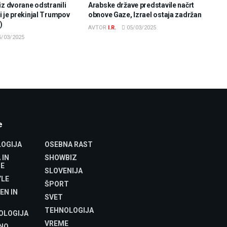
iz dvorane odstranili
Arabske države predstavile načrt
 je prekinjal Trumpov
obnove Gaze, Izrael ostaja zadržan
)
AVTOR
I.R.
05/03/2025
/03/2025
e
OGIJA
OSEBNA RAST
 IN
SHOWBIZ
E
SLOVENIJA
YLE
ŠPORT
EN IN
SVET
TEHNOLOGIJA
OLOGIJA
VREME
NO