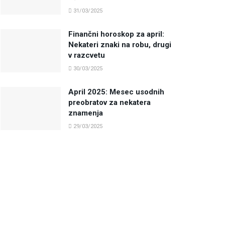
31/03/2025
Finančni horoskop za april:
Nekateri znaki na robu, drugi
v razcvetu
30/03/2025
April 2025: Mesec usodnih
preobratov za nekatera
znamenja
29/03/2025