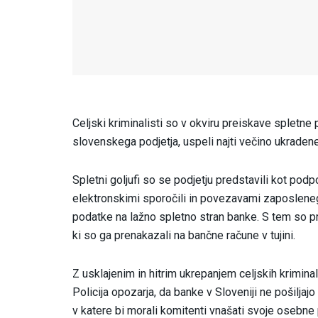
Celjski kriminalisti so v okviru preiskave spletne 
slovenskega podjetja, uspeli najti večino ukraden
Spletni goljufi so se podjetju predstavili kot po
elektronskimi sporočili in povezavami zaposlenega 
podatke na lažno spletno stran banke. S tem so pri
ki so ga prenakazali na bančne račune v tujini.
Z usklajenim in hitrim ukrepanjem celjskih kriminal
Policija opozarja, da banke v Sloveniji ne pošilja
v katere bi morali komitenti vnašati svoje osebne