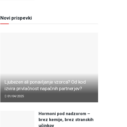
Novi prispevki
Ljubezen ali ponavljanje vzorca? Od kod
izvira privlačnost napačnih partnerjev?
01/04/2025
Hormoni pod nadzorom –
brez kemije, brez stranskih
učinkov