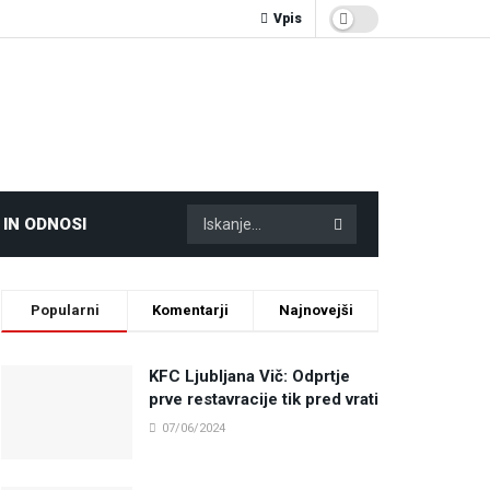
Vpis
 IN ODNOSI
Popularni
Komentarji
Najnovejši
KFC Ljubljana Vič: Odprtje
prve restavracije tik pred vrati
07/06/2024