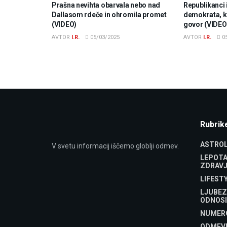
Prašna nevihta obarvala nebo nad
Republikanci 
Dallasom rdeče in ohromila promet
demokrata, ki
(VIDEO)
govor (VIDEO
AVTOR
I.R.
05/03/2025
AVTOR
I.R.
05
Rubrik
ASTROL
V svetu informacij iščemo globlji odmev.
LEPOTA
ZDRAVJ
LIFEST
LJUBEZ
ODNOSI
NUMER
ODMEV