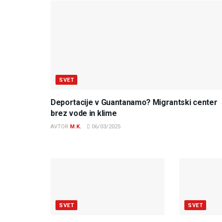
SVET
Deportacije v Guantanamo? Migrantski center
brez vode in klime
AVTOR
M.K.
06/03/2025
SVET
SVET