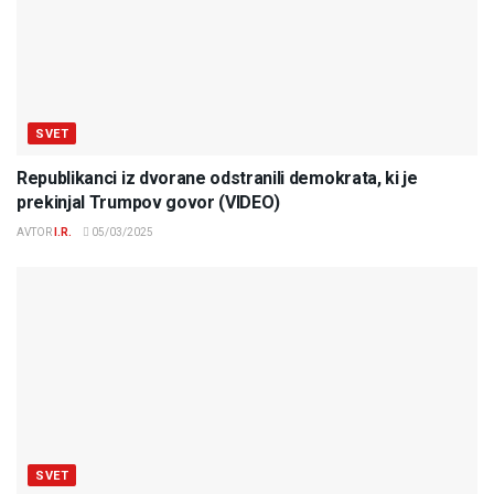
SVET
Republikanci iz dvorane odstranili demokrata, ki je
prekinjal Trumpov govor (VIDEO)
AVTOR
I.R.
05/03/2025
SVET