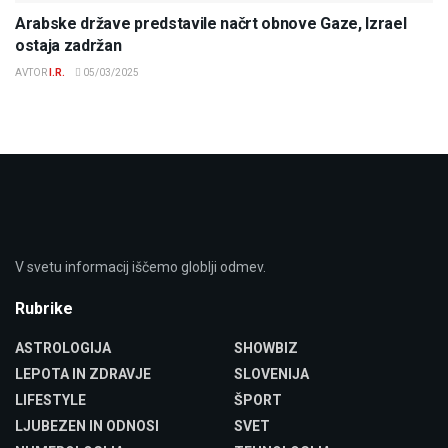
Arabske države predstavile načrt obnove Gaze, Izrael
ostaja zadržan
AVTOR
I.R.
05/03/2025
V svetu informacij iščemo globlji odmev.
Rubrike
ASTROLOGIJA
SHOWBIZ
LEPOTA IN ZDRAVJE
SLOVENIJA
LIFESTYLE
ŠPORT
LJUBEZEN IN ODNOSI
SVET