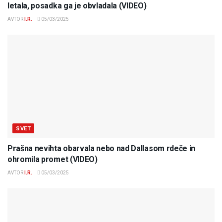
letala, posadka ga je obvladala (VIDEO)
AVTOR
I.R.
05/03/2025
SVET
Prašna nevihta obarvala nebo nad Dallasom rdeče in
ohromila promet (VIDEO)
AVTOR
I.R.
05/03/2025