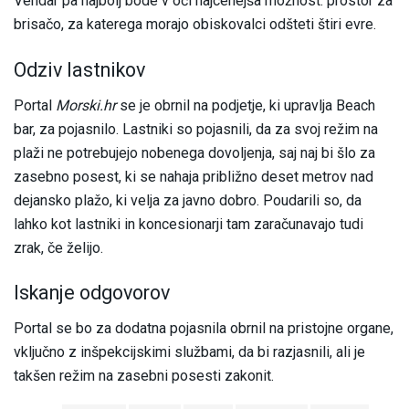
Vendar pa najbolj bode v oči najcenejša možnost: prostor za
brisačo, za katerega morajo obiskovalci odšteti štiri evre.
Odziv lastnikov
Portal
Morski.hr
se je obrnil na podjetje, ki upravlja Beach
bar, za pojasnilo. Lastniki so pojasnili, da za svoj režim na
plaži ne potrebujejo nobenega dovoljenja, saj naj bi šlo za
zasebno posest, ki se nahaja približno deset metrov nad
dejansko plažo, ki velja za javno dobro. Poudarili so, da
lahko kot lastniki in koncesionarji tam zaračunavajo tudi
zrak, če želijo.
Iskanje odgovorov
Portal se bo za dodatna pojasnila obrnil na pristojne organe,
vključno z inšpekcijskimi službami, da bi razjasnili, ali je
takšen režim na zasebni posesti zakonit.