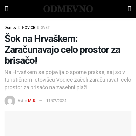
ODMEVNO
Domov
NOVICE
SVET
Šok na Hrvaškem:
Zaračunavajo celo prostor za
brisačo!
Na Hrvaškem se pojavljajo sporne prakse, saj so v
turističnem letovišču Vodice začeli zaračunavati celo
prostor za brisačo na zasebni plaži.
Avtor
M.K.
11/07/2024