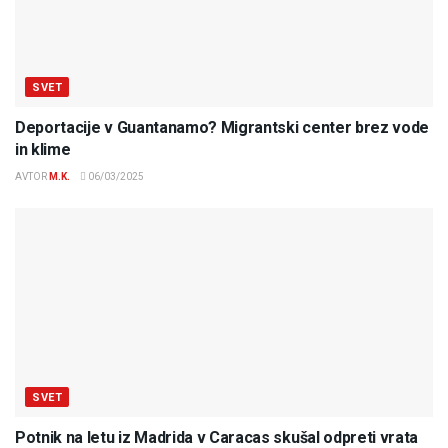
SVET
Deportacije v Guantanamo? Migrantski center brez vode
in klime
AVTOR
M.K.
06/03/2025
SVET
Potnik na letu iz Madrida v Caracas skušal odpreti vrata