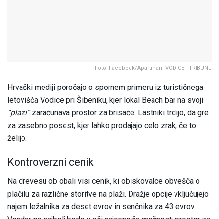
Foto: Facebook/Apartmani VODICE - TRIBUNJ
Hrvaški mediji poročajo o spornem primeru iz turističnega
letovišča Vodice pri Šibeniku, kjer lokal Beach bar na svoji
“plaži”
zaračunava prostor za brisače. Lastniki trdijo, da gre
za zasebno posest, kjer lahko prodajajo celo zrak, če to
želijo.
Kontroverzni cenik
Na drevesu ob obali visi cenik, ki obiskovalce obvešča o
plačilu za različne storitve na plaži. Dražje opcije vključujejo
najem ležalnika za deset evrov in senčnika za 43 evrov.