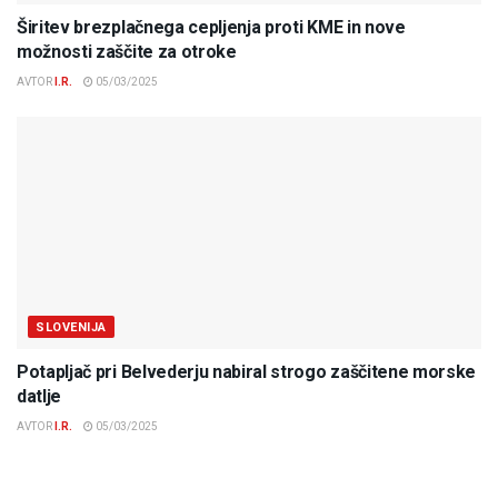
Širitev brezplačnega cepljenja proti KME in nove
možnosti zaščite za otroke
AVTOR
I.R.
05/03/2025
SLOVENIJA
Potapljač pri Belvederju nabiral strogo zaščitene morske
datlje
AVTOR
I.R.
05/03/2025