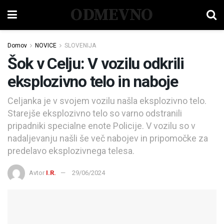
ODMEVNO
Domov
NOVICE
SLOVENIJA
Šok v Celju: V vozilu odkrili
eksplozivno telo in naboje
Celjanka je v svojem vozilu našla eksplozivno telo.
Starejše eksplozivno telo so varno odstranili
pripadniki specialne enote Policije. V vozilu so v
nadaljevanju našli še več nabojev in pripomočke za
predelavo eksplozivnega telesa.
Avtor
I.R.
29/06/2024