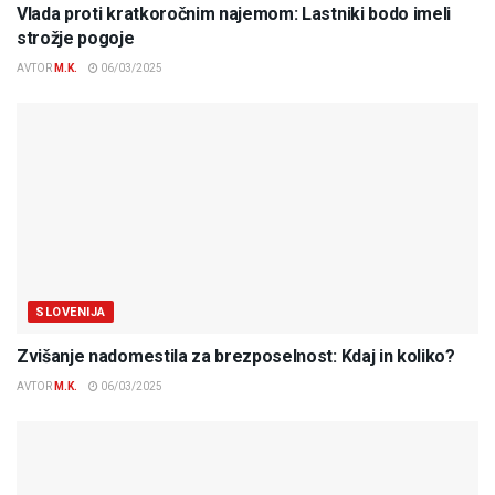
Vlada proti kratkoročnim najemom: Lastniki bodo imeli
strožje pogoje
AVTOR
M.K.
06/03/2025
SLOVENIJA
Zvišanje nadomestila za brezposelnost: Kdaj in koliko?
AVTOR
M.K.
06/03/2025