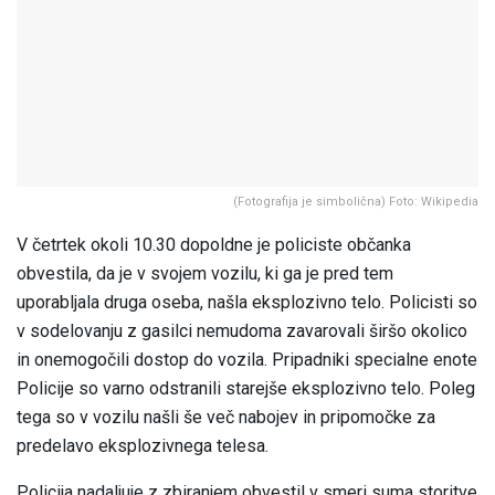
(Fotografija je simbolična) Foto: Wikipedia
V četrtek okoli 10.30 dopoldne je policiste občanka
obvestila, da je v svojem vozilu, ki ga je pred tem
uporabljala druga oseba, našla eksplozivno telo. Policisti so
v sodelovanju z gasilci nemudoma zavarovali širšo okolico
in onemogočili dostop do vozila. Pripadniki specialne enote
Policije so varno odstranili starejše eksplozivno telo. Poleg
tega so v vozilu našli še več nabojev in pripomočke za
predelavo eksplozivnega telesa.
Policija nadaljuje z zbiranjem obvestil v smeri suma storitve