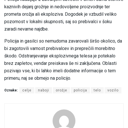
kaznivih dejanj grožnje in nedovoljene proizvodnje ter
prometa orožja ali eksploziva. Dogodek je vzbudil veliko
pozornost v lokalni skupnosti, saj so prebivalci v šoku
zaradi nevarne najdbe.
Policija in gasilci so nemudoma zavarovali širšo okolico, da
bi zagotovili varnost prebivalcev in preprečili morebitno
škodo. Odstranjevanje eksplozivnega telesa je potekalo
brez zapletov, vendar preiskava še ni zaključena. Oblasti
pozivajo vse, ki bi lahko imeli dodatne informacije o tem
primeru, naj se obrnejo na policijo.
Oznake:
celje
naboji
orožje
policija
telo
vozilo