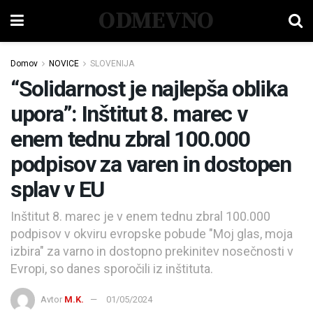
ODMEVNO
Domov
NOVICE
SLOVENIJA
“Solidarnost je najlepša oblika
upora”: Inštitut 8. marec v
enem tednu zbral 100.000
podpisov za varen in dostopen
splav v EU
Inštitut 8. marec je v enem tednu zbral 100.000
podpisov v okviru evropske pobude "Moj glas, moja
izbira" za varno in dostopno prekinitev nosečnosti v
Evropi, so danes sporočili iz inštituta.
Avtor
M.K.
01/05/2024