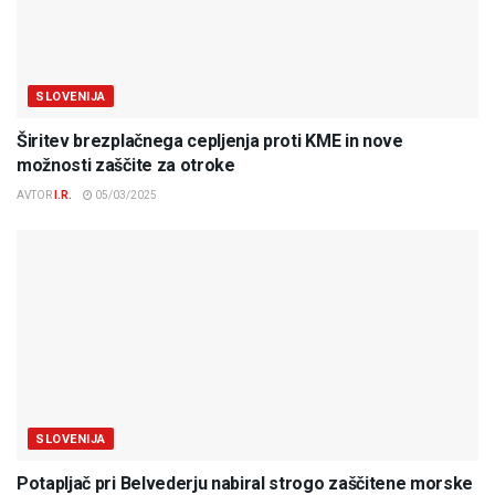
SLOVENIJA
Širitev brezplačnega cepljenja proti KME in nove
možnosti zaščite za otroke
AVTOR
I.R.
05/03/2025
SLOVENIJA
Potapljač pri Belvederju nabiral strogo zaščitene morske