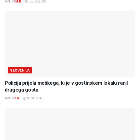
AVTOR
M.K.
06/03/2025
SLOVENIJA
Policija prijela moškega, ki je v gostinskem lokalu ranil
drugega gosta
AVTOR
I.R.
05/03/2025