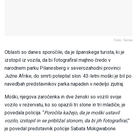
Foto: Canva
Oblasti so danes sporočile, da je španskega turista, ki je
izstopil iz vozila, da bi fotografiral majhno čredo v
narodnem parku Pilanesberg v severozahodni provinci
Južne Afrike, do smrti poteptal slon. 43-letni moški je bil po
navedbah predstavnikov parka napaden v nedeljo zjutraj.
Moški, njegova zaročenka in dve ženski so vozili svoje
vozilo v rezervatu, ko so opazili tri slone in tri mladiče, je
povedala policija. “
Poročila kažejo, da je moški ustavil
vozilo, izstopil in se približal slonom, da bi jih fotografiral,
”
je povedal predstavnik policije Sabata Mokgwabone.