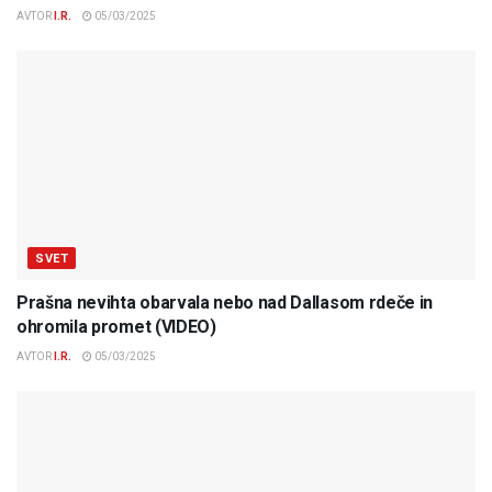
AVTOR
I.R.
05/03/2025
SVET
Prašna nevihta obarvala nebo nad Dallasom rdeče in
ohromila promet (VIDEO)
AVTOR
I.R.
05/03/2025