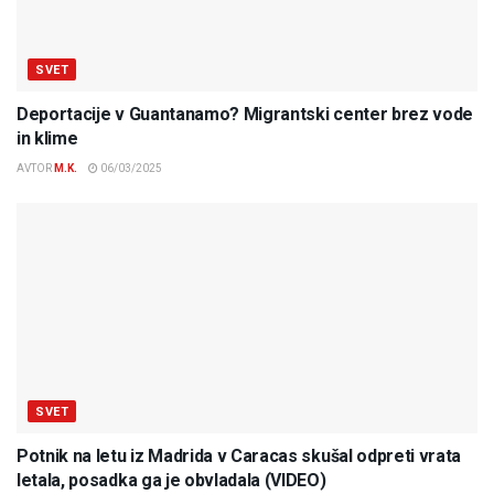
SVET
Deportacije v Guantanamo? Migrantski center brez vode
in klime
AVTOR
M.K.
06/03/2025
SVET
Potnik na letu iz Madrida v Caracas skušal odpreti vrata
letala, posadka ga je obvladala (VIDEO)