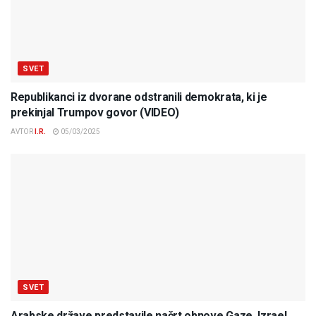
SVET
Republikanci iz dvorane odstranili demokrata, ki je
prekinjal Trumpov govor (VIDEO)
AVTOR
I.R.
05/03/2025
SVET
Arabske države predstavile načrt obnove Gaze, Izrael