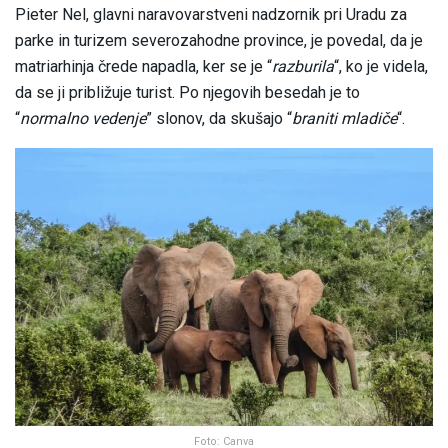
Pieter Nel, glavni naravovarstveni nadzornik pri Uradu za
parke in turizem severozahodne province, je povedal, da je
matriarhinja črede napadla, ker se je “
razburila
“, ko je videla,
da se ji približuje turist. Po njegovih besedah je to
“
normalno vedenje
” slonov, da skušajo “
braniti mladiče
“.
Foto: Canva