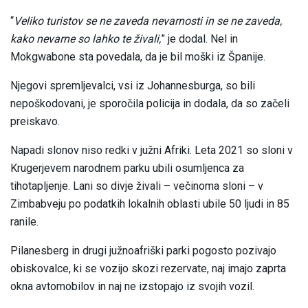
“
Veliko turistov se ne zaveda nevarnosti in se ne zaveda,
kako nevarne so lahko te živali,
” je dodal. Nel in
Mokgwabone sta povedala, da je bil moški iz Španije.
Njegovi spremljevalci, vsi iz Johannesburga, so bili
nepoškodovani, je sporočila policija in dodala, da so začeli
preiskavo.
Napadi slonov niso redki v južni Afriki. Leta 2021 so sloni v
Krugerjevem narodnem parku ubili osumljenca za
tihotapljenje. Lani so divje živali – večinoma sloni – v
Zimbabveju po podatkih lokalnih oblasti ubile 50 ljudi in 85
ranile.
Pilanesberg in drugi južnoafriški parki pogosto pozivajo
obiskovalce, ki se vozijo skozi rezervate, naj imajo zaprta
okna avtomobilov in naj ne izstopajo iz svojih vozil.