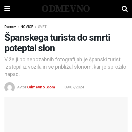
ODMEVNO
Domov
NOVICE
SVET
Španskega turista do smrti
poteptal slon
V želji po nepozabnih fotografijah je španski turist
izstopil iz vozila in se približal slonom, kar je sprožilo
napad.
Avtor
Odmevno .com
09/07/2024