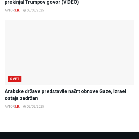
prekinjal Trumpov govor (VIDEO)
AVTOR
I.R.
05/03/2025
SVET
Arabske države predstavile načrt obnove Gaze, Izrael
ostaja zadržan
AVTOR
I.R.
05/03/2025