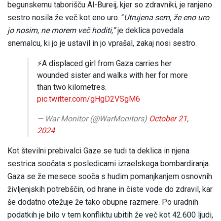
begunskemu taborišču Al-Bureij, kjer so zdravniki, je ranjeno
sestro nosila že več kot eno uro. “
Utrujena sem, že eno uro
jo nosim, ne morem več hoditi,”
je deklica povedala
snemalcu, ki jo je ustavil in jo vprašal, zakaj nosi sestro.
⚡️A displaced girl from Gaza carries her
wounded sister and walks with her for more
than two kilometres.
pic.twitter.com/gHgD2VSgM6
— War Monitor (@WarMonitors)
October 21,
2024
Kot številni prebivalci Gaze se tudi ta deklica in njena
sestrica soočata s posledicami izraelskega bombardiranja.
Gaza se že mesece sooča s hudim pomanjkanjem osnovnih
življenjskih potrebščin, od hrane in čiste vode do zdravil, kar
še dodatno otežuje že tako obupne razmere. Po uradnih
podatkih je bilo v tem konfliktu ubitih že več kot 42.600 ljudi,