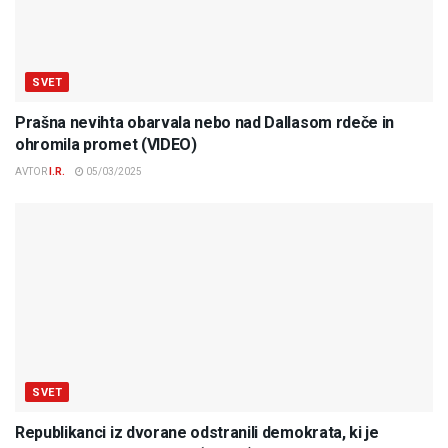
SVET
Prašna nevihta obarvala nebo nad Dallasom rdeče in
ohromila promet (VIDEO)
AVTOR
I.R.
05/03/2025
SVET
Republikanci iz dvorane odstranili demokrata, ki je