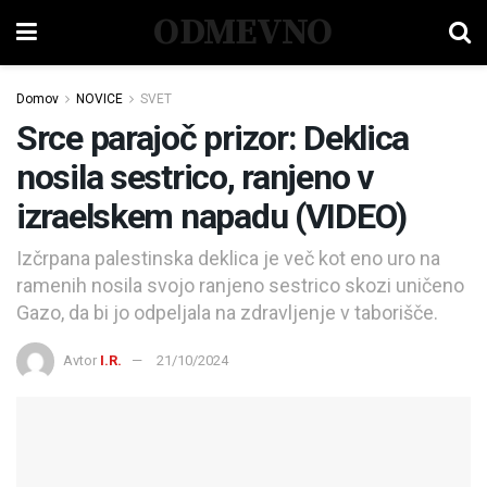
ODMEVNO
Domov
NOVICE
SVET
Srce parajoč prizor: Deklica
nosila sestrico, ranjeno v
izraelskem napadu (VIDEO)
Izčrpana palestinska deklica je več kot eno uro na
ramenih nosila svojo ranjeno sestrico skozi uničeno
Gazo, da bi jo odpeljala na zdravljenje v taborišče.
Avtor
I.R.
21/10/2024