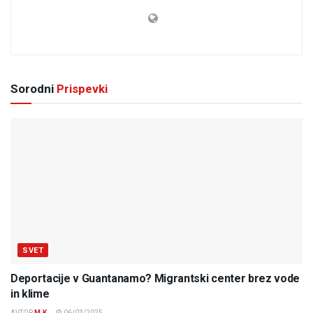
Sorodni
Prispevki
SVET
Deportacije v Guantanamo? Migrantski center brez vode
in klime
AVTOR
M.K.
06/03/2025