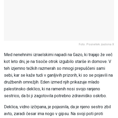
Foto: Posnetek zaslona X
Med nenehnimi izraelskimi napadi na Gazo, ki trajajo že več
kot leto dni, je na tisoče otrok izgubilo starše in domove. V
teh izjemno težkih razmerah so mnogi prepuščeni sami
sebi, kar se kaže tudi v ganljivih prizorih, ki so se pojavili na
družbenih omrežjih. Eden izmed njih prikazuje mlado
palestinsko deklico, ki na ramenih nosi svojo ranjeno
sestrico, da bi ji zagotovila potrebno zdravniško oskrbo.
Deklica, vidno izčrpana, je pojasnila, da je njeno sestro zbil
avto, zaradi česar ima nogo v gipsu. Na svoji poti proti