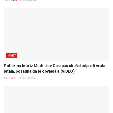
SVET
Potnik na letu iz Madrida v Caracas skušal odpreti vrata
letala, posadka ga je obvladala (VIDEO)
AVTOR
I.R.
05/03/2025