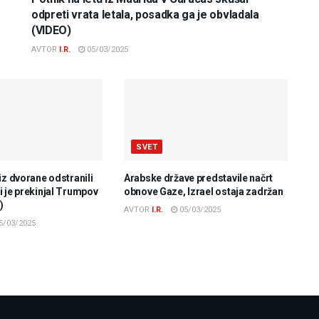
odpreti vrata letala, posadka ga je obvladala
(VIDEO)
AVTOR
I.R.
05/03/2025
SVET
iz dvorane odstranili
Arabske države predstavile načrt
 je prekinjal Trumpov
obnove Gaze, Izrael ostaja zadržan
)
AVTOR
I.R.
05/03/2025
5/03/2025