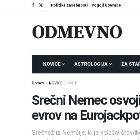
Politika zasebnosti
Pogoji uporabe
ODMEVNO
NOVICE
ASTROLOGIJA
ZA STA
Domov
NOVICE
SVET
Srečni Nemec osvoji
evrov na Eurojackpo
Srečnež iz Nemčije, ki je vplačal številk