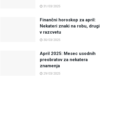
31/03/2025
Finančni horoskop za april:
Nekateri znaki na robu, drugi
v razcvetu
30/03/2025
April 2025: Mesec usodnih
preobratov za nekatera
znamenja
29/03/2025