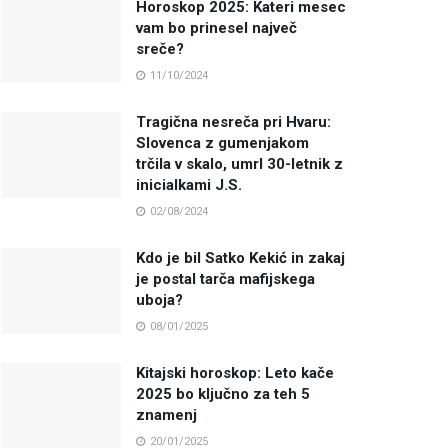
Horoskop 2025: Kateri mesec
vam bo prinesel največ
sreče?
11/10/2024
Tragična nesreča pri Hvaru:
Slovenca z gumenjakom
trčila v skalo, umrl 30-letnik z
inicialkami J.S.
02/08/2024
Kdo je bil Satko Kekić in zakaj
je postal tarča mafijskega
uboja?
08/01/2025
Kitajski horoskop: Leto kače
2025 bo ključno za teh 5
znamenj
20/01/2025