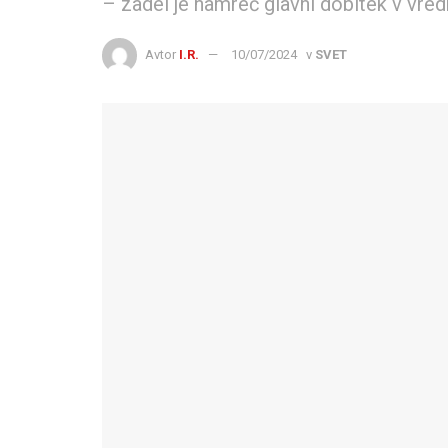
– zadel je namreč glavni dobitek v vred
Avtor
I.R.
10/07/2024
v
SVET