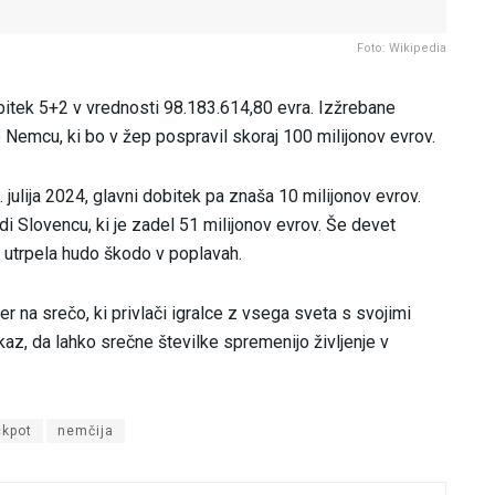
Foto: Wikipedia
obitek 5+2 v vrednosti 98.183.614,80 evra. Izžrebane
čo Nemcu, ki bo v žep pospravil skoraj 100 milijonov evrov.
 julija 2024, glavni dobitek pa znaša 10 milijonov evrov.
i Slovencu, ki je zadel 51 milijonov evrov. Še devet
ni utrpela hudo škodo v poplavah.
ger na srečo, ki privlači igralce z vsega sveta s svojimi
kaz, da lahko srečne številke spremenijo življenje v
ckpot
nemčija