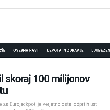
RŠE
OSEBNA RAST
LEPOTA IN ZDRAVJE
LJUBEZEN
l skoraj 100 milijonov
tu
e za Eurojackpot, je verjetno ostal odprtih ust