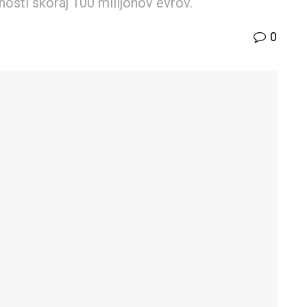
nosti skoraj 100 milijonov evrov.
0