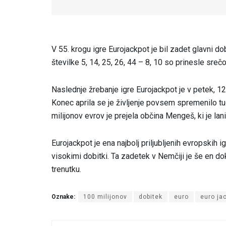
V 55. krogu igre Eurojackpot je bil zadet glavni d
številke 5, 14, 25, 26, 44 – 8, 10 so prinesle sre
Naslednje žrebanje igre Eurojackpot je v petek, 12.
Konec aprila se je življenje povsem spremenilo tud
milijonov evrov je prejela občina Mengeš, ki je la
Eurojackpot je ena najbolj priljubljenih evropskih i
visokimi dobitki. Ta zadetek v Nemčiji je še en do
trenutku.
Oznake:
100 milijonov
dobitek
euro
euro ja