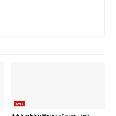
SVET
Potnik na letu iz Madrida v Caracas skušal