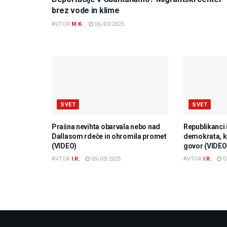
brez vode in klime
AVTOR
M.K.
06/03/2025
SVET
SVET
Prašna nevihta obarvala nebo nad
Republikanci 
Dallasom rdeče in ohromila promet
demokrata, ki
(VIDEO)
govor (VIDEO
AVTOR
I.R.
05/03/2025
AVTOR
I.R.
0