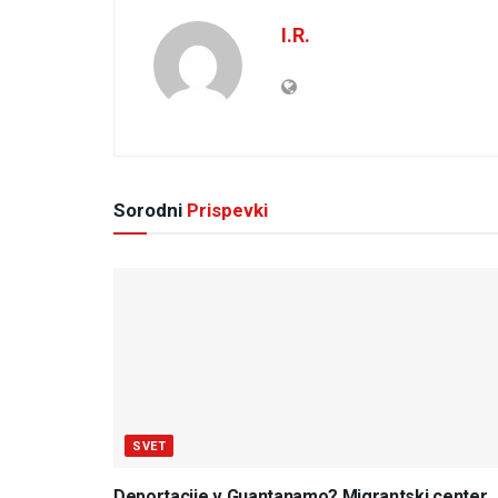
I.R.
Sorodni
Prispevki
SVET
Deportacije v Guantanamo? Migrantski center