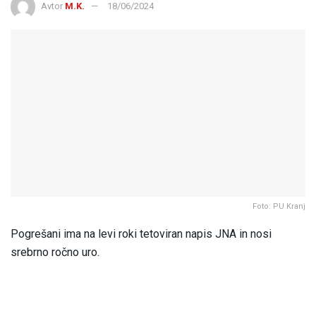
Avtor
M.K.
18/06/2024
Foto: PU Kranj
Pogrešani ima na levi roki tetoviran napis JNA in nosi
srebrno ročno uro.