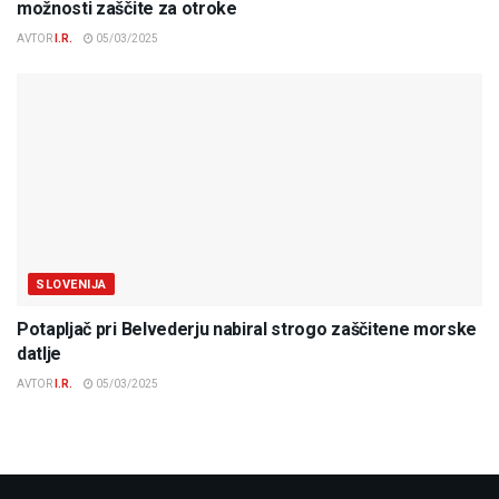
možnosti zaščite za otroke
AVTOR
I.R.
05/03/2025
SLOVENIJA
Potapljač pri Belvederju nabiral strogo zaščitene morske
datlje
AVTOR
I.R.
05/03/2025