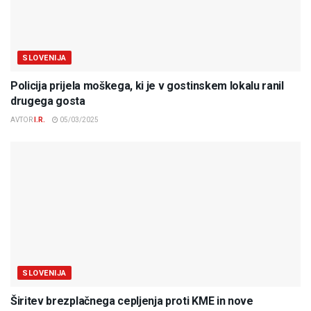
SLOVENIJA
Policija prijela moškega, ki je v gostinskem lokalu ranil
drugega gosta
AVTOR
I.R.
05/03/2025
SLOVENIJA
Širitev brezplačnega cepljenja proti KME in nove