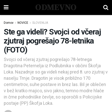
ODMEVNO
Domov
NOVICE
SLOVENIJA
Ste ga videli? Svojci od včeraj
zjutraj pogrešajo 78-letnika
(FOTO)
Svojci od včeraj zjutraj pogrešajo 78-letnega
Dragotina Peternelja iz Podlubnika v občini Škofja
Loka. Nazadnje so ga videli nekaj pred 8. uro zjutraj v
naselju Trnje. Dragotin je visok približno 170
centimetrov, suhe postave in brez las. Bil je oblečen
v bež kratko majico, sivo jakno, temno modre hlače
in črne pohodniške čevlje, so sporočili s Policijske
postaje (PP) Škofja Loka.