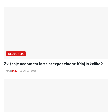
SLOVENIJA
Zvišanje nadomestila za brezposelnost: Kdaj in koliko?
AVTOR
M.K.
06/03/2025