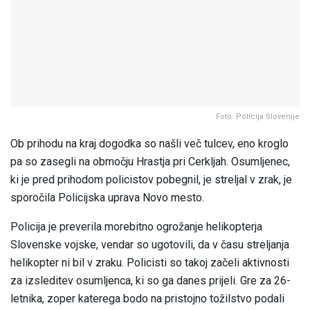
Foto: Policija Slovenije
Ob prihodu na kraj dogodka so našli več tulcev, eno kroglo
pa so zasegli na območju Hrastja pri Cerkljah. Osumljenec,
ki je pred prihodom policistov pobegnil, je streljal v zrak, je
sporočila Policijska uprava Novo mesto.
Policija je preverila morebitno ogrožanje helikopterja
Slovenske vojske, vendar so ugotovili, da v času streljanja
helikopter ni bil v zraku. Policisti so takoj začeli aktivnosti
za izsleditev osumljenca, ki so ga danes prijeli. Gre za 26-
letnika, zoper katerega bodo na pristojno tožilstvo podali