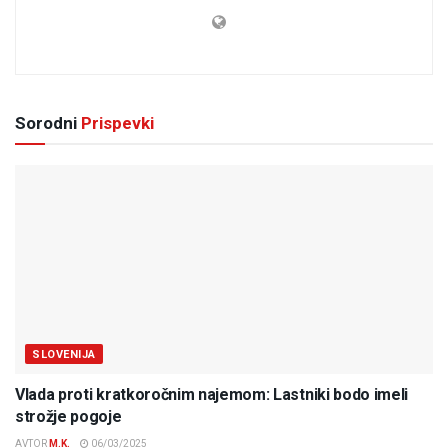
Sorodni
Prispevki
SLOVENIJA
Vlada proti kratkoročnim najemom: Lastniki bodo imeli
strožje pogoje
AVTOR
M.K.
06/03/2025