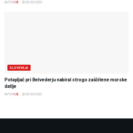
AVTOR
I.R.
05/03/2025
SLOVENIJA
Potapljač pri Belvederju nabiral strogo zaščitene morske
datlje
AVTOR
I.R.
05/03/2025