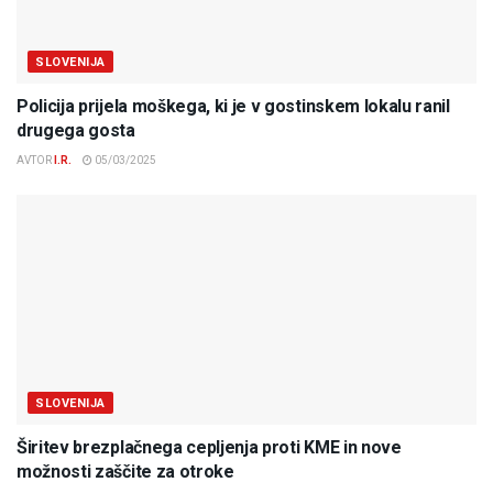
SLOVENIJA
Policija prijela moškega, ki je v gostinskem lokalu ranil
drugega gosta
AVTOR
I.R.
05/03/2025
SLOVENIJA
Širitev brezplačnega cepljenja proti KME in nove
možnosti zaščite za otroke