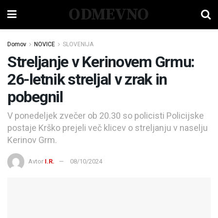
ODMEVNO
Domov
NOVICE
SLOVENIJA
Streljanje v Kerinovem Grmu:
26-letnik streljal v zrak in
pobegnil
V ponedeljek zvečer ob 20.30 so policisti Policijske
postaje Krško prejeli več klicev o streljanju v naselju
Kerinov Grm.
Avtor
I.R.
08/10/2024