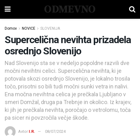
ODMEVNO
Domov
NOVICE
SLOVENIJA
Supercelična nevihta prizadela
osrednjo Slovenijo
Nad Slovenijo sta se v nedeljo popoldne razvili dve
močni nevihtni celici. Supercelična nevihta, ki je
potovala skozi osrednjo Slovenijo, je lokalno trosila
točo, prisotni so bili tudi močni sunki vetra in nalivi.
Ena močna nevihtna celica je prečkala Ljubljano v
smeri Domžal, druga pa Trebnje in okolico. Iz krajev,
ki jih je prečkala nevihta, poročajo o vetrolomu, toča
pa sicer ni povzročila večje škode.
Avtor
I.R.
08/07/2024