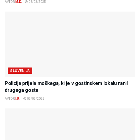
AVTOR
M.K.
06/03/2025
SLOVENIJA
Policija prijela moškega, ki je v gostinskem lokalu ranil
drugega gosta
AVTOR
I.R.
05/03/2025