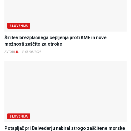
SLOVENIJA
Širitev brezplačnega cepljenja proti KME in nove
možnosti zaščite za otroke
AVTOR
I.R.
05/03/2025
SLOVENIJA
Potapljač pri Belvederju nabiral strogo zaščitene morske