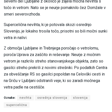
severni del Ljubljane z okolico je zajela močna nevihta s
točo in vetrom. Nato se je neurje pomaknilo čez Domžale v
smeri severovzhoda.
Supercelična nevihta, ki je potovala skozi osrednjo
Slovenijo, je lokalno trosila točo, prisotni so bili močni sunki
vetra in nalivi.
Z območja Ljubljane in Trebnjega poročajo o vetrolomu,
poroča Uprava za zaščito in reševanje. Neurje z močnim
vetrom je razkrilo streho stanovanjskega objekta, zato so
gasilci streho prekrili z novimi strešniki. Po podatkih Centra
za obveščanje RS so gasilci popoldan na Celovški cesti in
na Griču v Ljubljani odstranili veje, ki so zaradi močnega
vetra padle na cestišče.
Oznake:
nevihta
osrednja slovenija
slovenija
supercelična