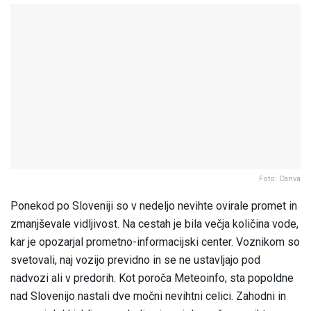
Foto: Canva
Ponekod po Sloveniji so v nedeljo nevihte ovirale promet in
zmanjševale vidljivost. Na cestah je bila večja količina vode,
kar je opozarjal prometno-informacijski center. Voznikom so
svetovali, naj vozijo previdno in se ne ustavljajo pod
nadvozi ali v predorih. Kot poroča Meteoinfo, sta popoldne
nad Slovenijo nastali dve močni nevihtni celici. Zahodni in