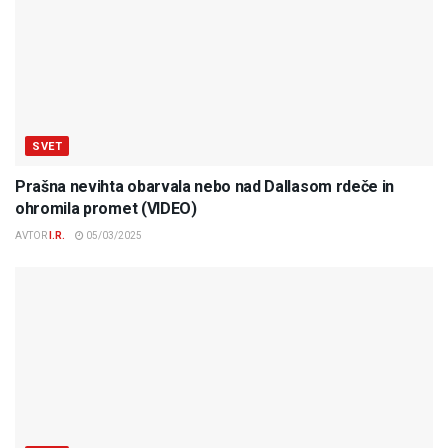
SVET
Prašna nevihta obarvala nebo nad Dallasom rdeče in
ohromila promet (VIDEO)
AVTOR
I.R.
05/03/2025