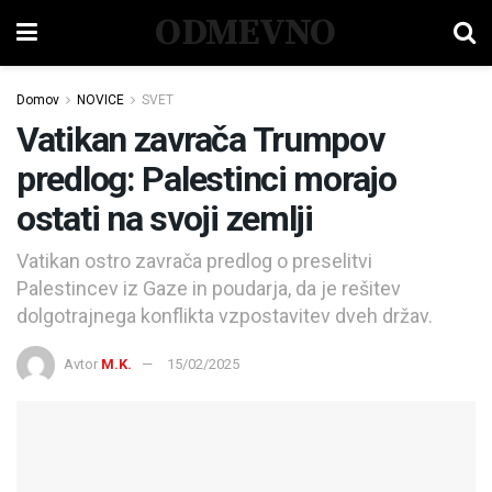
ODMEVNO
Domov
NOVICE
SVET
Vatikan zavrača Trumpov
predlog: Palestinci morajo
ostati na svoji zemlji
Vatikan ostro zavrača predlog o preselitvi
Palestincev iz Gaze in poudarja, da je rešitev
dolgotrajnega konflikta vzpostavitev dveh držav.
Avtor
M.K.
15/02/2025