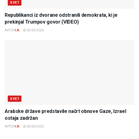
SVET
Republikanci iz dvorane odstranili demokrata, ki je
prekinjal Trumpov govor (VIDEO)
AVTOR
I.R.
05/03/2025
SVET
Arabske države predstavile načrt obnove Gaze, Izrael
ostaja zadržan
AVTOR
I.R.
05/03/2025