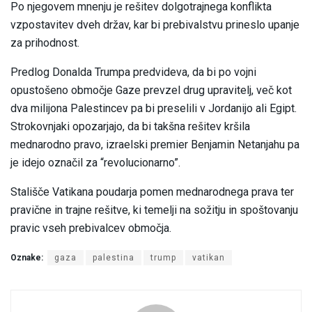
Po njegovem mnenju je rešitev dolgotrajnega konflikta
vzpostavitev dveh držav, kar bi prebivalstvu prineslo upanje
za prihodnost.
Predlog Donalda Trumpa predvideva, da bi po vojni
opustošeno območje Gaze prevzel drug upravitelj, več kot
dva milijona Palestincev pa bi preselili v Jordanijo ali Egipt.
Strokovnjaki opozarjajo, da bi takšna rešitev kršila
mednarodno pravo, izraelski premier Benjamin Netanjahu pa
je idejo označil za “revolucionarno”.
Stališče Vatikana poudarja pomen mednarodnega prava ter
pravične in trajne rešitve, ki temelji na sožitju in spoštovanju
pravic vseh prebivalcev območja.
Oznake:
gaza
palestina
trump
vatikan