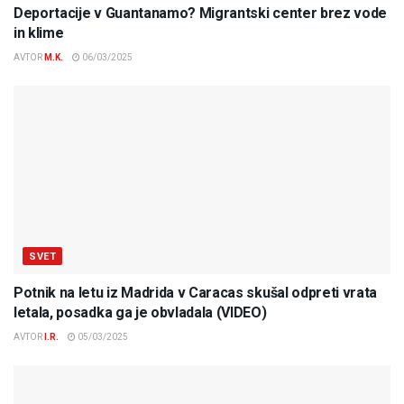
Deportacije v Guantanamo? Migrantski center brez vode
in klime
AVTOR
M.K.
06/03/2025
SVET
Potnik na letu iz Madrida v Caracas skušal odpreti vrata
letala, posadka ga je obvladala (VIDEO)
AVTOR
I.R.
05/03/2025