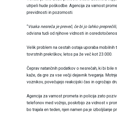
utrpeli hude poškodbe. Agencija za varnost prome
previdnosti in pozornosti.
“
Vsaka nesreča je preveč, če bi jo lahko preprečili,
odvisna tudi od njihove vidnosti in osredotočenos
Velik problem na cestah ostaja uporaba mobilnih t
tovrstnih prekrškov, letos pa že več kot 23.000.
Čeprav natančnih podatkov o nesrečah, ki bi bile 
kaže, da gre za vse večji dejavnik tveganja. Motnj
voznikov, povečujejo reakcijski čas in ogrožajo d
Agencija za varnost prometa in policija zato pozi
telefonov med vožnjo, poskrbijo za vidnost v pro
bo trajala en teden, njen namen pa je izboljšanje 