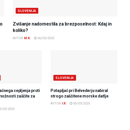
SLOVENIJA
do
Zvišanje nadomestila za brezposelnost: Kdaj in
koliko?
AVTOR
M.K.
06/03/2025
SLOVENIJA
lačnega cepljenja proti
Potapljač pri Belvederju nabiral
možnosti zaščite za
strogo zaščitene morske datlje
AVTOR
I.R.
05/03/2025
5/03/2025