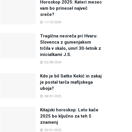
Horoskop 2025: Kateri mesec
vam bo prinesel največ
sreče?
11/10/2024
Tragična nesreča pri Hvaru:
Slovenca z gumenjakom
trčila v skalo, umrl 30-letnik z
inicialkami J.S.
02/08/2024
Kdo je bil Satko Kekić in zakaj
je postal tarča mafijskega
uboja?
08/01/2025
Kitajski horoskop: Leto kače
2025 bo ključno za teh 5
znamenj
20/01/2025