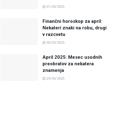
31/03/2025
Finančni horoskop za april:
Nekateri znaki na robu, drugi
v razcvetu
30/03/2025
April 2025: Mesec usodnih
preobratov za nekatera
znamenja
29/03/2025