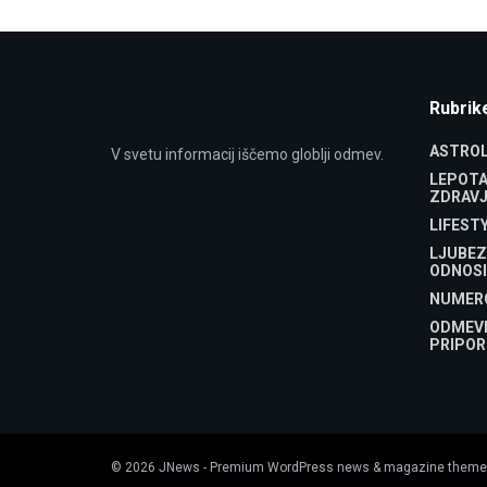
Rubrik
ASTROL
V svetu informacij iščemo globlji odmev.
LEPOTA
ZDRAVJ
LIFEST
LJUBEZ
ODNOSI
NUMER
ODMEV
PRIPOR
© 2026
JNews
- Premium WordPress news & magazine theme