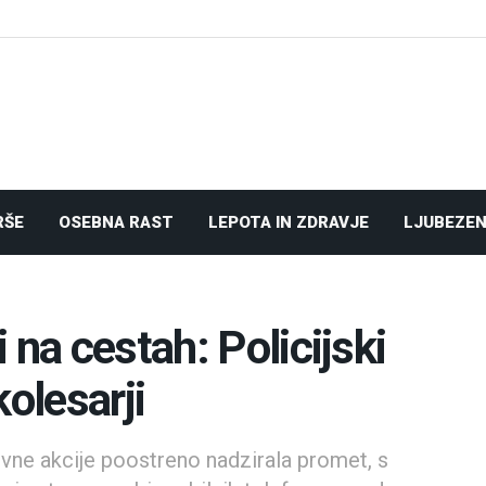
RŠE
OSEBNA RAST
LEPOTA IN ZDRAVJE
LJUBEZEN
 na cestah: Policijski
kolesarji
ivne akcije poostreno nadzirala promet, s