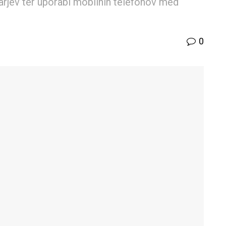
rjev ter uporabi mobilnih telefonov med
0