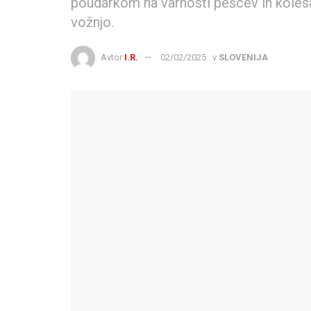
poudarkom na varnosti pešcev in kolesa
vožnjo.
Avtor
I.R.
02/02/2025
v
SLOVENIJA