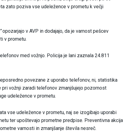
ta zato poziva vse udeležence v prometu k večji
”
opozarjajo v AVP in dodajajo, da je varnost pešcev
ti v prometu.
elefonov med vožnjo. Policija je lani zaznala 24.811
neposredno povezane z uporabo telefonov, ni, statistika
e pri vožnji zaradi telefonov zmanjšujejo pozornost
ruge udeležence v prometu.
vata vse udeležence v prometu, naj se izogibajo uporabi
metu ter upoštevajo prometne predpise. Preventivna akcija
prometne varnosti in zmanjšanje števila nesreč.