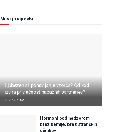
Novi prispevki
Ljubezen ali ponavljanje vzorca? Od kod
izvira privlačnost napačnih partnerjev?
01/04/2025
Hormoni pod nadzorom –
brez kemije, brez stranskih
učinkov