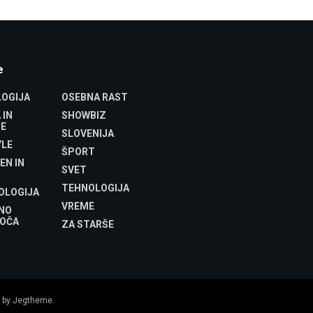
e
OGIJA
OSEBNA RAST
 IN
SHOWBIZ
E
SLOVENIJA
YLE
ŠPORT
EN IN
SVET
TEHNOLOGIJA
OLOGIJA
VREME
NO
OČA
ZA STARŠE
 by
Jegtheme
.