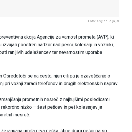
Foto: X/@policija_si
preventivna akcija Agencije za varnost prometa (AVP), ki
u izvajali poostren nadzor nad pešci, kolesarji in vozniki,
sti ranljivih udeležencev ter nevarnostim uporabe
n Osredotoči se na cesto, njen cilj pa je ozaveščanje o
j pri vožnji zaradi telefonov in drugih elektronskih naprav.
zmanjšanja prometnih nesreč z najhujšimi posledicami.
lo rekordno nizko – šest pešcev in pet kolesarjev je
 smrtnih nesreč.
 že januarja umrla prva peška, štirje drugi pešci pa so