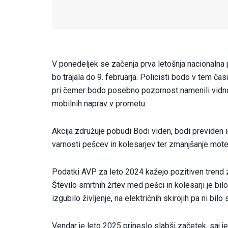
V ponedeljek se začenja prva letošnja nacionalna 
bo trajala do 9. februarja. Policisti bodo v tem čas
pri čemer bodo posebno pozornost namenili vidno
mobilnih naprav v prometu.
Akcija združuje pobudi Bodi viden, bodi previden i
varnosti pešcev in kolesarjev ter zmanjšanje moten
Podatki AVP za leto 2024 kažejo pozitiven trend 
Število smrtnih žrtev med pešci in kolesarji je bi
izgubilo življenje, na električnih skirojih pa ni bilo
Vendar je leto 2025 prineslo slabši začetek, saj je