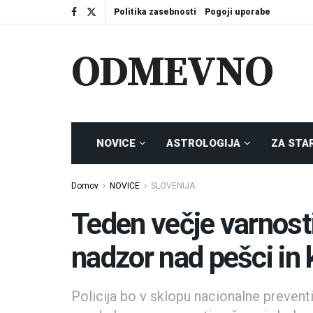
Politika zasebnosti
Pogoji uporabe
ODMEVNO
NOVICE
ASTROLOGIJA
ZA STA
Domov
NOVICE
SLOVENIJA
Teden večje varnosti
nadzor nad pešci in 
Policija bo v sklopu nacionalne prevent