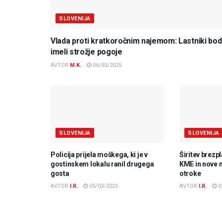
SLOVENIJA
Vlada proti kratkoročnim najemom: Lastniki bo
imeli strožje pogoje
AVTOR
M.K.
06/03/2025
SLOVENIJA
SLOVENIJA
Policija prijela moškega, ki je v
Širitev brezp
gostinskem lokalu ranil drugega
KME in nove 
gosta
otroke
AVTOR
I.R.
05/03/2025
AVTOR
I.R.
0