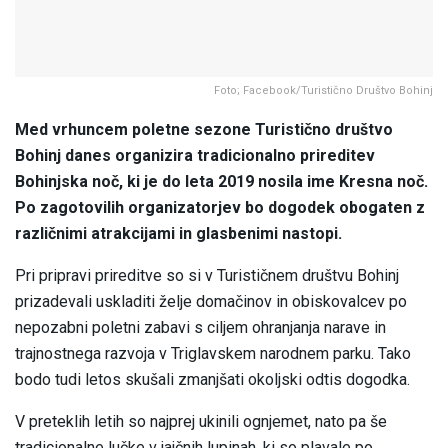
Foto; Facebook/Turistično Društvo Bohinj
Med vrhuncem poletne sezone Turistično društvo
Bohinj danes organizira tradicionalno prireditev
Bohinjska noč, ki je do leta 2019 nosila ime Kresna noč.
Po zagotovilih organizatorjev bo dogodek obogaten z
različnimi atrakcijami in glasbenimi nastopi.
Pri pripravi prireditve so si v Turističnem društvu Bohinj
prizadevali uskladiti želje domačinov in obiskovalcev po
nepozabni poletni zabavi s ciljem ohranjanja narave in
trajnostnega razvoja v Triglavskem narodnem parku. Tako
bodo tudi letos skušali zmanjšati okoljski odtis dogodka.
V preteklih letih so najprej ukinili ognjemet, nato pa še
tradicionalne lučke v jajčnih lupinah, ki so plavale po