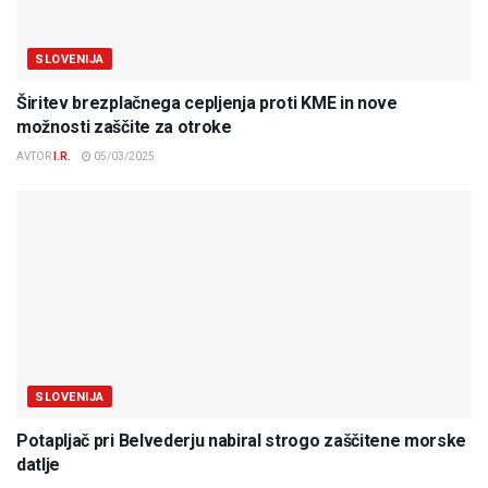
SLOVENIJA
Širitev brezplačnega cepljenja proti KME in nove
možnosti zaščite za otroke
AVTOR
I.R.
05/03/2025
SLOVENIJA
Potapljač pri Belvederju nabiral strogo zaščitene morske
datlje