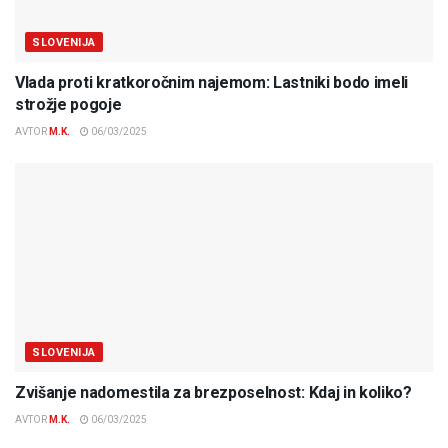
SLOVENIJA
Vlada proti kratkoročnim najemom: Lastniki bodo imeli
strožje pogoje
AVTOR
M.K.
06/03/2025
SLOVENIJA
Zvišanje nadomestila za brezposelnost: Kdaj in koliko?
AVTOR
M.K.
06/03/2025