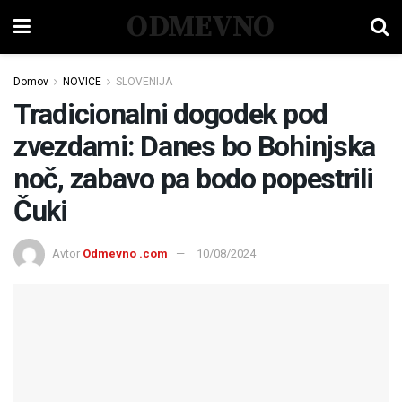
ODMEVNO
Domov
NOVICE
SLOVENIJA
Tradicionalni dogodek pod
zvezdami: Danes bo Bohinjska
noč, zabavo pa bodo popestrili
Čuki
Avtor
Odmevno .com
10/08/2024