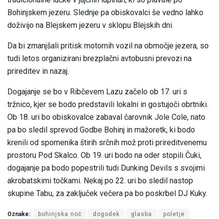
Bohinjskem jezeru. Slednje pa obiskovalci še vedno lahko
doživijo na Blejskem jezeru v sklopu Blejskih dni.
Da bi zmanjšali pritisk motornih vozil na območje jezera, so
tudi letos organizirani brezplačni avtobusni prevozi na
prireditev in nazaj.
Dogajanje se bo v Ribčevem Lazu začelo ob 17. uri s
tržnico, kjer se bodo predstavili lokalni in gostujoči obrtniki.
Ob 18. uri bo obiskovalce zabaval čarovnik Jole Cole, nato
pa bo sledil sprevod Godbe Bohinj in mažoretk, ki bodo
krenili od spomenika štirih srčnih mož proti prireditvenemu
prostoru Pod Skalco. Ob 19. uri bodo na oder stopili Čuki,
dogajanje pa bodo popestrili tudi Dunking Devils s svojimi
akrobatskimi točkami. Nekaj po 22. uri bo sledil nastop
skupine Tabu, za zaključek večera pa bo poskrbel DJ Kuky.
Oznake:
bohinjska noč
dogodek
glasba
poletje