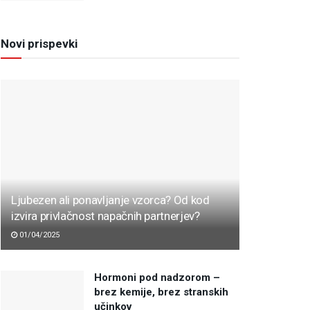
Novi prispevki
Ljubezen ali ponavljanje vzorca? Od kod
izvira privlačnost napačnih partnerjev?
01/04/2025
Hormoni pod nadzorom –
brez kemije, brez stranskih
učinkov