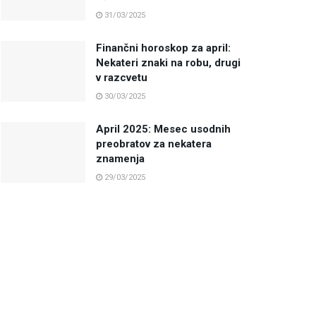
31/03/2025
Finančni horoskop za april:
Nekateri znaki na robu, drugi
v razcvetu
30/03/2025
April 2025: Mesec usodnih
preobratov za nekatera
znamenja
29/03/2025