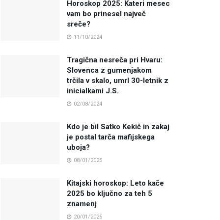
Horoskop 2025: Kateri mesec
vam bo prinesel največ
sreče?
11/10/2024
Tragična nesreča pri Hvaru:
Slovenca z gumenjakom
trčila v skalo, umrl 30-letnik z
inicialkami J.S.
02/08/2024
Kdo je bil Satko Kekić in zakaj
je postal tarča mafijskega
uboja?
08/01/2025
Kitajski horoskop: Leto kače
2025 bo ključno za teh 5
znamenj
20/01/2025