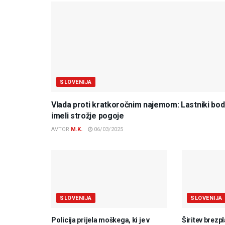
SLOVENIJA
Vlada proti kratkoročnim najemom: Lastniki bo
imeli strožje pogoje
AVTOR
M.K.
06/03/2025
SLOVENIJA
SLOVENIJA
Policija prijela moškega, ki je v
Širitev brezp