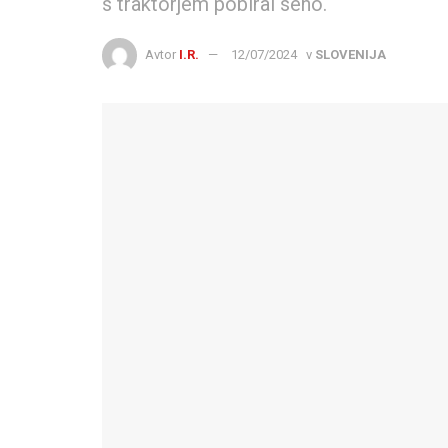
s traktorjem pobiral seno.
Avtor
I.R.
12/07/2024
v
SLOVENIJA