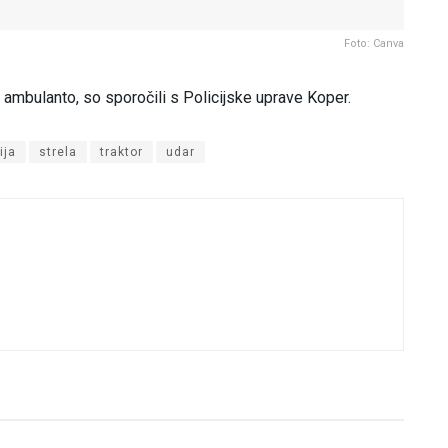
Foto: Canva
o ambulanto, so sporočili s Policijske uprave Koper.
ija
strela
traktor
udar