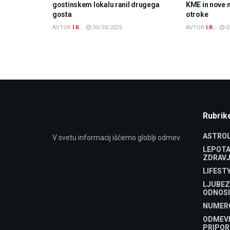
gostinskem lokalu ranil drugega
KME in nove 
gosta
otroke
AVTOR
I.R.
05/03/2025
AVTOR
I.R.
0
Rubrik
ASTROL
V svetu informacij iščemo globlji odmev.
LEPOTA
ZDRAVJ
LIFEST
LJUBEZ
ODNOSI
NUMER
ODMEV
PRIPOR