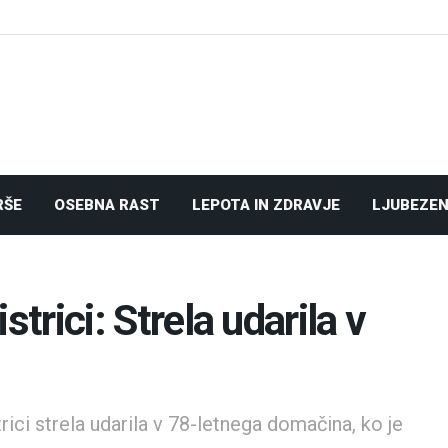
RŠE
OSEBNA RAST
LEPOTA IN ZDRAVJE
LJUBEZEN
istrici: Strela udarila v
strici strela udarila v 78-letnega domačina, ko je