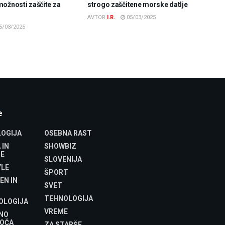
možnosti zaščite za
strogo zaščitene morske datlje
AVTOR
I.R.
05/03/2025
5/03/2025
e
OGIJA
OSEBNA RAST
 IN
SHOWBIZ
E
SLOVENIJA
YLE
ŠPORT
EN IN
SVET
TEHNOLOGIJA
OLOGIJA
VREME
NO
OČA
ZA STARŠE