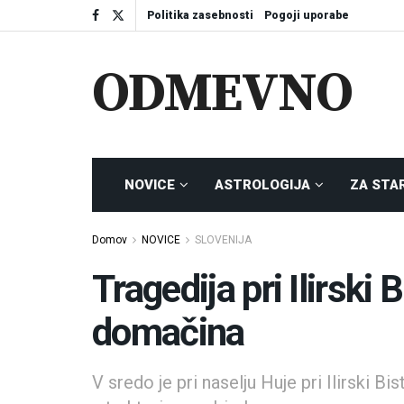
Politika zasebnosti
Pogoji uporabe
ODMEVNO
NOVICE
ASTROLOGIJA
ZA STA
Domov
NOVICE
SLOVENIJA
Tragedija pri Ilirski B
domačina
V sredo je pri naselju Huje pri Ilirski Bi