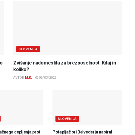
SLOVENIJA
do
Zvišanje nadomestila za brezposelnost: Kdaj in
koliko?
AVTOR
M.K.
06/03/2025
SLOVENIJA
lačnega cepljenja proti
Potapljač pri Belvederju nabiral