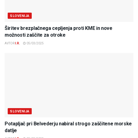
SLOVENIJA
Širitev brezplačnega cepljenja proti KME in nove
možnosti zaščite za otroke
AVTOR
I.R.
05/03/2025
SLOVENIJA
Potapljač pri Belvederju nabiral strogo zaščitene morske
datlje