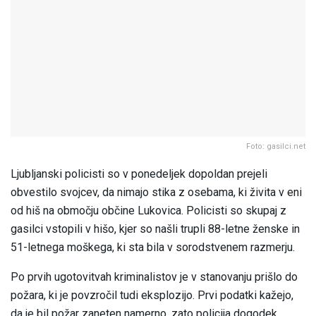
Foto: gasilci.net
Ljubljanski policisti so v ponedeljek dopoldan prejeli
obvestilo svojcev, da nimajo stika z osebama, ki živita v eni
od hiš na območju občine Lukovica. Policisti so skupaj z
gasilci vstopili v hišo, kjer so našli trupli 88-letne ženske in
51-letnega moškega, ki sta bila v sorodstvenem razmerju.
Po prvih ugotovitvah kriminalistov je v stanovanju prišlo do
požara, ki je povzročil tudi eksplozijo. Prvi podatki kažejo,
da je bil požar zaneten namerno, zato policija dogodek