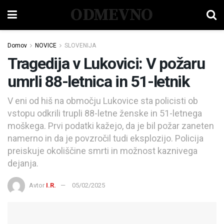
ODMEVNO
Domov
NOVICE
SLOVENIJA
Tragedija v Lukovici: V požaru
umrli 88-letnica in 51-letnik
V eni od hiš na območju Lukovice sta policisti ob
vstopu odkrili trupli 88-letne ženske in 51-letnega
moškega. Prvi podatki kažejo, da je bil požar zaneten
namerno in da je povzročil tudi eksplozijo. Policija
preiskuje okoliščine smrti in možnost kaznivega
dejanja.
Avtor
I.R.
05/02/2025