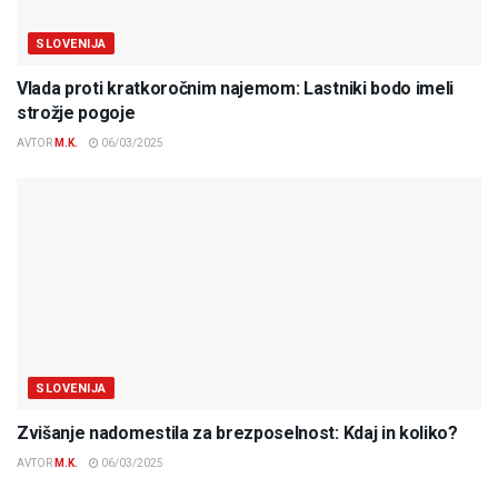
SLOVENIJA
Vlada proti kratkoročnim najemom: Lastniki bodo imeli
strožje pogoje
AVTOR
M.K.
06/03/2025
SLOVENIJA
Zvišanje nadomestila za brezposelnost: Kdaj in koliko?
AVTOR
M.K.
06/03/2025