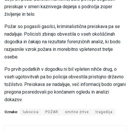
preiskuje v smeri kaznivega dejanja s področja zoper
življenje in telo.
Požar so pogasili gasilci, kriminalistična preiskava pa se
nadaljuje. Policisti zbirajo obvestila o vseh okoliščinah
dogodka in čakajo na rezultate forenzičnih analiz, ki bodo
razjasnile vzrok požara in morebitno vpletenost tretje
osebe.
Po prvih podatkih v dogodku ni bil vpleten nihče drug, o
vseh ugotovitvah pa bo policija obvestila pristojno državno
tožilstvo. Preiskava se nadaljuje, več informacij bodo organi
pregona posredovali po končanem ogledu in analizi
dokazov.
Oznake:
lukovica
POŽAR
smrtne žrtve
tragedija