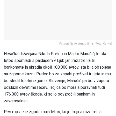
Fotografija je simbolična. (Foto: Canva)
Hrvaška državljana Nikola Prelec in Marko Marušić, ki sta
letos spomladi s pajdašem v Ljubljani razstrelila tri
bankomate in ukradla okoli 100.000 evrov, sta bila obsojena
na zaporne kazni. Prelec bo za zapahi preživel tri leta in mu
bo sledil triletni izgon iz Slovenije, Marušić pa bo v zaporu
odslužil devet mesecev. Trojica bo morala poravnati tudi
176.000 evrov škode, ki so jo povzročili bankam in
zavarovalnici.
Prvi rop se je zgodil maja letos, ko je trojica razstrelila