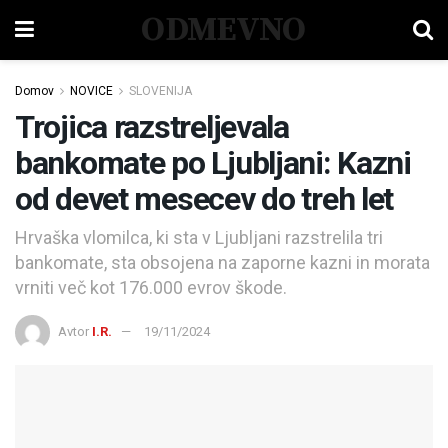
ODMEVNO
Domov
NOVICE
SLOVENIJA
Trojica razstreljevala
bankomate po Ljubljani: Kazni
od devet mesecev do treh let
Hrvaška vlomilca, ki sta v Ljubljani razstrelila tri
bankomate, sta obsojena na zaporne kazni in morata
vrniti več kot 176.000 evrov škode.
Avtor
I.R.
19/11/2024