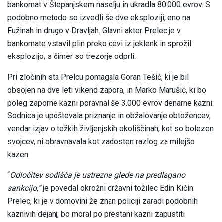
bankomat v Štepanjskem naselju in ukradla 80.000 evrov. S
podobno metodo so izvedli še dve eksploziji, eno na
Fužinah in drugo v Dravljah. Glavni akter Prelec je v
bankomate vstavil plin preko cevi iz jeklenk in sprožil
eksplozijo, s čimer so trezorje odprli.
Pri zločinih sta Prelcu pomagala Goran Tešić, ki je bil
obsojen na dve leti vikend zapora, in Marko Marušić, ki bo
poleg zaporne kazni poravnal še 3.000 evrov denarne kazni.
Sodnica je upoštevala priznanje in obžalovanje obtožencev,
vendar izjav o težkih življenjskih okoliščinah, kot so bolezen
svojcev, ni obravnavala kot zadosten razlog za milejšo
kazen.
“
Odločitev sodišča je ustrezna glede na predlagano
sankcijo,”
je povedal okrožni državni tožilec Edin Kičin.
Prelec, ki je v domovini že znan policiji zaradi podobnih
kaznivih dejanj, bo moral po prestani kazni zapustiti