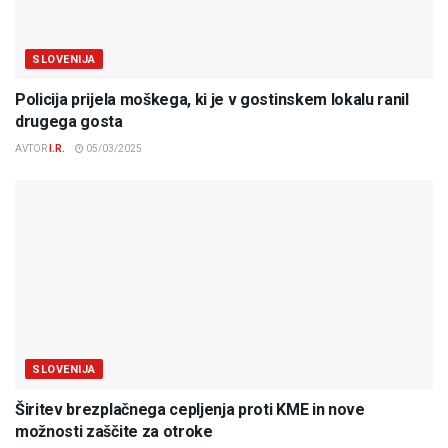
SLOVENIJA
Policija prijela moškega, ki je v gostinskem lokalu ranil
drugega gosta
AVTOR
I.R.
05/03/2025
SLOVENIJA
Širitev brezplačnega cepljenja proti KME in nove
možnosti zaščite za otroke