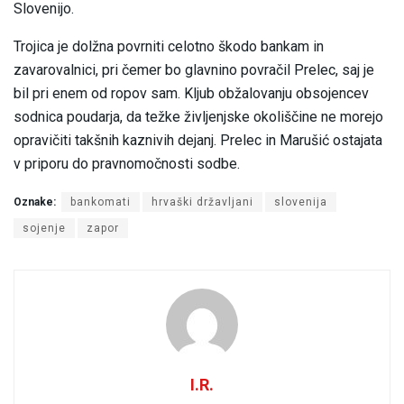
Slovenijo.
Trojica je dolžna povrniti celotno škodo bankam in
zavarovalnici, pri čemer bo glavnino povračil Prelec, saj je
bil pri enem od ropov sam. Kljub obžalovanju obsojencev
sodnica poudarja, da težke življenjske okoliščine ne morejo
opravičiti takšnih kaznivih dejanj. Prelec in Marušić ostajata
v priporu do pravnomočnosti sodbe.
Oznake:
bankomati
hrvaški državljani
slovenija
sojenje
zapor
I.R.