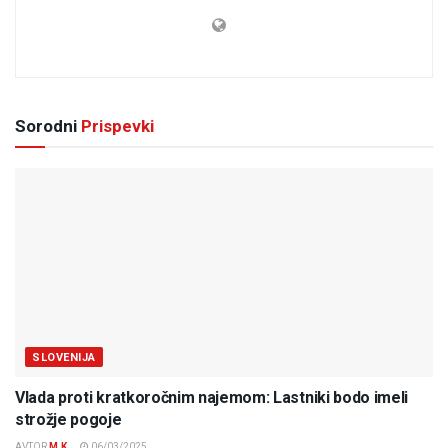
Sorodni
Prispevki
SLOVENIJA
Vlada proti kratkoročnim najemom: Lastniki bodo imeli
strožje pogoje
AVTOR
M.K.
06/03/2025