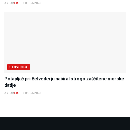
AVTOR
I.R.
05/03/2025
SLOVENIJA
Potapljač pri Belvederju nabiral strogo zaščitene morske
datlje
AVTOR
I.R.
05/03/2025