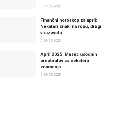
31/03/2025
Finančni horoskop za april:
Nekateri znaki na robu, drugi
v razcvetu
30/03/2025
April 2025: Mesec usodnih
preobratov za nekatera
znamenja
29/03/2025