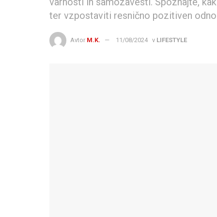
varnosti in samozavesti. Spoznajte, kak
ter vzpostaviti resnično pozitiven odno
Avtor
M.K.
11/08/2024
v
LIFESTYLE