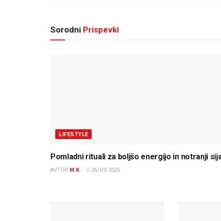
Sorodni
Prispevki
LIFESTYLE
Pomladni rituali za boljšo energijo in notranji sija
AVTOR
M.K.
26/03/2025