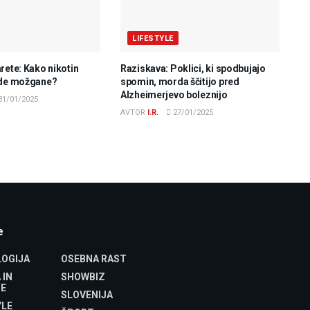
LIFESTYLE
rete: Kako nikotin
Raziskava: Poklici, ki spodbujajo
ade možgane?
spomin, morda ščitijo pred
Alzheimerjevo boleznijo
31/01/2025
AVTOR
I.R.
27/01/2025
e
OGIJA
OSEBNA RAST
 IN
SHOWBIZ
E
SLOVENIJA
YLE