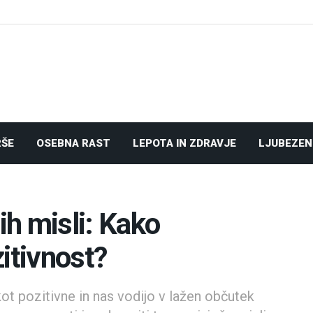
RŠE
OSEBNA RAST
LEPOTA IN ZDRAVJE
LJUBEZEN
ih misli: Kako
itivnost?
ot pozitivne in nas vodijo v lažen občutek