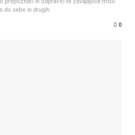
o prepoznati in odpraviti te zavajajoče misli
s do sebe in drugih.
0