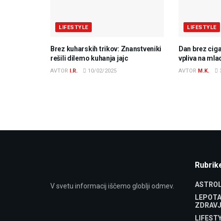
LIFESTYLE
LIFESTYLE
Brez kuharskih trikov: Znanstveniki
Dan brez ciga
rešili dilemo kuhanja jajc
vpliva na ml
AVTOR
I.R.
10/02/2025
AVTOR
M.K.
Rubrik
ASTROL
V svetu informacij iščemo globlji odmev.
LEPOTA
ZDRAVJ
LIFEST