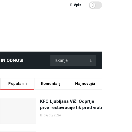
Vpis
 IN ODNOSI
Popularni
Komentarji
Najnovejši
KFC Ljubljana Vič: Odprtje
prve restavracije tik pred vrati
07/06/2024