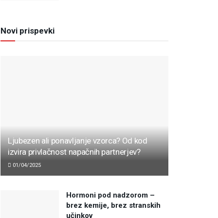
Novi prispevki
Ljubezen ali ponavljanje vzorca? Od kod
izvira privlačnost napačnih partnerjev?
01/04/2025
Hormoni pod nadzorom –
brez kemije, brez stranskih
učinkov