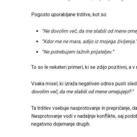
Pogosto uporabljane trditve, kot so:
“Ne dovolim več, da me slabši od mene omej
“Kdor me ne mara, adijo iz mojega življenja.
“Ne potrebujem lažnih prijateljev.”
To so le nekateri primeri, ki se zdijo pozitivni, a v 
Vsaka misel, ki izraža negativen odnos pusti sledi
dovolim več, da me slabši od mene omejujejo
?
“
Ta trditev vsebuje nasprotovanje in prepričanje, d
Nasprotovanje vodi v nadaljnje konflikte, saj podob
negativno dojemanje drugih.