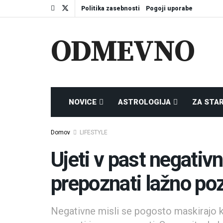
Politika zasebnosti
Pogoji uporabe
ODMEVNO
NOVICE
ASTROLOGIJA
ZA STA
Domov
LIFESTYLE
Ujeti v past negativn
prepoznati lažno poz
Negativne misli se pogosto maskirajo k