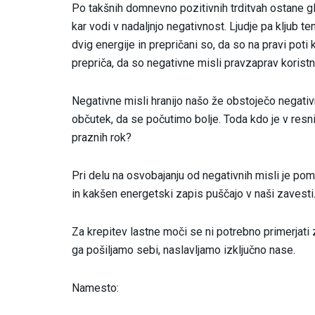
Po takšnih domnevno pozitivnih trditvah ostane gl
kar vodi v nadaljnjo negativnost. Ljudje pa kljub te
dvig energije in prepričani so, da so na pravi poti
prepriča, da so negativne misli pravzaprav koristn
Negativne misli hranijo našo že obstoječo negativ
občutek, da se počutimo bolje. Toda kdo je v resnic
praznih rok?
Pri delu na osvobajanju od negativnih misli je p
in kakšen energetski zapis puščajo v naši zavesti
Za krepitev lastne moči se ni potrebno primerjati 
ga pošiljamo sebi, naslavljamo izključno nase.
Namesto: