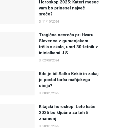
Horoskop 2025: Kateri mesec
vam bo prinesel največ
sreče?
11/10/2024
Tragična nesreča pri Hvaru:
Slovenca z gumenjakom
trčila v skalo, umrl 30-letnik z
inicialkami J.S.
02/08/2024
Kdo je bil Satko Kekić in zakaj
je postal tarča mafijskega
uboja?
08/01/2025
Kitajski horoskop: Leto kače
2025 bo ključno za teh 5
znamenj
20/01/2025