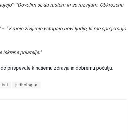
jejo”- “Dovolim si, da rastem in se razvijam. Obkrožena
”
–
“V moje življenje vstopajo novi ljudje, ki me sprejemajo
 iskrene prijatelje.”
bodo prispevale k našemu zdravju in dobremu počutju.
misli
psihologija