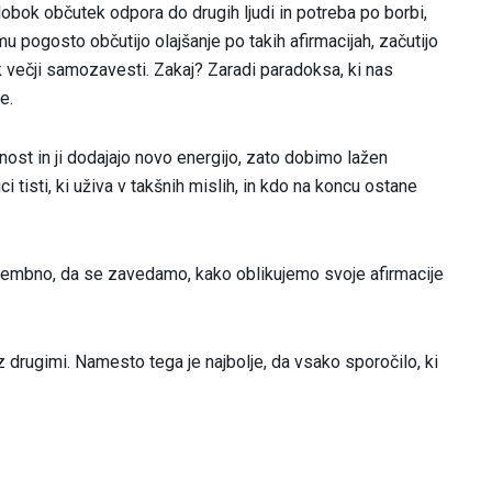
obok občutek odpora do drugih ljudi in potreba po borbi,
mu pogosto občutijo olajšanje po takih afirmacijah, začutijo
 k večji samozavesti. Zakaj? Zaradi paradoksa, ki nas
e.
nost in ji dodajajo novo energijo, zato dobimo lažen
i tisti, ki uživa v takšnih mislih, in kdo na koncu ostane
omembno, da se zavedamo, kako oblikujemo svoje afirmacije
.
z drugimi. Namesto tega je najbolje, da vsako sporočilo, ki