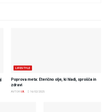
LIFESTYLE
j
Poprova meta: Eterično olje, ki hladi, sprošča in
zdravi
AVTOR
I.R.
16/02/2025