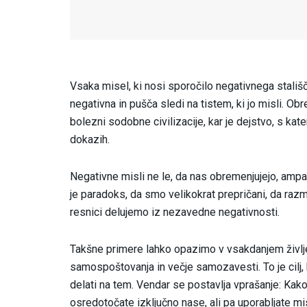
Vsaka misel, ki nosi sporočilo negativnega stališč
negativna in pušča sledi na tistem, ki jo misli. O
bolezni sodobne civilizacije, kar je dejstvo, s kat
dokazih.
Negativne misli ne le, da nas obremenjujejo, ampak
je paradoks, da smo velikokrat prepričani, da ra
resnici delujemo iz nezavedne negativnosti.
Takšne primere lahko opazimo v vsakdanjem življe
samospoštovanja in večje samozavesti. To je cilj,
delati na tem. Vendar se postavlja vprašanje: Kak
osredotočate izključno nase, ali pa uporabljate mis