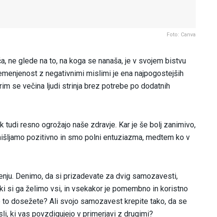
Foto: Canva
a, ne glede na to, na koga se nanaša, je v svojem bistvu
bremenjenost z negativnimi mislimi je ena najpogostejših
erim se večina ljudi strinja brez potrebe po dodatnih
 tudi resno ogrožajo naše zdravje. Kar je še bolj zanimivo,
zmišljamo pozitivno in smo polni entuziazma, medtem ko v
nju. Denimo, da si prizadevate za dvig samozavesti,
 ki si ga želimo vsi, in vsekakor je pomembno in koristno
o to dosežete? Ali svojo samozavest krepite tako, da se
li, ki vas povzdigujejo v primerjavi z drugimi?