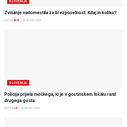
SLOVENIJA
Zvišanje nadomestila za brezposelnost: Kdaj in koliko?
AVTOR
M.K.
06/03/2025
SLOVENIJA
Policija prijela moškega, ki je v gostinskem lokalu ranil
drugega gosta
AVTOR
I.R.
05/03/2025