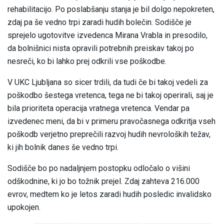
rehabilitacijo. Po poslabšanju stanja je bil dolgo nepokreten,
zdaj pa še vedno trpi zaradi hudih bolečin. Sodišče je
sprejelo ugotovitve izvedenca Mirana Vrabla in presodilo,
da bolnišnici nista opravili potrebnih preiskav takoj po
nesreči, ko bi lahko prej odkrili vse poškodbe.
V UKC Ljubljana so sicer trdili, da tudi če bi takoj vedeli za
poškodbo šestega vretenca, tega ne bi takoj operirali, saj je
bila prioriteta operacija vratnega vretenca. Vendar pa
izvedenec meni, da bi v primeru pravočasnega odkritja vseh
poškodb verjetno preprečili razvoj hudih nevroloških težav,
ki jih bolnik danes še vedno trpi.
Sodišče bo po nadaljnjem postopku odločalo o višini
odškodnine, ki jo bo tožnik prejel. Zdaj zahteva 216.000
evrov, medtem ko je letos zaradi hudih posledic invalidsko
upokojen.