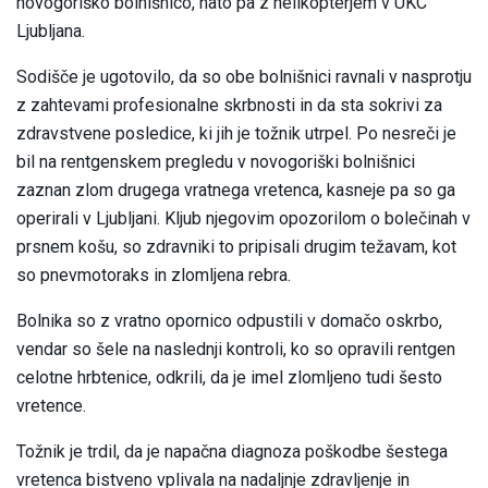
novogoriško bolnišnico, nato pa z helikopterjem v UKC
Ljubljana.
Sodišče je ugotovilo, da so obe bolnišnici ravnali v nasprotju
z zahtevami profesionalne skrbnosti in da sta sokrivi za
zdravstvene posledice, ki jih je tožnik utrpel. Po nesreči je
bil na rentgenskem pregledu v novogoriški bolnišnici
zaznan zlom drugega vratnega vretenca, kasneje pa so ga
operirali v Ljubljani. Kljub njegovim opozorilom o bolečinah v
prsnem košu, so zdravniki to pripisali drugim težavam, kot
so pnevmotoraks in zlomljena rebra.
Bolnika so z vratno opornico odpustili v domačo oskrbo,
vendar so šele na naslednji kontroli, ko so opravili rentgen
celotne hrbtenice, odkrili, da je imel zlomljeno tudi šesto
vretence.
Tožnik je trdil, da je napačna diagnoza poškodbe šestega
vretenca bistveno vplivala na nadaljnje zdravljenje in