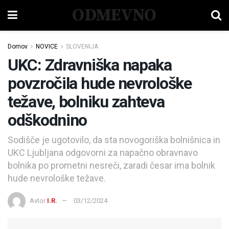
ODMEVNO
Domov
NOVICE
SLOVENIJA
UKC: Zdravniška napaka
povzročila hude nevrološke
težave, bolniku zahteva
odškodnino
Sodišče je ugotovilo, da sta novogoriška bolnišnica in
UKC Ljubljana odgovorni za napačno obravnavo
bolnika po prometni nesreči, zaradi česar ima bolnik
hude nevrološke težave.
Avtor
I.R.
03/12/2024