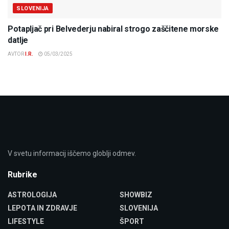
SLOVENIJA
Potapljač pri Belvederju nabiral strogo zaščitene morske
datlje
AVTOR
I.R.
05/03/2025
V svetu informacij iščemo globlji odmev.
Rubrike
ASTROLOGIJA
SHOWBIZ
LEPOTA IN ZDRAVJE
SLOVENIJA
LIFESTYLE
ŠPORT