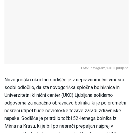
Foto: Instagram/UKC Ljubljana
Novogoriško okrožno sodišče je v nepravnomočni vmesni
sodbi odločilo, da sta novogoriška splošna bolnišnica in
Univerzitetni klinični center (UKC) Ljubljana solidarno
odgovorna za napačno obravnavo bolnika, ki je po prometni
nesreči utrpel hude nevrološke težave zaradi zdravniške
napake. Sodišče je pritrdilo tožbi 52-letnega bolnika iz
Mirna na Krasu, ki je bil po nesreči prepeljan najprej v