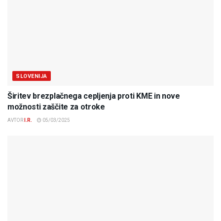
SLOVENIJA
Širitev brezplačnega cepljenja proti KME in nove
možnosti zaščite za otroke
AVTOR
I.R.
05/03/2025