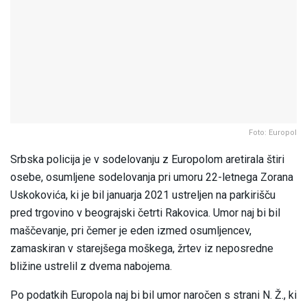
Foto: Europol
Srbska policija je v sodelovanju z Europolom aretirala štiri
osebe, osumljene sodelovanja pri umoru 22-letnega Zorana
Uskokovića, ki je bil januarja 2021 ustreljen na parkirišču
pred trgovino v beograjski četrti Rakovica. Umor naj bi bil
maščevanje, pri čemer je eden izmed osumljencev,
zamaskiran v starejšega moškega, žrtev iz neposredne
bližine ustrelil z dvema nabojema.
Po podatkih Europola naj bi bil umor naročen s strani N. Ž., ki