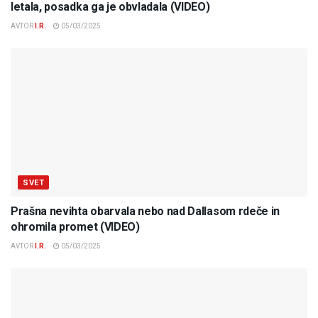
letala, posadka ga je obvladala (VIDEO)
AVTOR
I.R.
05/03/2025
SVET
Prašna nevihta obarvala nebo nad Dallasom rdeče in
ohromila promet (VIDEO)
AVTOR
I.R.
05/03/2025