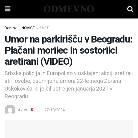
ODMEVNO
Domov
NOVICE
SVET
Umor na parkirišču v Beogradu:
Plačani morilec in sostorilci
aretirani (VIDEO)
Srbska policija in Europol so v usklajeni akciji aretirali
štiri osebe, osumljene umora 22-letnega Zorana
Uskokovića, ki je bil ustreljen januarja 2021 v
Beogradu.
Avtor
I.R.
17/10/2024