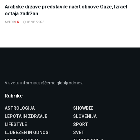
Arabske države predstavile načrt obnove Gaze, Izrael
ostaja zadržan
AVTOR
I.R.
05/03/2025
V svetu informacij iščemo globlji odmev.
Rubrike
ASTROLOGIJA
SHOWBIZ
LEPOTA IN ZDRAVJE
SLOVENIJA
LIFESTYLE
ŠPORT
LJUBEZEN IN ODNOSI
SVET