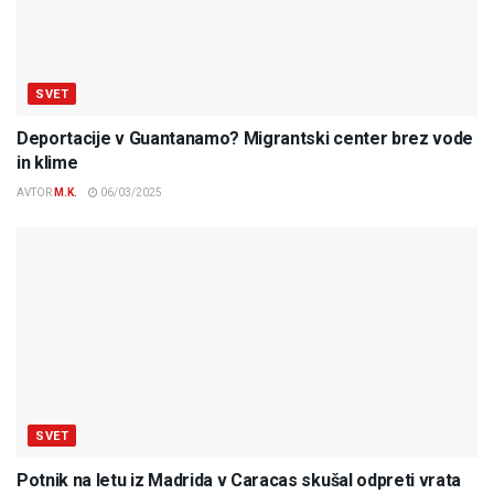
SVET
Deportacije v Guantanamo? Migrantski center brez vode
in klime
AVTOR
M.K.
06/03/2025
SVET
Potnik na letu iz Madrida v Caracas skušal odpreti vrata