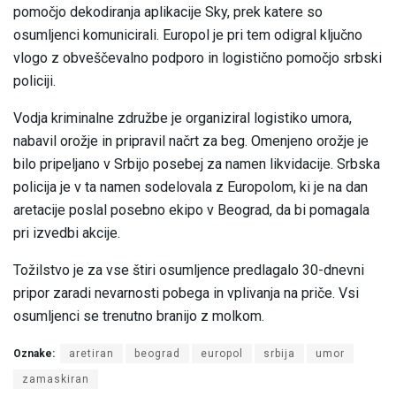
pomočjo dekodiranja aplikacije Sky, prek katere so
osumljenci komunicirali. Europol je pri tem odigral ključno
vlogo z obveščevalno podporo in logistično pomočjo srbski
policiji.
Vodja kriminalne združbe je organiziral logistiko umora,
nabavil orožje in pripravil načrt za beg. Omenjeno orožje je
bilo pripeljano v Srbijo posebej za namen likvidacije. Srbska
policija je v ta namen sodelovala z Europolom, ki je na dan
aretacije poslal posebno ekipo v Beograd, da bi pomagala
pri izvedbi akcije.
Tožilstvo je za vse štiri osumljence predlagalo 30-dnevni
pripor zaradi nevarnosti pobega in vplivanja na priče. Vsi
osumljenci se trenutno branijo z molkom.
Oznake:
aretiran
beograd
europol
srbija
umor
zamaskiran