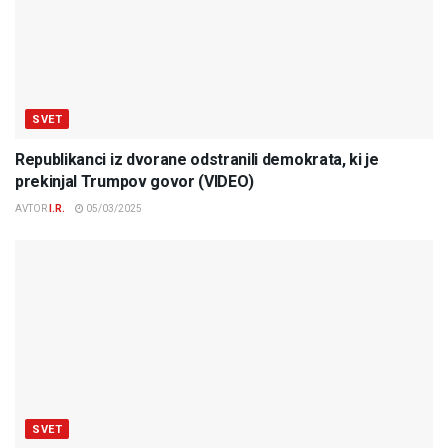
SVET
Republikanci iz dvorane odstranili demokrata, ki je
prekinjal Trumpov govor (VIDEO)
AVTOR
I.R.
05/03/2025
SVET