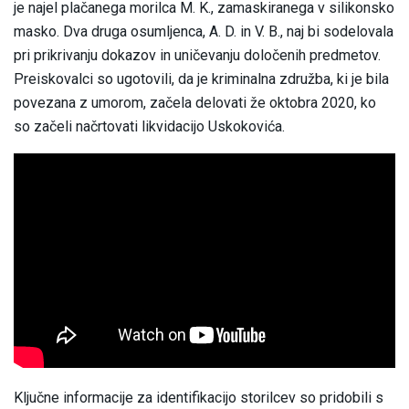
je najel plačanega morilca M. K., zamaskiranega v silikonsko
masko. Dva druga osumljenca, A. D. in V. B., naj bi sodelovala
pri prikrivanju dokazov in uničevanju določenih predmetov.
Preiskovalci so ugotovili, da je kriminalna združba, ki je bila
povezana z umorom, začela delovati že oktobra 2020, ko
so začeli načrtovati likvidacijo Uskokovića.
Ključne informacije za identifikacijo storilcev so pridobili s