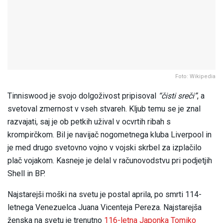
Foto: Wikipedia
Tinniswood je svojo dolgoživost pripisoval
“čisti sreči”
, a
svetoval zmernost v vseh stvareh. Kljub temu se je znal
razvajati, saj je ob petkih užival v ocvrtih ribah s
krompirčkom. Bil je navijač nogometnega kluba Liverpool in
je med drugo svetovno vojno v vojski skrbel za izplačilo
plač vojakom. Kasneje je delal v računovodstvu pri podjetjih
Shell in BP.
Najstarejši moški na svetu je postal aprila, po smrti 114-
letnega Venezuelca Juana Vicenteja Pereza. Najstarejša
ženska na svetu je trenutno
116-letna Japonka Tomiko