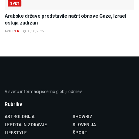
SVET
Arabske države predstavile načrt obnove Gaze, Izrael
ostaja zadržan
AVTOR
I.R.
05/03/2025
V svetu informacij iščemo globlji odmev.
Rubrike
ASTROLOGIJA
SHOWBIZ
LEPOTA IN ZDRAVJE
SLOVENIJA
LIFESTYLE
ŠPORT