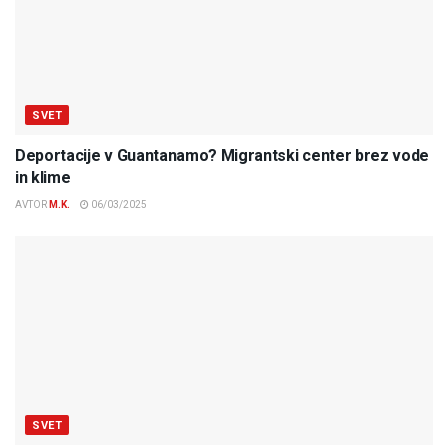
SVET
Deportacije v Guantanamo? Migrantski center brez vode
in klime
AVTOR
M.K.
06/03/2025
SVET