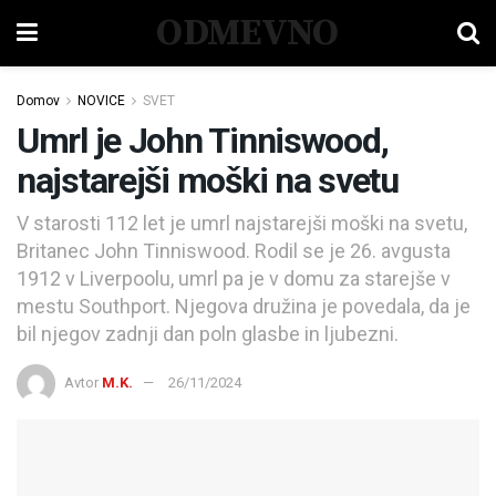
ODMEVNO
Domov
NOVICE
SVET
Umrl je John Tinniswood,
najstarejši moški na svetu
V starosti 112 let je umrl najstarejši moški na svetu,
Britanec John Tinniswood. Rodil se je 26. avgusta
1912 v Liverpoolu, umrl pa je v domu za starejše v
mestu Southport. Njegova družina je povedala, da je
bil njegov zadnji dan poln glasbe in ljubezni.
Avtor
M.K.
26/11/2024