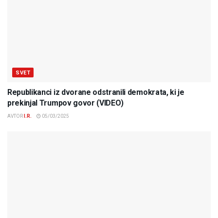
SVET
Republikanci iz dvorane odstranili demokrata, ki je
prekinjal Trumpov govor (VIDEO)
AVTOR
I.R.
05/03/2025