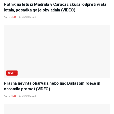
Potnik na letu iz Madrida v Caracas skušal odpreti vrata
letala, posadka ga je obvladala (VIDEO)
AVTOR
I.R.
05/03/2025
SVET
Prašna nevihta obarvala nebo nad Dallasom rdeče in
ohromila promet (VIDEO)
AVTOR
I.R.
05/03/2025