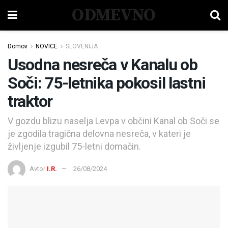
ODMEVNO
Domov
NOVICE
SLOVENIJA
Usodna nesreča v Kanalu ob
Soči: 75-letnika pokosil lastni
traktor
V gozdu blizu naselja Levpa v občini Kanal ob Soči se
je zgodila tragična delovna nesreča, v kateri je
življenje izgubil 75-letni domačin.
Avtor
I.R.
26/08/2024