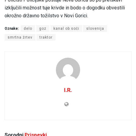
izključili možnost tuje krivde in bodo o dogodku obvestili
okrožno državno tožilstvo v Novi Gorici.
Oznake:
delo
goz
kanal ob soči
slovenija
smrtna žrtev
traktor
I.R.
Sorodni
Prispevki