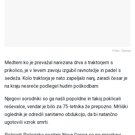
Foto: Canva
Medtem ko je prevažal narezana drva s traktorjem s
prikolico, je v levem zavoju izgubil ravnotežje in padel s
sedeža. Kolo traktorja je nato zapeljalo nanj, zaradi česar je
na kraju nesreče podlegel hudim poškodbam.
Njegovi sorodniki so ga našli popoldne in takoj poklicali
reševalce, vendar je bilo za 75-letnika že prepozno. Mrliški
oglednik je odredil sanitarno obdukcijo, da bi natančno
ugotovili vzrok smrti.
Policisti Policijske postaje Nova Gorica so po preiskavi