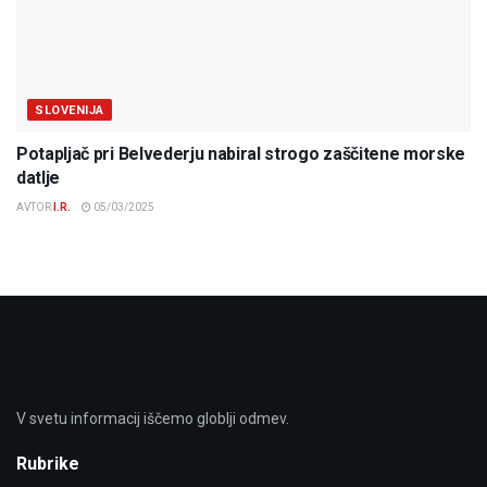
SLOVENIJA
Potapljač pri Belvederju nabiral strogo zaščitene morske
datlje
AVTOR
I.R.
05/03/2025
V svetu informacij iščemo globlji odmev.
Rubrike