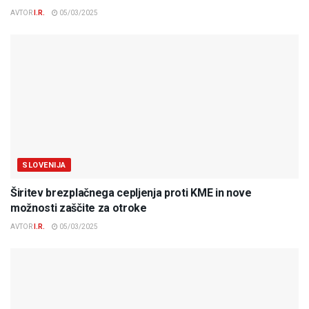
AVTOR
I.R.
05/03/2025
SLOVENIJA
Širitev brezplačnega cepljenja proti KME in nove
možnosti zaščite za otroke
AVTOR
I.R.
05/03/2025