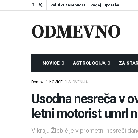
Politika zasebnosti
Pogoji uporabe
ODMEVNO
NOVICE
ASTROLOGIJA
ZA STA
Domov
NOVICE
SLOVENIJA
Usodna nesreča v ovi
letni motorist umrl 
V kraju Žlebič je v prometni nesreči dane