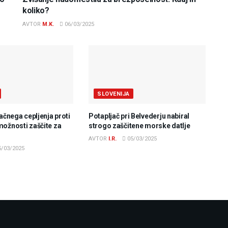
koliko?
AVTOR
M.K.
06/03/2025
SLOVENIJA
lačnega cepljenja proti
Potapljač pri Belvederju nabiral
možnosti zaščite za
strogo zaščitene morske datlje
AVTOR
I.R.
05/03/2025
/03/2025