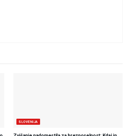
SLOVENIJA
do
Zvišanje nadomestila za brezposelnost: Kdaj in