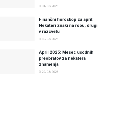
31/03/2025
Finančni horoskop za april:
Nekateri znaki na robu, drugi
v razcvetu
30/03/2025
April 2025: Mesec usodnih
preobratov za nekatera
znamenja
29/03/2025