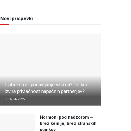
Novi prispevki
Ljubezen ali ponavljanje vzorca? Od kod
izvira privlačnost napačnih partnerjev?
01/04/2025
Hormoni pod nadzorom –
brez kemije, brez stranskih
učinkov