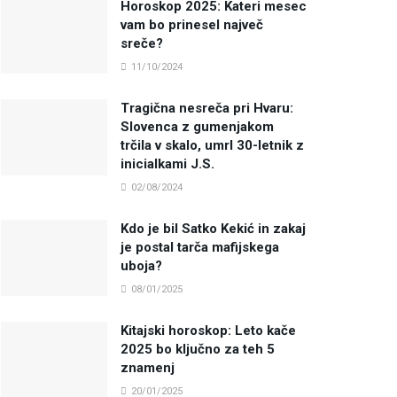
Horoskop 2025: Kateri mesec
vam bo prinesel največ
sreče?
11/10/2024
Tragična nesreča pri Hvaru:
Slovenca z gumenjakom
trčila v skalo, umrl 30-letnik z
inicialkami J.S.
02/08/2024
Kdo je bil Satko Kekić in zakaj
je postal tarča mafijskega
uboja?
08/01/2025
Kitajski horoskop: Leto kače
2025 bo ključno za teh 5
znamenj
20/01/2025