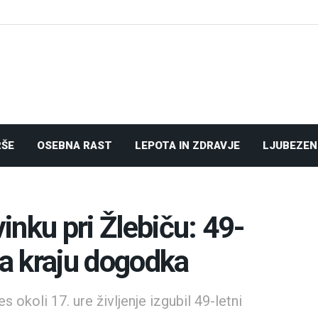
RŠE
OSEBNA RAST
LEPOTA IN ZDRAVJE
LJUBEZEN
nku pri Žlebiču: 49-
na kraju dogodka
s okoli 17. ure življenje izgubil 49-letni