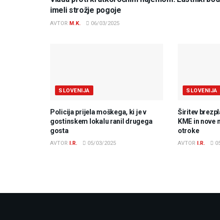
imeli strožje pogoje
AVTOR
M.K.
06/03/2025
SLOVENIJA
SLOVENIJA
Policija prijela moškega, ki je v
Širitev brezp
gostinskem lokalu ranil drugega
KME in nove 
gosta
otroke
AVTOR
I.R.
05/03/2025
AVTOR
I.R.
05