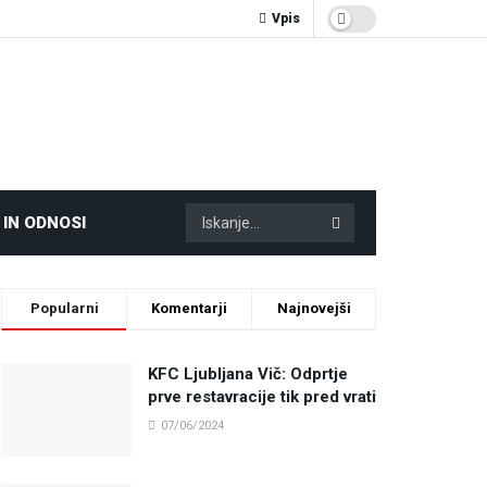
Vpis
 IN ODNOSI
Popularni
Komentarji
Najnovejši
KFC Ljubljana Vič: Odprtje
prve restavracije tik pred vrati
07/06/2024