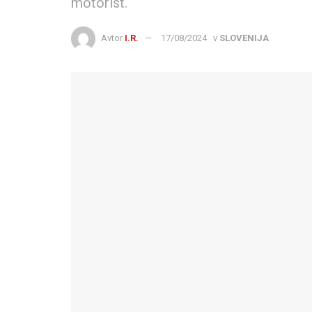
motorist.
Avtor
I.R.
17/08/2024
v
SLOVENIJA