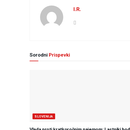
I.R.
Sorodni
Prispevki
SLOVENIJA
Vlada proti kratkoročnim najemom: Lastniki bo