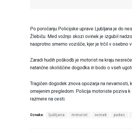
Po poročanju Policijske uprave Ljubljana je do nesr
Žlebiču. Med vožnjo skozi ovinek je izgubil nadzo
nasprotno smerno vozišče, kjer je trčil v osebno voz
Zaradi hudih poškodb je motorist na kraju nesreč
natančne okoliščine dogodka in bodo o vseh ugotov
Tragičen dogodek znova opozarja na nevarnosti, ki
omejenim pregledom. Policija motoriste poziva k do
razmere na cesti.
Oznake:
ljubljana
motorist
ovinek
padec