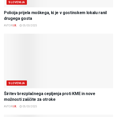
SLOVENIJA
Policija prijela moškega, ki je v gostinskem lokalu ranil
drugega gosta
AVTOR
I.R.
05/03/2025
SLOVENIJA
Širitev brezplačnega cepljenja proti KME in nove
možnosti zaščite za otroke
AVTOR
I.R.
05/03/2025