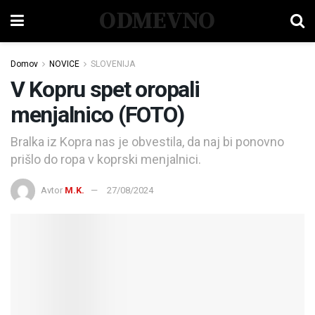
ODMEVNO
Domov
NOVICE
SLOVENIJA
V Kopru spet oropali
menjalnico (FOTO)
Bralka iz Kopra nas je obvestila, da naj bi ponovno
prišlo do ropa v koprski menjalnici.
Avtor
M.K.
27/08/2024