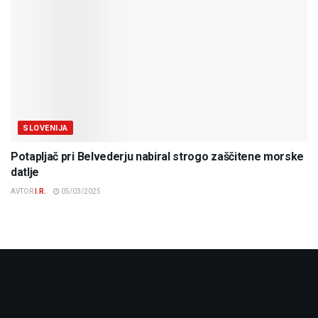
SLOVENIJA
Potapljač pri Belvederju nabiral strogo zaščitene morske
datlje
AVTOR
I.R.
05/03/2025