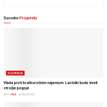
Sorodni
Prispevki
SLOVENIJA
Vlada proti kratkoročnim najemom: Lastniki bodo imeli
strožje pogoje
AVTOR
M.K.
06/03/2025