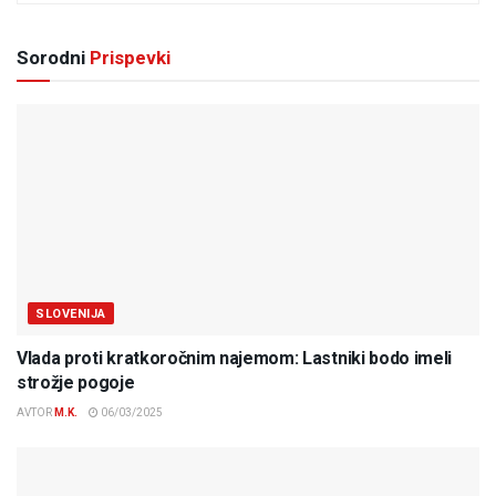
Sorodni
Prispevki
SLOVENIJA
Vlada proti kratkoročnim najemom: Lastniki bodo imeli
strožje pogoje
AVTOR
M.K.
06/03/2025