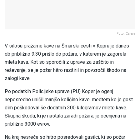
Foto: Canva
V silosu pražarne kave na Šmarski cesti v Kopru je danes
ob približno 9.30 prišlo do požara, v katerem je zagorela
mleta kava. Kot so sporočili z uprave za zaščito in
reševanje, se je požar hitro razširil in povzročil škodo na
zalogi kave.
Po podatkih Policijske uprave (PU) Koper je ogenj
neposredno uničil manjšo količino kave, medtem ko je gost
dim poškodoval še dodatnih 300 kilogramov mlete kave.
Skupna škoda, ki je nastala zaradi požara, je ocenjena na
približno 3000 evrov.
Na kraj nesreče so hitro posredovali gasilci, ki so požar