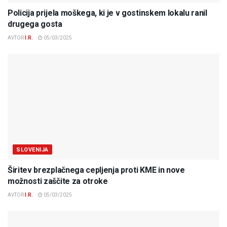
Policija prijela moškega, ki je v gostinskem lokalu ranil
drugega gosta
AVTOR
I.R.
05/03/2025
SLOVENIJA
Širitev brezplačnega cepljenja proti KME in nove
možnosti zaščite za otroke
AVTOR
I.R.
05/03/2025