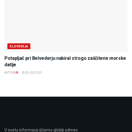
SLOVENIJA
Potapljač pri Belvederju nabiral strogo zaščitene morske
datlje
AVTOR
I.R.
05/03/2025
V svetu informacij iščemo globlji odmev.