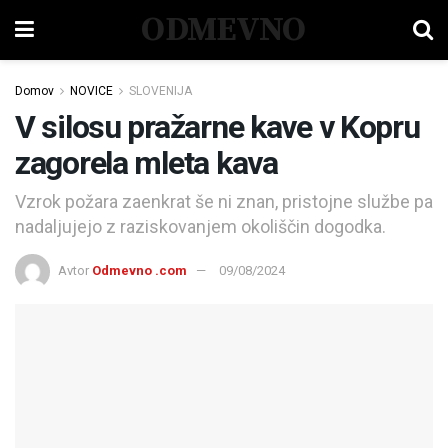
ODMEVNO
Domov
NOVICE
SLOVENIJA
V silosu pražarne kave v Kopru
zagorela mleta kava
Vzrok požara zaenkrat še ni znan, pristojne službe pa
nadaljujejo z raziskovanjem okoliščin dogodka.
Avtor
Odmevno .com
09/08/2024