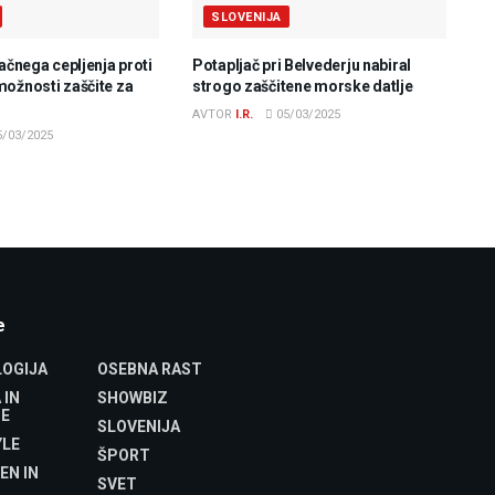
SLOVENIJA
lačnega cepljenja proti
Potapljač pri Belvederju nabiral
možnosti zaščite za
strogo zaščitene morske datlje
AVTOR
I.R.
05/03/2025
/03/2025
e
OGIJA
OSEBNA RAST
 IN
SHOWBIZ
E
SLOVENIJA
YLE
ŠPORT
EN IN
SVET