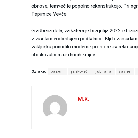
obnove, temveč le popolno rekonstrukcijo. Pri ogre
Papirnice Vevče.
Gradbena dela, za katera je bila julija 2022 izbran
z visokim vodostajem podtalnice. Kljub zamudam p
zaključku ponudilo moderne prostore za rekreacijo
obiskovalcem iz drugih krajev.
Oznake:
bazeni
janković
ljubljana
savne
M.K.