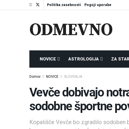
Politika zasebnosti
Pogoji uporabe
ODMEVNO
NOVICE
ASTROLOGIJA
ZA STA
Domov
NOVICE
SLOVENIJA
Vevče dobivajo notra
sodobne športne po
Kopališče Vevče bo zgradilo sodoben b