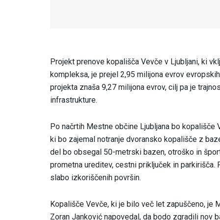
Projekt prenove kopališča Vevče v Ljubljani, ki v
kompleksa, je prejel 2,95 milijona evrov evropski
projekta znaša 9,27 milijona evrov, cilj pa je trajn
infrastrukture.
Po načrtih Mestne občine Ljubljana bo kopališče
ki bo zajemal notranje dvoransko kopališče z baz
del bo obsegal 50-metrski bazen, otroško in šport
prometna ureditev, cestni priključek in parkirišča.
slabo izkoriščenih površin.
Kopališče Vevče, ki je bilo več let zapuščeno, je 
Zoran Janković napovedal, da bodo zgradili nov ba