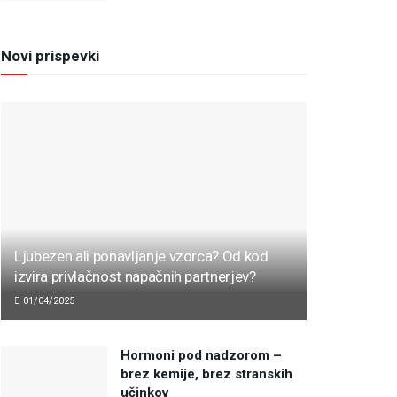
Novi prispevki
Ljubezen ali ponavljanje vzorca? Od kod
izvira privlačnost napačnih partnerjev?
01/04/2025
Hormoni pod nadzorom –
brez kemije, brez stranskih
učinkov