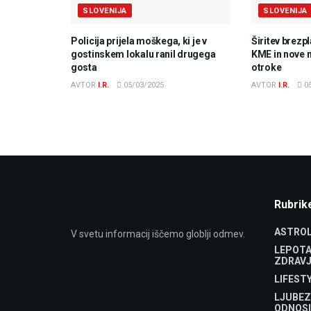
SLOVENIJA
SLOVENIJA
Policija prijela moškega, ki je v
Širitev brezp
gostinskem lokalu ranil drugega
KME in nove 
gosta
otroke
AVTOR
I.R.
05/03/2025
AVTOR
I.R.
05
Rubrik
ASTROL
V svetu informacij iščemo globlji odmev.
LEPOTA
ZDRAVJ
LIFEST
LJUBEZ
ODNOSI