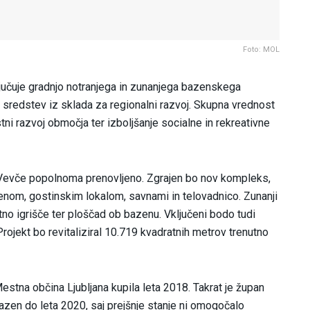
Foto: MOL
ključuje gradnjo notranjega in zunanjega bazenskega
h sredstev iz sklada za regionalni razvoj. Skupna vrednost
ostni razvoj območja ter izboljšanje socialne in rekreativne
 Vevče popolnoma prenovljeno. Zgrajen bo nov kompleks,
enom, gostinskim lokalom, savnami in telovadnico. Zunanji
no igrišče ter ploščad ob bazenu. Vključeni bodo tudi
 Projekt bo revitaliziral 10.719 kvadratnih metrov trenutno
Mestna občina Ljubljana kupila leta 2018. Takrat je župan
zen do leta 2020, saj prejšnje stanje ni omogočalo