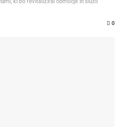
i, ki bo revitaliziral območje in služil
0