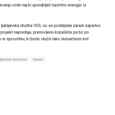
vanju vode naj bi uporabljali toplotno energijo iz
a ljubljanska družba VG5, so se podaljšala zaradi zapletov
rojekt napreduje, prenovljeno kopališče pa bo po
 in sprostitev, ki bodo služili tako domačinom kot
športne površine
Vevče