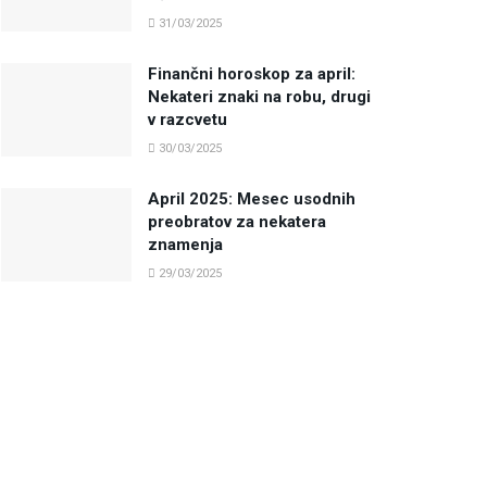
31/03/2025
Finančni horoskop za april:
Nekateri znaki na robu, drugi
v razcvetu
30/03/2025
April 2025: Mesec usodnih
preobratov za nekatera
znamenja
29/03/2025