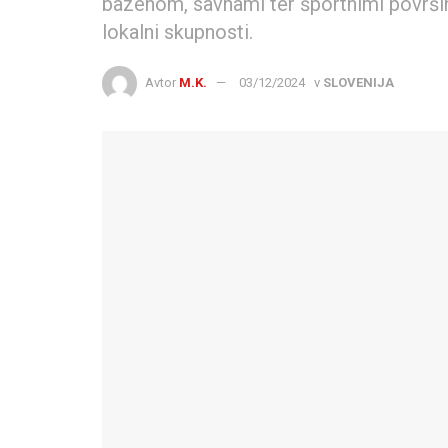
bazenom, savnami ter športnimi površinam
lokalni skupnosti.
Avtor
M.K.
03/12/2024
v
SLOVENIJA