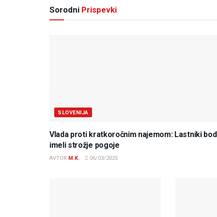
Sorodni
Prispevki
SLOVENIJA
Vlada proti kratkoročnim najemom: Lastniki bo
imeli strožje pogoje
AVTOR
M.K.
06/03/2025