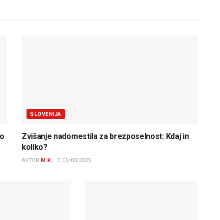
SLOVENIJA
do
Zvišanje nadomestila za brezposelnost: Kdaj in
koliko?
AVTOR
M.K.
06/03/2025