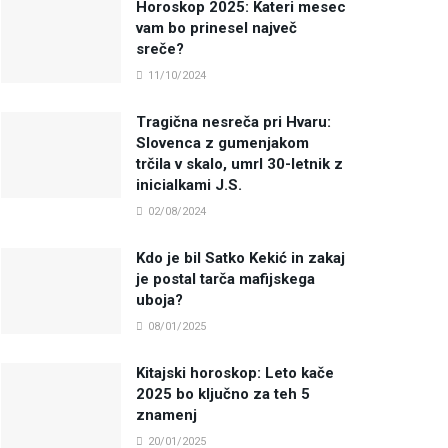
Horoskop 2025: Kateri mesec
vam bo prinesel največ
sreče?
11/10/2024
Tragična nesreča pri Hvaru:
Slovenca z gumenjakom
trčila v skalo, umrl 30-letnik z
inicialkami J.S.
02/08/2024
Kdo je bil Satko Kekić in zakaj
je postal tarča mafijskega
uboja?
08/01/2025
Kitajski horoskop: Leto kače
2025 bo ključno za teh 5
znamenj
20/01/2025