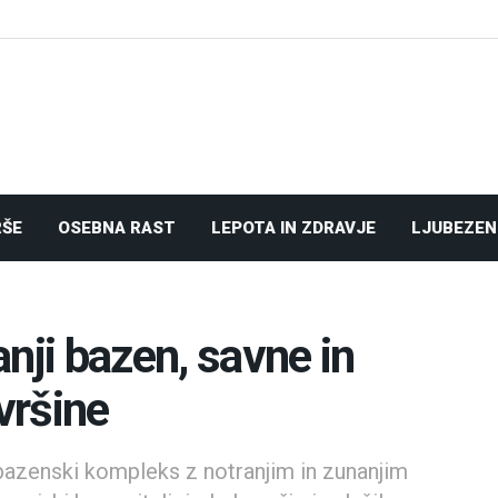
RŠE
OSEBNA RAST
LEPOTA IN ZDRAVJE
LJUBEZEN
nji bazen, savne in
vršine
azenski kompleks z notranjim in zunanjim