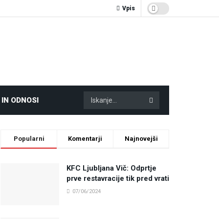
Vpis
 IN ODNOSI
Popularni
Komentarji
Najnovejši
KFC Ljubljana Vič: Odprtje
prve restavracije tik pred vrati
07/06/2024