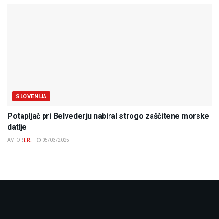
SLOVENIJA
Potapljač pri Belvederju nabiral strogo zaščitene morske
datlje
AVTOR
I.R.
05/03/2025