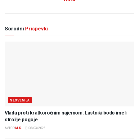
Sorodni
Prispevki
SLOVENIJA
Vlada proti kratkoročnim najemom: Lastniki bodo imeli
strožje pogoje
AVTOR
M.K.
06/03/2025