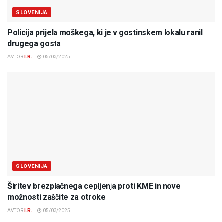
SLOVENIJA
Policija prijela moškega, ki je v gostinskem lokalu ranil
drugega gosta
AVTOR
I.R.
05/03/2025
SLOVENIJA
Širitev brezplačnega cepljenja proti KME in nove
možnosti zaščite za otroke
AVTOR
I.R.
05/03/2025