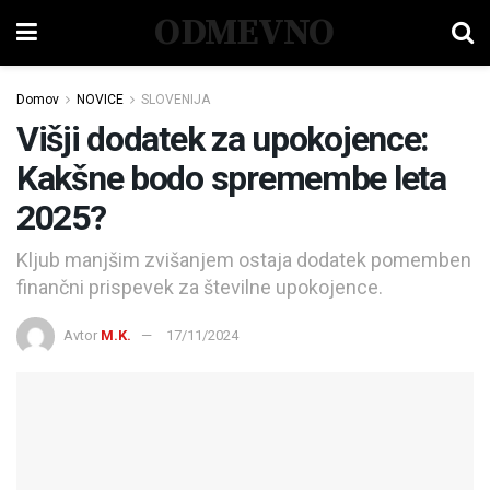
ODMEVNO
Domov
NOVICE
SLOVENIJA
Višji dodatek za upokojence:
Kakšne bodo spremembe leta
2025?
Kljub manjšim zvišanjem ostaja dodatek pomemben
finančni prispevek za številne upokojence.
Avtor
M.K.
17/11/2024