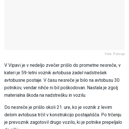
Foto: Policija
V Vipavi je v nedeljo zvečer prišlo do prometne nesreče, v
kateri je 59-letni voznik avtobusa zadel nadstrešek
avtobusne postaje. V času nesreče je bilo na avtobusu 30
potnikov, vendar nihče ni bil poškodovan. Nastala je zgolj
materialna škoda na nadstrešku in vozilu.
Do nesreče je prišlo okoli 21. ure, ko je voznik z levim
delom avtobusa trčil v konstrukcijo postajališča. Po trčenju
je prevoznik zagotovil drugo vozilo, ki je potnike prepeljalo