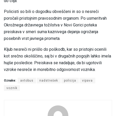
do cilja.
Policisti so bili o dogodku obveščeni in so o nesreči
poročali pristojnim pravosodnim organom. Po usmeritvah
Okrožnega državnega tožilstva v Novi Gorici poteka
preiskava v smeri suma kaznivega dejanja ogrožanja
posebnih vrst javnega prometa.
Kljub nesreči ni prišlo do poškodb, kar so pristojni ocenili
kot srečno okoliščino, saj bi v drugačnih pogojih lahko imela
hujše posledice. Preiskava se nadaljuje, da bi ugotovili
vzroke nesreče in morebitno odgovornost voznika.
Oznake:
avtobus
nadstrešek
policija
vipava
voznik