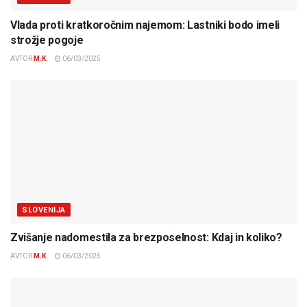
Vlada proti kratkoročnim najemom: Lastniki bodo imeli
strožje pogoje
AVTOR
M.K.
06/03/2025
SLOVENIJA
Zvišanje nadomestila za brezposelnost: Kdaj in koliko?
AVTOR
M.K.
06/03/2025