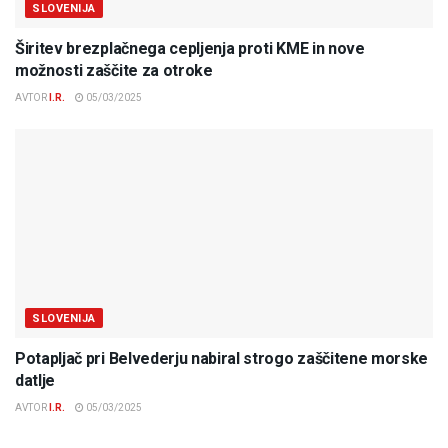
SLOVENIJA
Širitev brezplačnega cepljenja proti KME in nove
možnosti zaščite za otroke
AVTOR
I.R.
05/03/2025
SLOVENIJA
Potapljač pri Belvederju nabiral strogo zaščitene morske
datlje
AVTOR
I.R.
05/03/2025