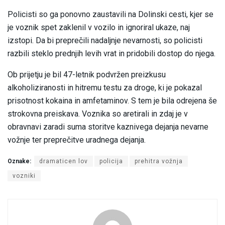
Policisti so ga ponovno zaustavili na Dolinski cesti, kjer se
je voznik spet zaklenil v vozilo in ignoriral ukaze, naj
izstopi. Da bi preprečili nadaljnje nevarnosti, so policisti
razbili steklo prednjih levih vrat in pridobili dostop do njega.
Ob prijetju je bil 47-letnik podvržen preizkusu
alkoholiziranosti in hitremu testu za droge, ki je pokazal
prisotnost kokaina in amfetaminov. S tem je bila odrejena še
strokovna preiskava. Voznika so aretirali in zdaj je v
obravnavi zaradi suma storitve kaznivega dejanja nevarne
vožnje ter preprečitve uradnega dejanja.
Oznake:
dramaticen lov
policija
prehitra vožnja
vozniki