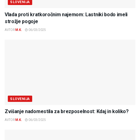
SLOVENIJA
Vlada proti kratkoročnim najemom: Lastniki bodo imeli
strožje pogoje
AVTOR
M.K.
06/03/2025
SLOVENIJA
Zvišanje nadomestila za brezposelnost: Kdaj in koliko?
AVTOR
M.K.
06/03/2025