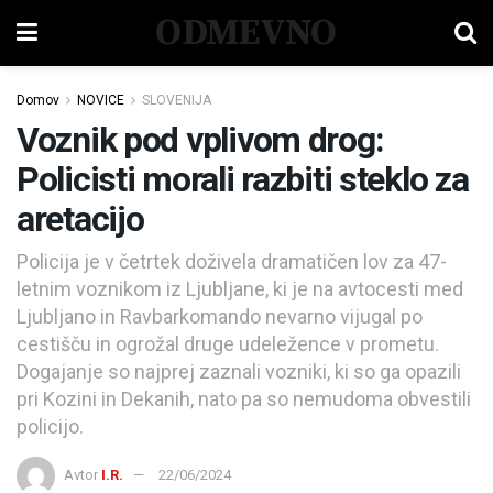
ODMEVNO
Domov
NOVICE
SLOVENIJA
Voznik pod vplivom drog:
Policisti morali razbiti steklo za
aretacijo
Policija je v četrtek doživela dramatičen lov za 47-
letnim voznikom iz Ljubljane, ki je na avtocesti med
Ljubljano in Ravbarkomando nevarno vijugal po
cestišču in ogrožal druge udeležence v prometu.
Dogajanje so najprej zaznali vozniki, ki so ga opazili
pri Kozini in Dekanih, nato pa so nemudoma obvestili
policijo.
Avtor
I.R.
22/06/2024