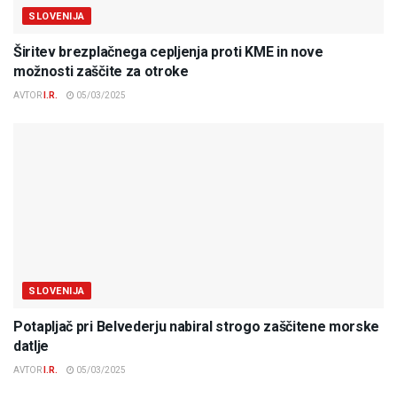
SLOVENIJA
Širitev brezplačnega cepljenja proti KME in nove
možnosti zaščite za otroke
AVTOR
I.R.
05/03/2025
SLOVENIJA
Potapljač pri Belvederju nabiral strogo zaščitene morske
datlje
AVTOR
I.R.
05/03/2025