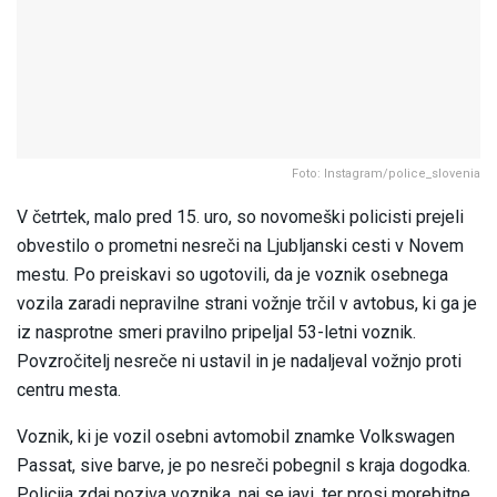
Foto: Instagram/police_slovenia
V četrtek, malo pred 15. uro, so novomeški policisti prejeli
obvestilo o prometni nesreči na Ljubljanski cesti v Novem
mestu. Po preiskavi so ugotovili, da je voznik osebnega
vozila zaradi nepravilne strani vožnje trčil v avtobus, ki ga je
iz nasprotne smeri pravilno pripeljal 53-letni voznik.
Povzročitelj nesreče ni ustavil in je nadaljeval vožnjo proti
centru mesta.
Voznik, ki je vozil osebni avtomobil znamke Volkswagen
Passat, sive barve, je po nesreči pobegnil s kraja dogodka.
Policija zdaj poziva voznika, naj se javi, ter prosi morebitne