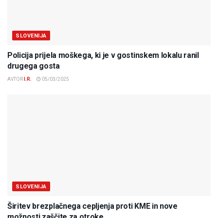
SLOVENIJA
Policija prijela moškega, ki je v gostinskem lokalu ranil
drugega gosta
AVTOR
I.R.
05/03/2025
SLOVENIJA
Širitev brezplačnega cepljenja proti KME in nove
možnosti zaščite za otroke