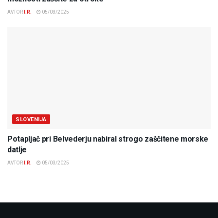
AVTOR
I.R.
05/03/2025
SLOVENIJA
Potapljač pri Belvederju nabiral strogo zaščitene morske
datlje
AVTOR
I.R.
05/03/2025