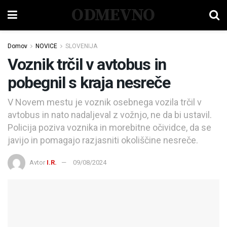
ODMEVNO
Domov
NOVICE
SLOVENIJA
Voznik trčil v avtobus in
pobegnil s kraja nesreče
V Novem mestu je voznik osebnega vozila trčil v
avtobus in nato nadaljeval z vožnjo, ne da bi ustavil.
Policija poziva voznika in morebitne očividce, da se
javijo in pomagajo razjasniti okoliščine nesreče.
Avtor
I.R.
09/08/2024