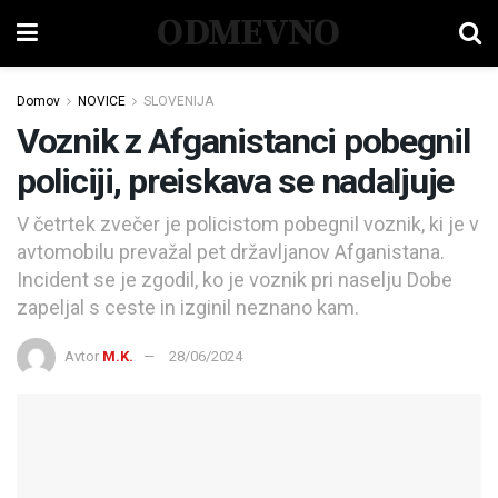
ODMEVNO
Domov
NOVICE
SLOVENIJA
Voznik z Afganistanci pobegnil
policiji, preiskava se nadaljuje
V četrtek zvečer je policistom pobegnil voznik, ki je v
avtomobilu prevažal pet državljanov Afganistana.
Incident se je zgodil, ko je voznik pri naselju Dobe
zapeljal s ceste in izginil neznano kam.
Avtor
M.K.
28/06/2024