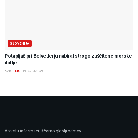
SLOVENIJA
Potapljač pri Belvederju nabiral strogo zaščitene morske
datlje
AVTOR
I.R.
05/03/2025
V svetu informacij iščemo globlji odmev.