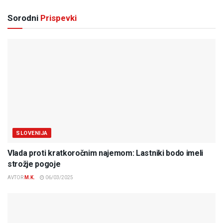
Sorodni
Prispevki
SLOVENIJA
Vlada proti kratkoročnim najemom: Lastniki bodo imeli
strožje pogoje
AVTOR
M.K.
06/03/2025