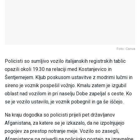
Foto: Canva
Policisti so sumljivo vozilo italijanskih registrskih tablic
opazili okoli 19.30 na relaciji med Kostanjevico in
Šentjernejem. Kljub poskusom ustavitve z modrimi lučmi in
sireno je voznik pospešil vožnjo. Kmalu zatem je izgubil
oblast nad vozilom in pri naselju Dobe zapeljal s ceste. Ko
se je vozilo ustavilo, je voznik pobegnil in ga še iščejo.
Na kraju dogodka so policisti prijeli pet državljanov
Afganistana, za katere se je izkazalo, da ne izpolnjujejo
pogojev za prestop notranje meje. Vozilo so zasegli,
Afganistance pa privedli na policijsko postajo za izravnalne