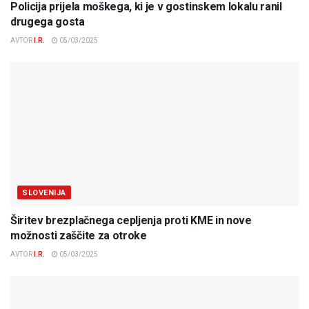
Policija prijela moškega, ki je v gostinskem lokalu ranil
drugega gosta
AVTOR
I.R.
05/03/2025
SLOVENIJA
Širitev brezplačnega cepljenja proti KME in nove
možnosti zaščite za otroke
AVTOR
I.R.
05/03/2025