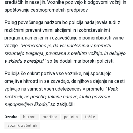
središčih in naseljih. Voznike pozivajo k odgovorni vožnji in
spoštovanju cestnoprometnih predpisov.
Poleg povečanega nadzora bo policija nadaljevala tudi z
različnimi preventivnimi akcijami in izobraževalnimi
programi, namenjenimi ozaveščanju o pomembnosti varne
vožnje.
“Pomembno je, da vsi udeleženci v prometu
razumejo tveganja, povezana s prehitro vožnjo, in delujejo
v skladu s predpisi,”
so še dodali mariborski policisti.
Policija še enkrat poziva vse voznike, naj spoštujejo
omejitve hitrosti in se zavedajo, da njihova dejanja na cesti
vplivajo na varnost vseh udeležencev v prometu. “
Vsak
prekršek, še posebej takšne narave, lahko povzroči
nepopravljivo škodo,”
so zaključili.
Oznake:
hitrost
maribor
policija
točke
voznik začetnik