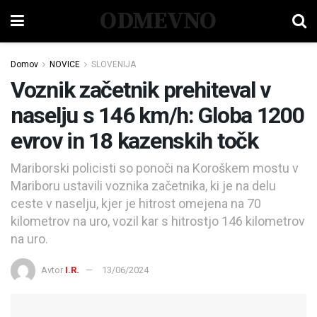
ODMEVNO
Domov
NOVICE
SLOVENIJA
Voznik začetnik prehiteval v
naselju s 146 km/h: Globa 1200
evrov in 18 kazenskih točk
Mariborski policisti so ponoči na Koroškem mostu v
Mariboru ustavili voznika začetnika, ki je na delu
ceste v naselju, kjer je hitrost omejena na 70
kilometrov na uro, vozil kar s hitrostjo 146 kilometrov
na uro.
Avtor
I.R.
13/06/2024