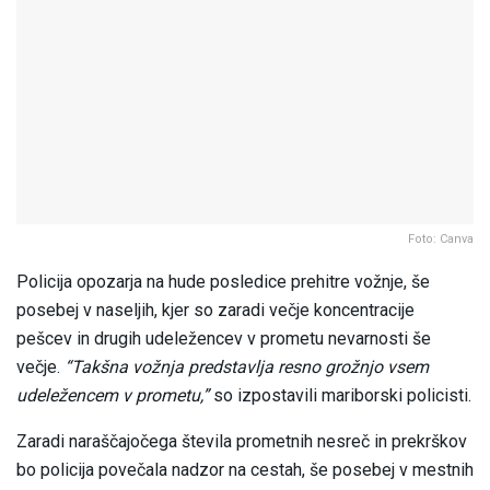
Foto: Canva
Policija opozarja na hude posledice prehitre vožnje, še
posebej v naseljih, kjer so zaradi večje koncentracije
pešcev in drugih udeležencev v prometu nevarnosti še
večje.
“Takšna vožnja predstavlja resno grožnjo vsem
udeležencem v prometu,”
so izpostavili mariborski policisti.
Zaradi naraščajočega števila prometnih nesreč in prekrškov
bo policija povečala nadzor na cestah, še posebej v mestnih