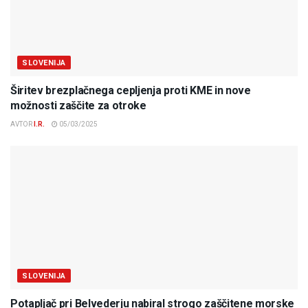
SLOVENIJA
Širitev brezplačnega cepljenja proti KME in nove
možnosti zaščite za otroke
AVTOR
I.R.
05/03/2025
SLOVENIJA
Potapljač pri Belvederju nabiral strogo zaščitene morske