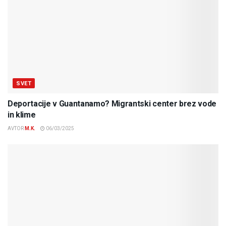
SVET
Deportacije v Guantanamo? Migrantski center brez vode
in klime
AVTOR
M.K.
06/03/2025