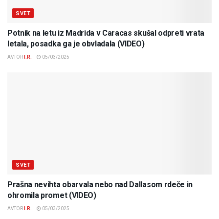
SVET
Potnik na letu iz Madrida v Caracas skušal odpreti vrata
letala, posadka ga je obvladala (VIDEO)
AVTOR
I.R.
05/03/2025
SVET
Prašna nevihta obarvala nebo nad Dallasom rdeče in
ohromila promet (VIDEO)
AVTOR
I.R.
05/03/2025