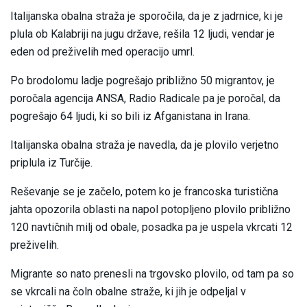
Italijanska obalna straža je sporočila, da je z jadrnice, ki je
plula ob Kalabriji na jugu države, rešila 12 ljudi, vendar je
eden od preživelih med operacijo umrl.
Po brodolomu ladje pogrešajo približno 50 migrantov, je
poročala agencija ANSA, Radio Radicale pa je poročal, da
pogrešajo 64 ljudi, ki so bili iz Afganistana in Irana.
Italijanska obalna straža je navedla, da je plovilo verjetno
priplula iz Turčije.
Reševanje se je začelo, potem ko je francoska turistična
jahta opozorila oblasti na napol potopljeno plovilo približno
120 navtičnih milj od obale, posadka pa je uspela vkrcati 12
preživelih.
Migrante so nato prenesli na trgovsko plovilo, od tam pa so
se vkrcali na čoln obalne straže, ki jih je odpeljal v