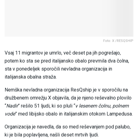
Foto: X /RESQSHIP
Vsaj 11 migrantov je umrlo, več deset pa jih pogrešajo,
potem ko sta se pred italijansko obalo prevrnila dva čolna,
sta v ponedeljek sporočili nevladna organizacija in
italijanska obalna straža.
Nemška nevladna organizacija ResQship je v sporočilu na
družbenem omrežju X objavila, da je njeno reševalno plovilo
“
Nadir
” rešilo 51 ljudi, ki so pluli “
v lesenem čolnu, polnem
vode
” med libijsko obalo in italijanskim otokom Lampedusa.
Organizacija je navedla, da so med reševanjem pod palubo,
ki je bila poplavljena, našli deset mrtvih ljudi.