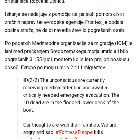
pristanišče Roccella Jonica.
Iskanje se nadaljuje s pomočjo italijanskih pomorskih in
zračnih naprav ter evropske agencije Frontex, je dodala
obalna straža, ne da bi navedla število pogrešanih oseb.
Po podatkih Mednarodne organizacije za migracije (IOM) je
lani med prečkanjem Sredozemskega morja umrlo ali bilo
pogrešanih 3.155 ljudi, medtem ko je leto prej pri poskusu
doseči Evropo po morju umrlo 2.411 migrantov.
🔴(2/2) The unconscious are currently
receiving medical attention and await a
critically needed emergency evacuation. The
10 dead are in the flooded lower deck of the
boat.
Our thoughts are with their families. We are
angry and sad.
#FortressEurope
kills.