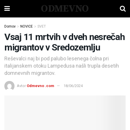
ODMEVNO
Domov
NOVICE
SVET
Vsaj 11 mrtvih v dveh nesrečah
migrantov v Sredozemlju
Reševalci naj bi pod palubo lesenega čolna pri
italijanskem otoku Lampedusa našli trupla desetih
domnevnih migrantov.
Avtor
Odmevno .com
18/06/2024