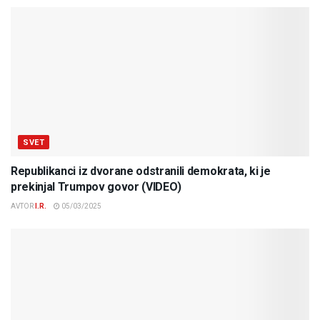
SVET
Republikanci iz dvorane odstranili demokrata, ki je
prekinjal Trumpov govor (VIDEO)
AVTOR
I.R.
05/03/2025