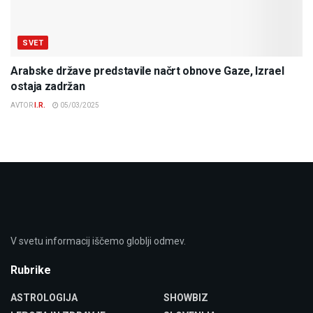
SVET
Arabske države predstavile načrt obnove Gaze, Izrael
ostaja zadržan
AVTOR
I.R.
05/03/2025
V svetu informacij iščemo globlji odmev.
Rubrike
ASTROLOGIJA
SHOWBIZ