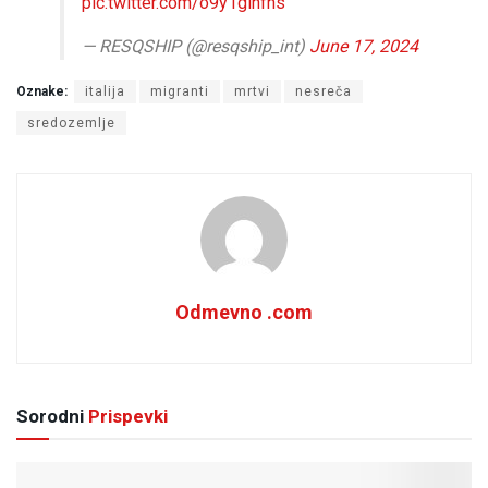
pic.twitter.com/o9y1gihfhs
— RESQSHIP (@resqship_int)
June 17, 2024
Oznake:
italija
migranti
mrtvi
nesreča
sredozemlje
Odmevno .com
Sorodni
Prispevki