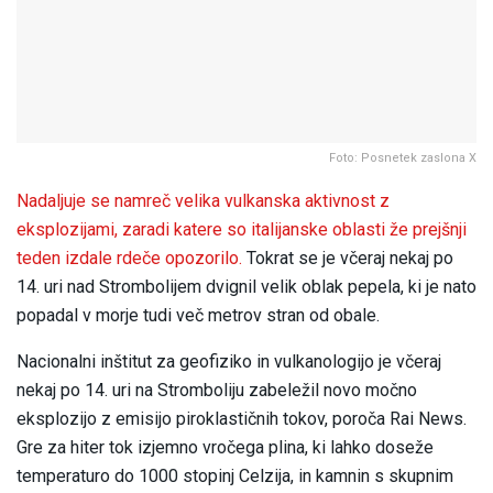
Foto: Posnetek zaslona X
Nadaljuje se namreč velika vulkanska aktivnost z
eksplozijami, zaradi katere so italijanske oblasti že prejšnji
teden izdale rdeče opozorilo.
Tokrat se je včeraj nekaj po
14. uri nad Strombolijem dvignil velik oblak pepela, ki je nato
popadal v morje tudi več metrov stran od obale.
Nacionalni inštitut za geofiziko in vulkanologijo je včeraj
nekaj po 14. uri na Stromboliju zabeležil novo močno
eksplozijo z emisijo piroklastičnih tokov, poroča Rai News.
Gre za hiter tok izjemno vročega plina, ki lahko doseže
temperaturo do 1000 stopinj Celzija, in kamnin s skupnim