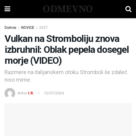
ODMEVNO
Domov
NOVICE
SVET
Vulkan na Stromboliju znova
izbruhnil: Oblak pepela dosegel
morje (VIDEO)
Razmere na italijanskem otoku Stromboli še zdaleč
niso mirne.
Avtor
I.R.
12/07/2024