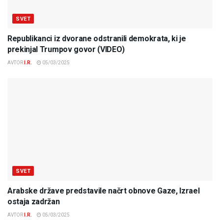
SVET
Republikanci iz dvorane odstranili demokrata, ki je
prekinjal Trumpov govor (VIDEO)
AVTOR
I.R.
05/03/2025
SVET
Arabske države predstavile načrt obnove Gaze, Izrael
ostaja zadržan
AVTOR
I.R.
05/03/2025