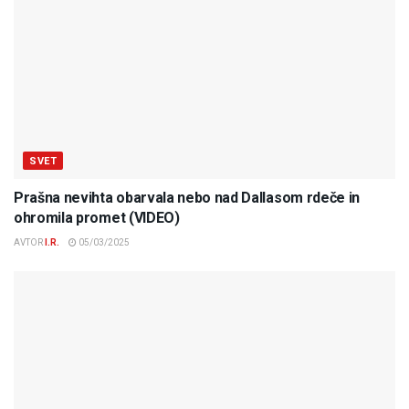
SVET
Prašna nevihta obarvala nebo nad Dallasom rdeče in
ohromila promet (VIDEO)
AVTOR
I.R.
05/03/2025