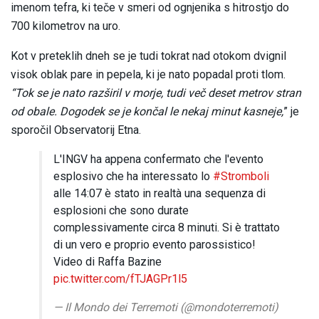
imenom tefra, ki teče v smeri od ognjenika s hitrostjo do
700 kilometrov na uro.
Kot v preteklih dneh se je tudi tokrat nad otokom dvignil
visok oblak pare in pepela, ki je nato popadal proti tlom.
“Tok se je nato razširil v morje, tudi več deset metrov stran
od obale. Dogodek se je končal le nekaj minut kasneje,
” je
sporočil Observatorij Etna.
L'INGV ha appena confermato che l'evento
esplosivo che ha interessato lo
#Stromboli
alle 14:07 è stato in realtà una sequenza di
esplosioni che sono durate
complessivamente circa 8 minuti. Si è trattato
di un vero e proprio evento parossistico!
Video di Raffa Bazine
pic.twitter.com/fTJAGPr1l5
— Il Mondo dei Terremoti (@mondoterremoti)