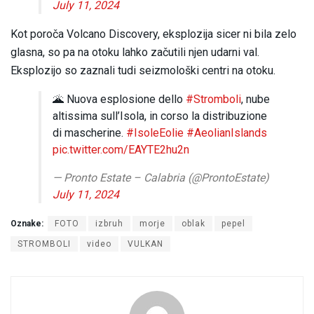
July 11, 2024
Kot poroča Volcano Discovery, eksplozija sicer ni bila zelo
glasna, so pa na otoku lahko začutili njen udarni val.
Eksplozijo so zaznali tudi seizmološki centri na otoku.
🌋 Nuova esplosione dello
#Stromboli
, nube
altissima sull’Isola, in corso la distribuzione
di mascherine.
#IsoleEolie
#AeolianIslands
pic.twitter.com/EAYTE2hu2n
— Pronto Estate – Calabria (@ProntoEstate)
July 11, 2024
Oznake:
FOTO
izbruh
morje
oblak
pepel
STROMBOLI
video
VULKAN