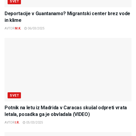
SVET
Deportacije v Guantanamo? Migrantski center brez vode
in klime
AVTOR
M.K.
06/03/2025
SVET
Potnik na letu iz Madrida v Caracas skušal odpreti vrata
letala, posadka ga je obvladala (VIDEO)
AVTOR
I.R.
05/03/2025