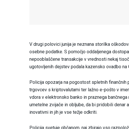
V drugi polovici junija je neznana storilka oškod
osebne podatke. S pomočjo oddaljenega dostopa j
nepooblaščene transakcije v vrednosti nekaj tisoč 
ugotovljenih dejstev podala kazensko ovadbo na O
Policija opozarja na pogostost spletnih finančnih p
trgovcev s kriptovalutami ter lažno e-pošto v im
vdora v elektronsko banko in praznega bančnega r
umetelne zvijače in obljube, da bi pridobili denar 
inovativni in jih je vse težje odkriti.
Policija svetuje občanom, naj zbirajo vso razpolož