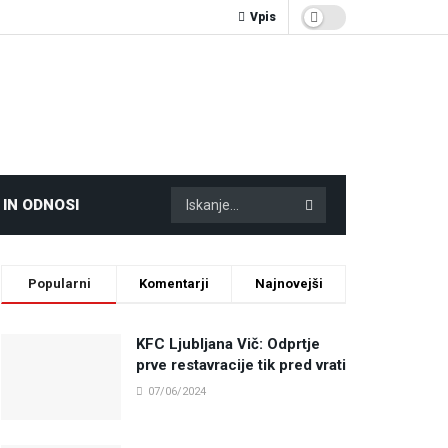
Vpis
 IN ODNOSI
Popularni
Komentarji
Najnovejši
KFC Ljubljana Vič: Odprtje
prve restavracije tik pred vrati
07/06/2024