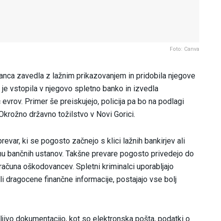
Foto: Canva
ovanca zavedla z lažnim prikazovanjem in pridobila njegove
e vstopila v njegovo spletno banko in izvedla
evrov. Primer še preiskujejo, policija pa bo na podlagi
krožno državno tožilstvo v Novi Gorici.
revar, ki se pogosto začnejo s klici lažnih bankirjev ali
enu bančnih ustanov. Takšne prevare pogosto privedejo do
ačuna oškodovancev. Spletni kriminalci uporabljajo
ali dragocene finančne informacije, postajajo vse bolj
ljivo dokumentacijo, kot so elektronska pošta, podatki o