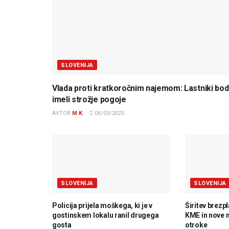
SLOVENIJA
Vlada proti kratkoročnim najemom: Lastniki bo
imeli strožje pogoje
AVTOR
M.K.
06/03/2025
SLOVENIJA
SLOVENIJA
Policija prijela moškega, ki je v
Širitev brezp
gostinskem lokalu ranil drugega
KME in nove 
gosta
otroke