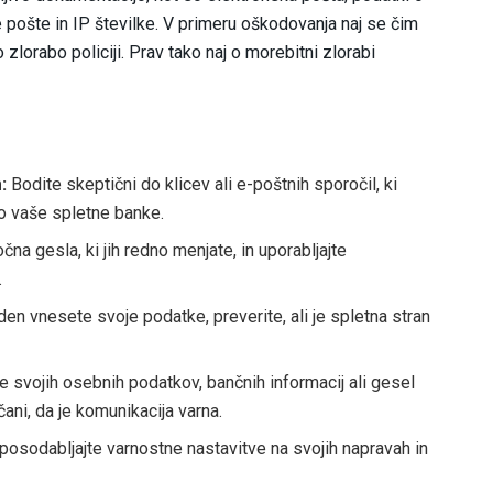
e pošte in IP številke. V primeru oškodovanja naj se čim
jo zlorabo policiji. Prav tako naj o morebitni zlorabi
:
Bodite skeptični do klicev ali e-poštnih sporočil, ki
o vaše spletne banke.
na gesla, ki jih redno menjate, in uporabljajte
.
en vnesete svoje podatke, preverite, ali je spletna stran
te svojih osebnih podatkov, bančnih informacij ali gesel
čani, da je komunikacija varna.
osodabljajte varnostne nastavitve na svojih napravah in