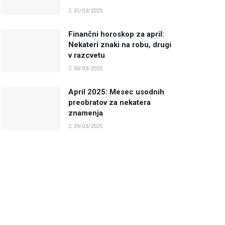
31/03/2025
Finančni horoskop za april:
Nekateri znaki na robu, drugi
v razcvetu
30/03/2025
April 2025: Mesec usodnih
preobratov za nekatera
znamenja
29/03/2025