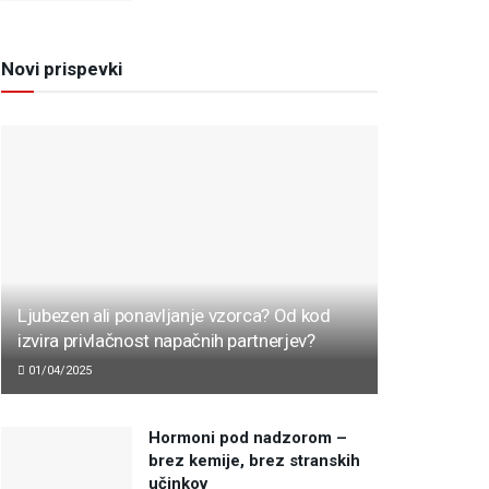
Novi prispevki
Ljubezen ali ponavljanje vzorca? Od kod
izvira privlačnost napačnih partnerjev?
01/04/2025
Hormoni pod nadzorom –
brez kemije, brez stranskih
učinkov