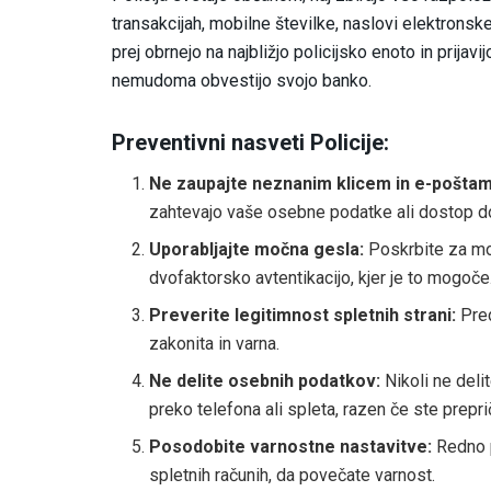
transakcijah, mobilne številke, naslovi elektronsk
prej obrnejo na najbližjo policijsko enoto in prijavi
nemudoma obvestijo svojo banko.
Preventivni nasveti Policije:
Ne zaupajte neznanim klicem in e-poštam
zahtevajo vaše osebne podatke ali dostop d
Uporabljajte močna gesla:
Poskrbite za moč
dvofaktorsko avtentikacijo, kjer je to mogoče
Preverite legitimnost spletnih strani:
Pred
zakonita in varna.
Ne delite osebnih podatkov:
Nikoli ne deli
preko telefona ali spleta, razen če ste prepri
Posodobite varnostne nastavitve:
Redno p
spletnih računih, da povečate varnost.