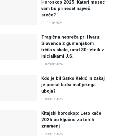
Horoskop 2025: Kateri mesec
vam bo prinesel največ
sreče?
11/10/2024
Tragična nesreča pri Hvaru:
Slovenca z gumenjakom
trčila v skalo, umrl 30-letnik z
inicialkami J.S.
02/08/2024
Kdo je bil Satko Kekić in zakaj
je postal tarča mafijskega
uboja?
08/01/2025
Kitajski horoskop: Leto kače
2025 bo ključno za teh 5
znamenj
20/01/2025