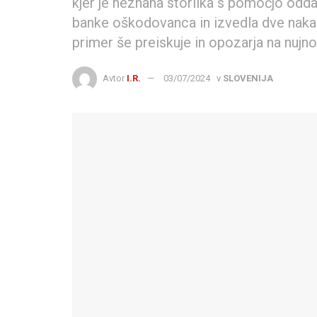
kjer je neznana storilka s pomočjo odd
banke oškodovanca in izvedla dve nakazi
primer še preiskuje in opozarja na nujn
Avtor
I.R.
03/07/2024
v
SLOVENIJA