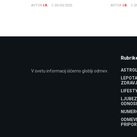
AVTOR
I.R.
05/03/2025
AVTOR
I.R.
05
Rubrik
ASTROL
V svetu informacij iščemo globlji odmev.
LEPOTA
ZDRAVJ
LIFEST
LJUBEZ
ODNOSI
NUMER
ODMEV
PRIPOR