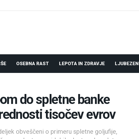
RŠE
OSEBNA RAST
LEPOTA IN ZDRAVJE
LJUBEZEN
pom do spletne banke
 vrednosti tisočev evrov
eljek obveščeni o primeru spletne goljufije,