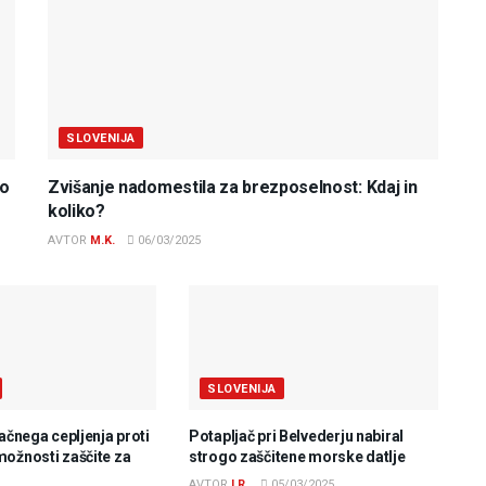
SLOVENIJA
do
Zvišanje nadomestila za brezposelnost: Kdaj in
koliko?
AVTOR
M.K.
06/03/2025
SLOVENIJA
lačnega cepljenja proti
Potapljač pri Belvederju nabiral
možnosti zaščite za
strogo zaščitene morske datlje
AVTOR
I.R.
05/03/2025