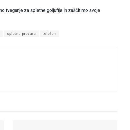
o tveganje za spletne goljufije in zaščitimo svoje
k
spletna prevara
telefon