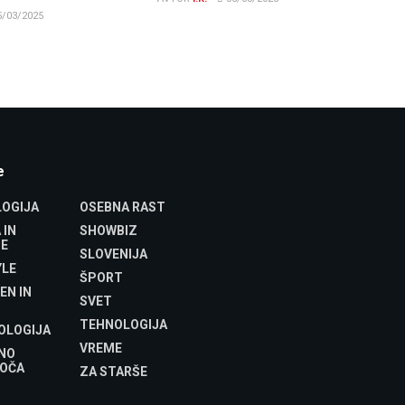
/03/2025
e
OGIJA
OSEBNA RAST
 IN
SHOWBIZ
E
SLOVENIJA
YLE
ŠPORT
EN IN
SVET
TEHNOLOGIJA
OLOGIJA
VREME
NO
OČA
ZA STARŠE