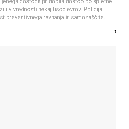
aljenega dostopa pridobila dostop do spletne
li v vrednosti nekaj tisoč evrov. Policija
ost preventivnega ravnanja in samozaščite.
0