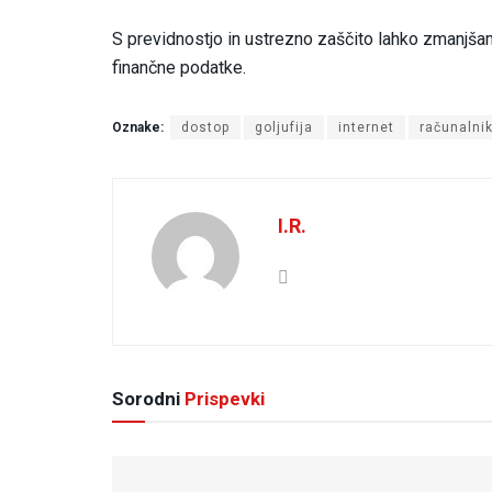
S previdnostjo in ustrezno zaščito lahko zmanjšam
finančne podatke.
Oznake:
dostop
goljufija
internet
računalni
I.R.
Sorodni
Prispevki