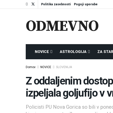
Politika zasebnosti
Pogoji uporabe
ODMEVNO
NOVICE
ASTROLOGIJA
ZA STA
Domov
NOVICE
SLOVENIJA
Z oddaljenim dosto
izpeljala goljufijo v
Policisti PU Nova Gorica so bili v poned