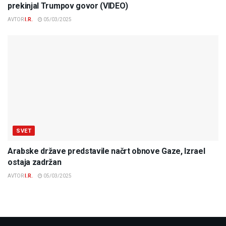
prekinjal Trumpov govor (VIDEO)
AVTOR
I.R.
05/03/2025
SVET
Arabske države predstavile načrt obnove Gaze, Izrael
ostaja zadržan
AVTOR
I.R.
05/03/2025