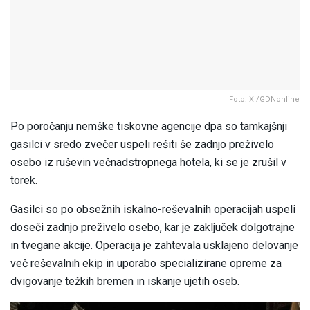
Foto: X /GDNonline
Po poročanju nemške tiskovne agencije dpa so tamkajšnji
gasilci v sredo zvečer uspeli rešiti še zadnjo preživelo
osebo iz ruševin večnadstropnega hotela, ki se je zrušil v
torek.
Gasilci so po obsežnih iskalno-reševalnih operacijah uspeli
doseči zadnjo preživelo osebo, kar je zaključek dolgotrajne
in tvegane akcije. Operacija je zahtevala usklajeno delovanje
več reševalnih ekip in uporabo specializirane opreme za
dvigovanje težkih bremen in iskanje ujetih oseb.