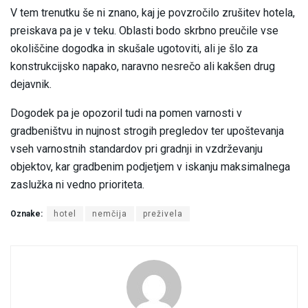
V tem trenutku še ni znano, kaj je povzročilo zrušitev hotela,
preiskava pa je v teku. Oblasti bodo skrbno preučile vse
okoliščine dogodka in skušale ugotoviti, ali je šlo za
konstrukcijsko napako, naravno nesrečo ali kakšen drug
dejavnik.
Dogodek pa je opozoril tudi na pomen varnosti v
gradbeništvu in nujnost strogih pregledov ter upoštevanja
vseh varnostnih standardov pri gradnji in vzdrževanju
objektov, kar gradbenim podjetjem v iskanju maksimalnega
zaslužka ni vedno prioriteta.
Oznake:
hotel
nemčija
preživela