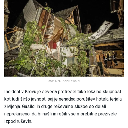
Foto: X /DutchNews.NL
Incident v Krövu je seveda pretresel tako lokalno skupnost
kot tudi širšo javnost, saj je nenadna porušitev hotela terjala
življenja. Gasilci in druge reševalne službe so delali
neprekinjeno, da bi našli in rešili vse morebitne preživele
izpod ruševin.