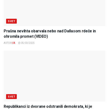
SVET
Prašna nevihta obarvala nebo nad Dallasom rdeče in
ohromila promet (VIDEO)
AVTOR
I.R.
05/03/2025
SVET
Republikanci iz dvorane odstranili demokrata, ki je