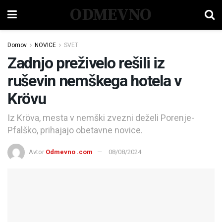
ODMEVNO
Domov
NOVICE
SVET
Zadnjo preživelo rešili iz
ruševin nemškega hotela v
Krövu
Iz Kröva, mesta v nemški zvezni deželi Porenje-
Pfalško, prihajajo obetavne novice.
Avtor
Odmevno .com
08/08/2024