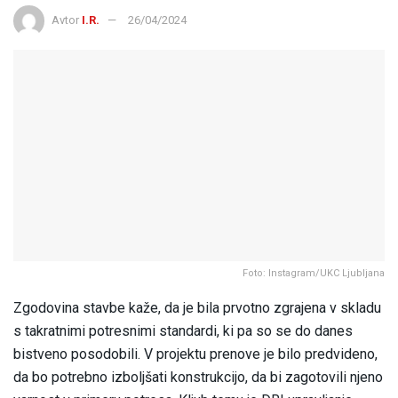
Avtor
I.R.
26/04/2024
Foto: Instagram/UKC Ljubljana
Zgodovina stavbe kaže, da je bila prvotno zgrajena v skladu
s takratnimi potresnimi standardi, ki pa so se do danes
bistveno posodobili. V projektu prenove je bilo predvideno,
da bo potrebno izboljšati konstrukcijo, da bi zagotovili njeno