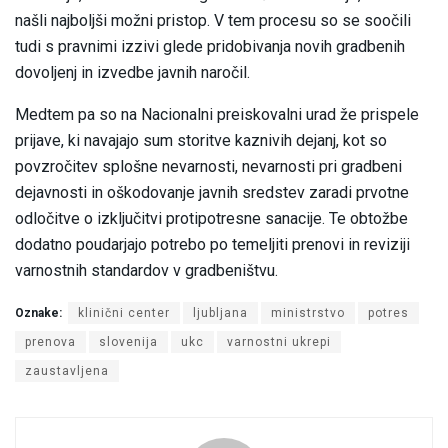
našli najboljši možni pristop. V tem procesu so se soočili
tudi s pravnimi izzivi glede pridobivanja novih gradbenih
dovoljenj in izvedbe javnih naročil.
Medtem pa so na Nacionalni preiskovalni urad že prispele
prijave, ki navajajo sum storitve kaznivih dejanj, kot so
povzročitev splošne nevarnosti, nevarnosti pri gradbeni
dejavnosti in oškodovanje javnih sredstev zaradi prvotne
odločitve o izključitvi protipotresne sanacije. Te obtožbe
dodatno poudarjajo potrebo po temeljiti prenovi in reviziji
varnostnih standardov v gradbeništvu.
Oznake:
klinični center
ljubljana
ministrstvo
potres
prenova
slovenija
ukc
varnostni ukrepi
zaustavljena