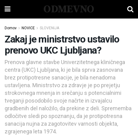
ODMEVNO
Domov
NOVICE
SLOVENIJA
Zakaj je ministrstvo ustavilo
prenovo UKC Ljubljana?
Prenova glavne stavbe Univerzitetnega kliničnega
centra (UKC) Ljubljana, ki je bila sprva zasnovana
brez protipotresne sanacije, je bila nenadoma
ustavljena. Ministrstvo za zdravje je po prejetju
strokovnega mnenja in srečanju s potencialnimi
tveganji posodobilo svoje načrte in izvajalcu
gradbenih del naložilo, da prekine z deli. Sprememba
odločitve sledi po spoznanju, da je protipotresna
sanacija nujna za zagotovitev varnosti objekta,
zgrajenega leta 1974.