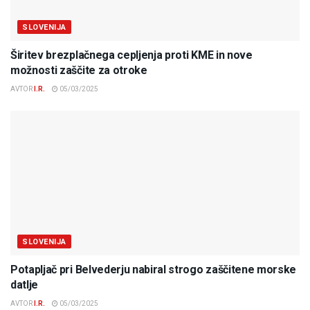
SLOVENIJA
Širitev brezplačnega cepljenja proti KME in nove
možnosti zaščite za otroke
AVTOR
I.R.
05/03/2025
SLOVENIJA
Potapljač pri Belvederju nabiral strogo zaščitene morske
datlje
AVTOR
I.R.
05/03/2025