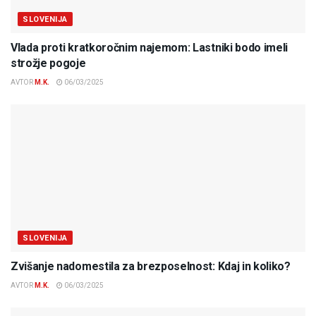
SLOVENIJA
Vlada proti kratkoročnim najemom: Lastniki bodo imeli
strožje pogoje
AVTOR
M.K.
06/03/2025
SLOVENIJA
Zvišanje nadomestila za brezposelnost: Kdaj in koliko?
AVTOR
M.K.
06/03/2025