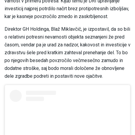
varnost v primeru potresa. Kljub temu je DRI upravljanje
investicij najprej potrdilo načrt brez protipotresnih izboljšav,
kar je kasneje povzročilo zmedo in zaskrbljenost.
Direktor GH Holdinga, Blaž Miklavčič, je izpostavil, da so bili
o relativni potresni nevarnosti objekta seznanjeni že pred
časom, vendar pa je urad za nadzor, kakovost in investicije v
zdravstvu šele pred kratkim zahteval prenehanje del. To bo
po njegovih besedah povzročilo večmesečno zamudo in
dodatne stroške, saj bodo morali določene že obnovljene
dele zgradbe podreti in postaviti nove ojačitve.