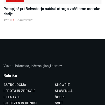
Potapljač pri Belvederju nabiral strogo zaščitene morske
datlje
AVTOR
I.R.
05/03/2025
V svetu informacij iščemo globlji odmev.
Rubrike
ASTROLOGIJA
SHOWBIZ
LEPOTA IN ZDRAVJE
SLOVENIJA
LIFESTYLE
ŠPORT
LJUBEZEN IN ODNOSI
SVET