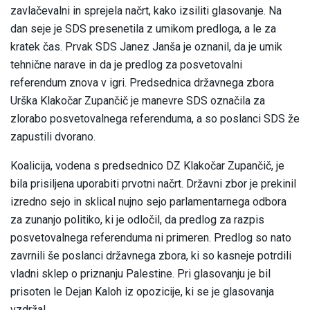
zavlačevalni in sprejela načrt, kako izsiliti glasovanje. Na
dan seje je SDS presenetila z umikom predloga, a le za
kratek čas. Prvak SDS Janez Janša je oznanil, da je umik
tehnične narave in da je predlog za posvetovalni
referendum znova v igri. Predsednica državnega zbora
Urška Klakočar Zupančič je manevre SDS označila za
zlorabo posvetovalnega referenduma, a so poslanci SDS že
zapustili dvorano.
Koalicija, vodena s predsednico DZ Klakočar Zupančič, je
bila prisiljena uporabiti prvotni načrt. Državni zbor je prekinil
izredno sejo in sklical nujno sejo parlamentarnega odbora
za zunanjo politiko, ki je odločil, da predlog za razpis
posvetovalnega referenduma ni primeren. Predlog so nato
zavrnili še poslanci državnega zbora, ki so kasneje potrdili
vladni sklep o priznanju Palestine. Pri glasovanju je bil
prisoten le Dejan Kaloh iz opozicije, ki se je glasovanja
vzdržal.