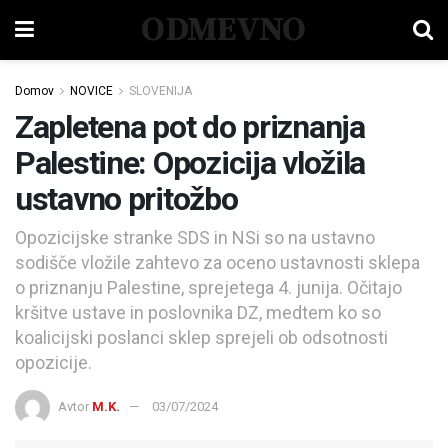
ODMEVNO
Domov
NOVICE
SLOVENIJA
Zapletena pot do priznanja
Palestine: Opozicija vložila
ustavno pritožbo
Opozicijske stranke SDS in NSi so na ustavno
sodišče vložile zahtevo za oceno ustavnosti sklepa
o priznanju Palestine, sprejetega 4. junija. Očitajo
kršitve ustave in poslovnika DZ, medtem ko so
koalicijski poslanci sklep sprejeli ob odsotnosti
opozicije.
Avtor
M.K.
03/07/2024