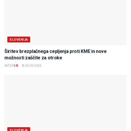
SLOVENIJA
Širitev brezplačnega cepljenja proti KME in nove
možnosti zaščite za otroke
AVTOR
I.R.
05/03/2025
SLOVENIJA