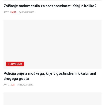
Zvišanje nadomestila za brezposelnost: Kdaj in koliko?
AVTOR
M.K.
06/03/2025
SLOVENIJA
Policija prijela moškega, ki je v gostinskem lokalu ranil
drugega gosta
AVTOR
I.R.
05/03/2025