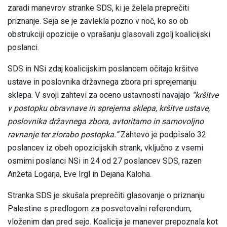
zaradi manevrov stranke SDS, ki je želela preprečiti
priznanje. Seja se je zavlekla pozno v noč, ko so ob
obstrukciji opozicije o vprašanju glasovali zgolj koalicijski
poslanci.
SDS in NSi zdaj koalicijskim poslancem očitajo kršitve
ustave in poslovnika državnega zbora pri sprejemanju
sklepa. V svoji zahtevi za oceno ustavnosti navajajo
“kršitve
v postopku obravnave in sprejema sklepa, kršitve ustave,
poslovnika državnega zbora, avtoritarno in samovoljno
ravnanje ter zlorabo postopka.”
Zahtevo je podpisalo 32
poslancev iz obeh opozicijskih strank, vključno z vsemi
osmimi poslanci NSi in 24 od 27 poslancev SDS, razen
Anžeta Logarja, Eve Irgl in Dejana Kaloha.
Stranka SDS je skušala preprečiti glasovanje o priznanju
Palestine s predlogom za posvetovalni referendum,
vloženim dan pred sejo. Koalicija je manever prepoznala kot