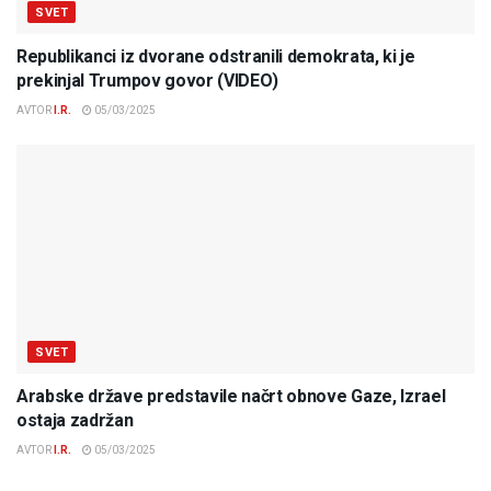
SVET
Republikanci iz dvorane odstranili demokrata, ki je
prekinjal Trumpov govor (VIDEO)
AVTOR
I.R.
05/03/2025
SVET
Arabske države predstavile načrt obnove Gaze, Izrael
ostaja zadržan
AVTOR
I.R.
05/03/2025