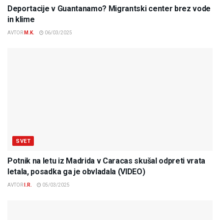
Deportacije v Guantanamo? Migrantski center brez vode
in klime
AVTOR
M.K.
06/03/2025
SVET
Potnik na letu iz Madrida v Caracas skušal odpreti vrata
letala, posadka ga je obvladala (VIDEO)
AVTOR
I.R.
05/03/2025