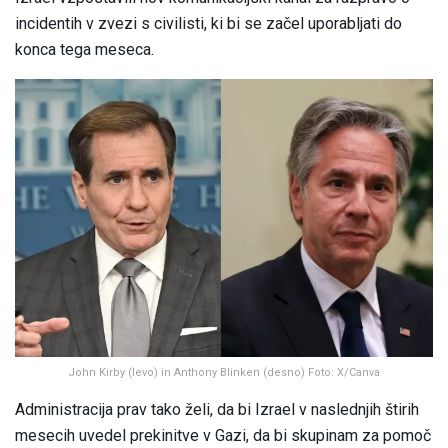
incidentih v zvezi s civilisti, ki bi se začel uporabljati do
konca tega meseca.
John Kirby (levo) in Anthony Blinken (desno) Foto: X/Canva
Administracija prav tako želi, da bi Izrael v naslednjih štirih
mesecih uvedel prekinitve v Gazi, da bi skupinam za pomoč