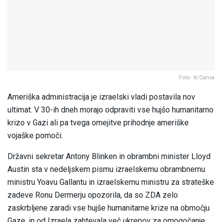
Foto: X/Canva
Ameriška administracija je izraelski vladi postavila nov
ultimat. V 30-ih dneh morajo odpraviti vse hujšo humanitarno
krizo v Gazi ali pa tvega omejitve prihodnje ameriške
vojaške pomoči.
Državni sekretar Antony Blinken in obrambni minister Lloyd
Austin sta v nedeljskem pismu izraelskemu obrambnemu
ministru Yoavu Gallantu in izraelskemu ministru za strateške
zadeve Ronu Dermerju opozorila, da so ZDA zelo
zaskrbljene zaradi vse hujše humanitarne krize na območju
Gaze, in od Izraela zahtevala več ukrepov za omogočanje