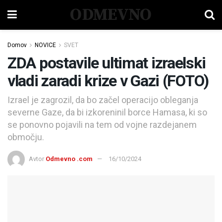
ODMEVNO
Domov
NOVICE
SVET
ZDA postavile ultimat izraelski
vladi zaradi krize v Gazi (FOTO)
Izrael je zagrozil, da bo začel operacijo obleganja
severne Gaze, da bi izkoreninil borce Hamasa, ki so
se ponovno pojavili na tem od vojne razdejanem
območju.
Avtor
Odmevno .com
16/10/2024