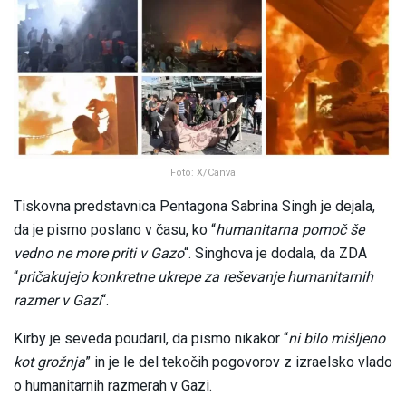
Foto: X/Canva
Tiskovna predstavnica Pentagona Sabrina Singh je dejala,
da je pismo poslano v času, ko “
humanitarna pomoč še
vedno ne more priti v Gazo
“. Singhova je dodala, da ZDA
“
pričakujejo konkretne ukrepe za reševanje humanitarnih
razmer v Gazi
“.
Kirby je seveda poudaril, da pismo nikakor “
ni bilo mišljeno
kot grožnja
” in je le del tekočih pogovorov z izraelsko vlado
o humanitarnih razmerah v Gazi.