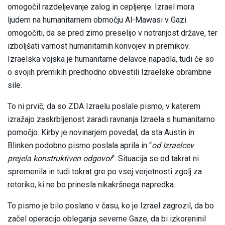
omogočil razdeljevanje zalog in cepljenje. Izrael mora
ljudem na humanitarnem območju Al-Mawasi v Gazi
omogočiti, da se pred zimo preselijo v notranjost države, ter
izboljšati varnost humanitarnih konvojev in premikov.
Izraelska vojska je humanitarne delavce napadla, tudi če so
o svojih premikih predhodno obvestili Izraelske obrambne
sile.
To ni prvič, da so ZDA Izraelu poslale pismo, v katerem
izražajo zaskrbljenost zaradi ravnanja Izraela s humanitarno
pomočjo. Kirby je novinarjem povedal, da sta Austin in
Blinken podobno pismo poslala aprila in “
od Izraelcev
prejela konstruktiven odgovor
“. Situacija se od takrat ni
spremenila in tudi tokrat gre po vsej verjetnosti zgolj za
retoriko, ki ne bo prinesla nikakršnega napredka.
To pismo je bilo poslano v času, ko je Izrael zagrozil, da bo
začel operacijo obleganja severne Gaze, da bi izkoreninil