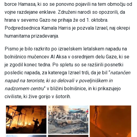
borce Hamasa, ki so se ponovno pojavili na tem območju od
vojne razdejane enklave. Združeni narodi so opozorili, da
hrana v severno Gazo ne prihaja že od 1. oktobra.
Podpredsednica Kamala Harris je pozvala Izrael, naj okrepi
humanitarna prizadevanja.
Pismo je bilo razkrito po izraelskem letalskem napadu na
bolnišnico mučencev Al Aksa v osrednjem delu Gaze, ki se
je zgodil konec tedna. Po spletu so se razširili posnetki
posledic napada, za katerega Izrael trdi, da je bil “
natančen
napad na teroriste, ki so delovali v poveljniškem in
nadzornem centru
” v bližini bolnišnice, in ki prikazujejo
civiliste, ki žive gorijo v šotorih.