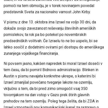
pomoči na tem območju, je v torek novinarjem povedal
predstavnik Sveta za nacionalno varnost John Kirby.
V pismu z dne 13. oktobra ima Izrael na voljo 30 dni, da
dokaže svojo zavezanost reševanju številnih ameriških
pomislekov, ta rok pa bo potekel po novembrskih
predsedniških volitvah. Če Izraelu to ne bo uspelo, bi se
lahko soočil z dodatnimi ovirami pri dostopu do ameriškega
zunanjega vojaškega financiranja.
Ni povsem jasno, kakšen napredek bi moral Izrael doseči v
tem času, da bi pomiril Bidnovo administracijo. Blinken in
Austin v pismu navajata konkretne ukrepe, s katerimi bi
Izrael zmanjšal povečano tveganje lakote na ozemlju,
vključno s tem, da bi pred zimo omogočil vsaj 350
tovornjakom na dan vstop v Gazo prek štirih glavnih
prehodov na tem ozemlju. Poleg tega želita, da bi ZDA in
Izrael vzpostavili nov komunikacijski kanal za razpravo o