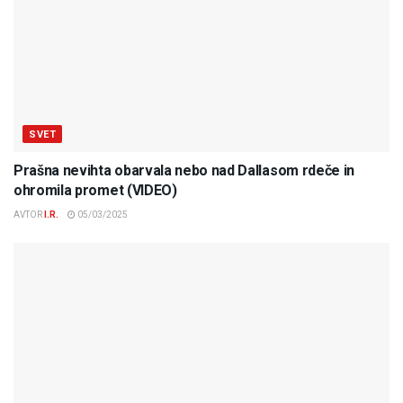
SVET
Prašna nevihta obarvala nebo nad Dallasom rdeče in
ohromila promet (VIDEO)
AVTOR
I.R.
05/03/2025