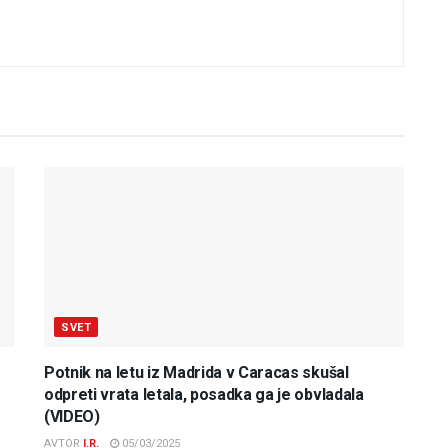
SVET
Potnik na letu iz Madrida v Caracas skušal
odpreti vrata letala, posadka ga je obvladala
(VIDEO)
AVTOR
I.R.
05/03/2025