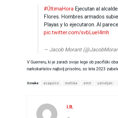
#ÚltimaHora
Ejecutan al alcald
Flores. Hombres armados subie
Playas y lo ejecutaron. Al parec
pic.twitter.com/svbLueI4mh
— Jacob Morant (@JacobMora
V Guerreru, ki je zaradi svoje lege ob pacifiški oba
narkokartelov najbolj prisotno, so leta 2023 zabe
Oznake:
acapulco
mehika
smrt
ustreljen
I.R.