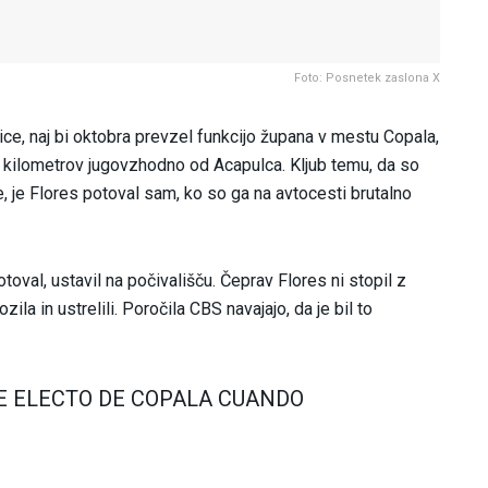
Foto: Posnetek zaslona X
ice, naj bi oktobra prevzel funkcijo župana v mestu Copala,
80 kilometrov jugovzhodno od Acapulca. Kljub temu, da so
, je Flores potoval sam, ko so ga na avtocesti brutalno
otoval, ustavil na počivališču. Čeprav Flores ni stopil z
zila in ustrelili. Poročila CBS navajajo, da je bil to
DE ELECTO DE COPALA CUANDO