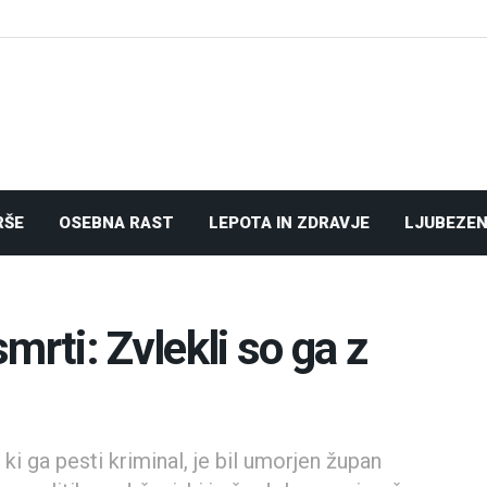
RŠE
OSEBNA RAST
LEPOTA IN ZDRAVJE
LJUBEZEN
mrti: Zvlekli so ga z
ki ga pesti kriminal, je bil umorjen župan