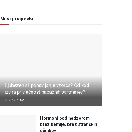
Novi prispevki
Ljubezen ali ponavljanje vzorca? Od kod
izvira privlačnost napačnih partnerjev?
01/04/2025
Hormoni pod nadzorom –
brez kemije, brez stranskih
učinkov