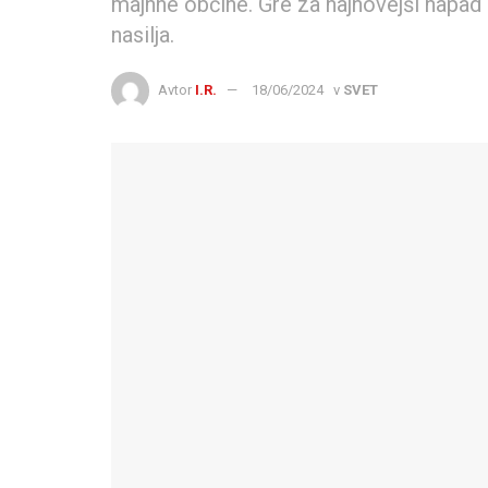
majhne občine. Gre za najnovejši napad n
nasilja.
Avtor
I.R.
18/06/2024
v
SVET