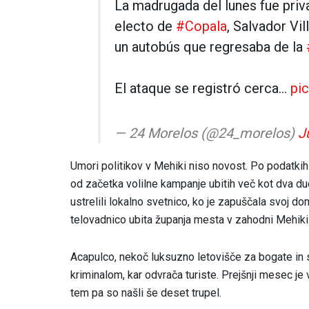
La madrugada del lunes fue priva
electo de
#Copala
, Salvador Vi
un autobús que regresaba de la
El ataque se registró cerca…
pi
— 24 Morelos (@24_morelos)
J
Umori politikov v Mehiki niso novost. Po podatkih
od začetka volilne kampanje ubitih več kot dva duc
ustrelili lokalno svetnico, ko je zapuščala svoj dom
telovadnico ubita županja mesta v zahodni Mehiki i
Acapulco, nekoč luksuzno letovišče za bogate in 
kriminalom, kar odvrača turiste. Prejšnji mesec je
tem pa so našli še deset trupel.