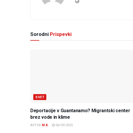
Sorodni
Prispevki
SVET
Deportacije v Guantanamo? Migrantski center
brez vode in klime
AVTOR
M.K.
06/03/2025