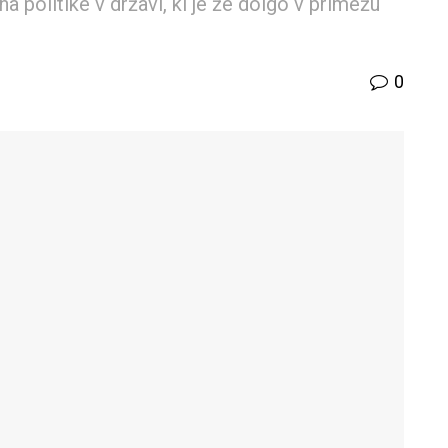
a politike v državi, ki je že dolgo v primežu
0