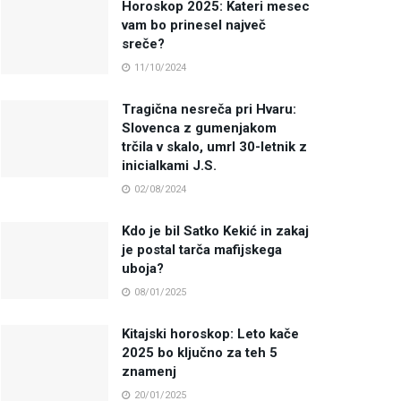
Horoskop 2025: Kateri mesec
vam bo prinesel največ
sreče?
11/10/2024
Tragična nesreča pri Hvaru:
Slovenca z gumenjakom
trčila v skalo, umrl 30-letnik z
inicialkami J.S.
02/08/2024
Kdo je bil Satko Kekić in zakaj
je postal tarča mafijskega
uboja?
08/01/2025
Kitajski horoskop: Leto kače
2025 bo ključno za teh 5
znamenj
20/01/2025