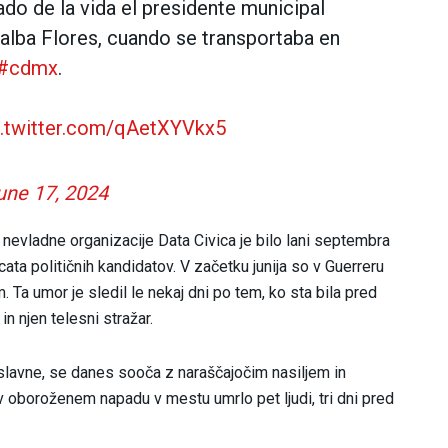
do de la vida el presidente municipal
llalba Flores, cuando se transportaba en
#cdmx
.
c.twitter.com/qAetXYVkx5
une 17, 2024
 nevladne organizacije Data Civica je bilo lani septembra
ata političnih kandidatov. V začetku junija so v Guerreru
. Ta umor je sledil le nekaj dni po tem, ko sta bila pred
n njen telesni stražar.
slavne, se danes sooča z naraščajočim nasiljem in
 v oboroženem napadu v mestu umrlo pet ljudi, tri dni pred