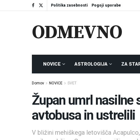
Politika zasebnosti
Pogoji uporabe
ODMEVNO
NOVICE
ASTROLOGIJA
ZA STA
Domov
NOVICE
SVET
Župan umrl nasilne s
avtobusa in ustrelili
V bližini mehiškega letovišča Acapulco, 