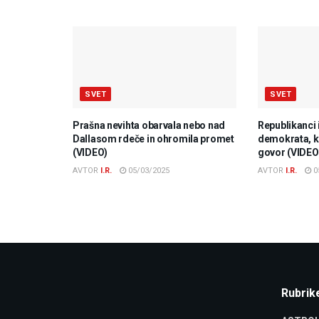
SVET
SVET
Prašna nevihta obarvala nebo nad
Republikanci 
Dallasom rdeče in ohromila promet
demokrata, ki
(VIDEO)
govor (VIDEO
AVTOR
I.R.
05/03/2025
AVTOR
I.R.
0
Rubrik