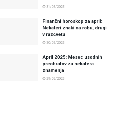
31/03/2025
Finančni horoskop za april:
Nekateri znaki na robu, drugi
v razcvetu
30/03/2025
April 2025: Mesec usodnih
preobratov za nekatera
znamenja
29/03/2025