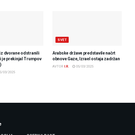
SVET
iz dvorane odstranili
Arabske države predstavile načrt
 je prekinjal Trumpov
obnove Gaze, Izrael ostaja zadržan
)
AVTOR
I.R.
05/03/2025
5/03/2025
e