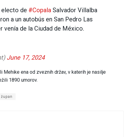
e electo de
#Copala
Salvador Villalba
ron a un autobús en San Pedro Las
er venía de la Ciudad de México.
nt)
June 17, 2024
li Mehike ena od zveznih držav, v katerih je nasilje
ležili 1890 umorov.
župan