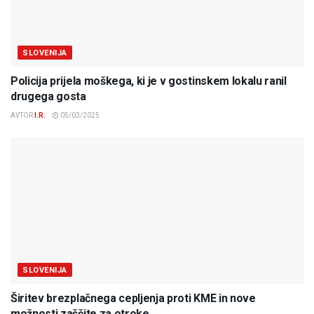
SLOVENIJA
Policija prijela moškega, ki je v gostinskem lokalu ranil
drugega gosta
AVTOR
I.R.
05/03/2025
SLOVENIJA
Širitev brezplačnega cepljenja proti KME in nove
možnosti zaščite za otroke