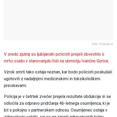
Foto: Policija.si
V sredo zjutraj so ljubljanski policisti prejeli obvestilo o
mrtvi osebi v stanovanjski hiši na območju Ivančne Gorice.
Vzrok smrti tako ostaja neznan, kar bodo policisti poskušali
ugotoviti z nadaljnjimi medicinskimi in toksikološkimi
preiskavami.
Policija je v četrtek zvečer prejela rezultate obdukcije in se
odločila za odpravo pridržanja 46-letnega osumljenca, ki je
bil s pokojno v partnerskem odnosu. Osumljenec ostaja v
zdravstveni oskrbi, saj so ga zaradi zdravstvenih težav