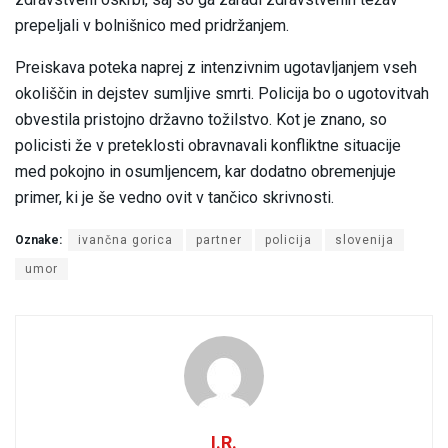
prepeljali v bolnišnico med pridržanjem.
Preiskava poteka naprej z intenzivnim ugotavljanjem vseh
okoliščin in dejstev sumljive smrti. Policija bo o ugotovitvah
obvestila pristojno državno tožilstvo. Kot je znano, so
policisti že v preteklosti obravnavali konfliktne situacije
med pokojno in osumljencem, kar dodatno obremenjuje
primer, ki je še vedno ovit v tančico skrivnosti.
Oznake:
ivančna gorica
partner
policija
slovenija
umor
I.R.