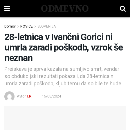
ODMEVNO
Domov
NOVICE
SLOVENIJA
28-letnica v Ivančni Gorici ni
umrla zaradi poškodb, vzrok še
neznan
Preiskava je sprva kazala na sumljivo smrt, vendar
so obdukcijski rezultati pokazali, da 28-letnica ni
umrla zaradi poškodb, kljub temu da so bile te hude.
Avtor
I.R.
16/08/2024