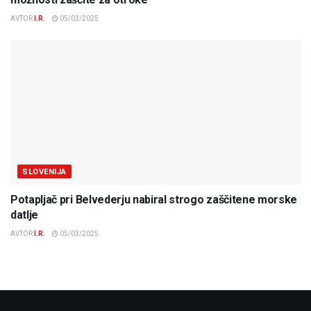
AVTOR
I.R.
05/03/2025
SLOVENIJA
Potapljač pri Belvederju nabiral strogo zaščitene morske
datlje
AVTOR
I.R.
05/03/2025