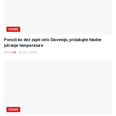
VREME
Ponoči bo dež zajel celo Slovenijo, pričakujte hladne
jutranje temperature
AVTOR
I.R.
26/11/2024
VREME