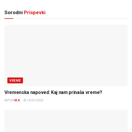
Sorodni
Prispevki
VREME
Vremenska napoved: Kaj nam prinaša vreme?
AVTOR
M.K.
10/01/2025