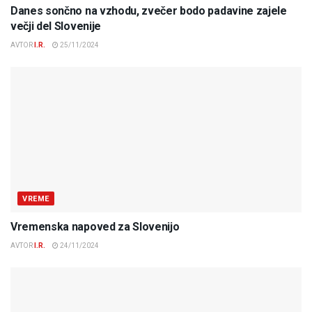
Danes sončno na vzhodu, zvečer bodo padavine zajele
večji del Slovenije
AVTOR
I.R.
25/11/2024
VREME
Vremenska napoved za Slovenijo
AVTOR
I.R.
24/11/2024