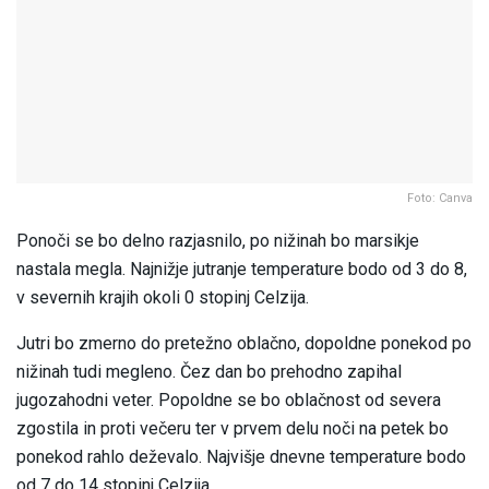
Foto: Canva
Ponoči se bo delno razjasnilo, po nižinah bo marsikje
nastala megla. Najnižje jutranje temperature bodo od 3 do 8,
v severnih krajih okoli 0 stopinj Celzija.
Jutri bo zmerno do pretežno oblačno, dopoldne ponekod po
nižinah tudi megleno. Čez dan bo prehodno zapihal
jugozahodni veter. Popoldne se bo oblačnost od severa
zgostila in proti večeru ter v prvem delu noči na petek bo
ponekod rahlo deževalo. Najvišje dnevne temperature bodo
od 7 do 14 stopinj Celzija.