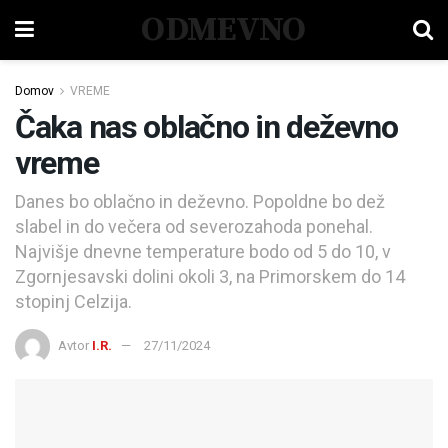
ODMEVNO
Domov
VREME
Čaka nas oblačno in deževno
vreme
Danes bo oblačno in deževno. Popoldne bo dež
slabel in do večera od severozahoda ponehal.
Najvišje dnevne temperature bodo od 5 do 10, v
Zgornjesavski dolini okoli 3, na Primorskem do 14
stopinj Celzija.
Avtor
I.R.
27/11/2024