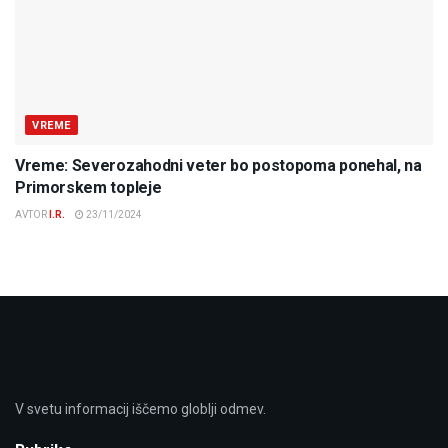
VREME
Vreme: Severozahodni veter bo postopoma ponehal, na
Primorskem topleje
AVTOR
I.R.
23/11/2024
V svetu informacij iščemo globlji odmev.