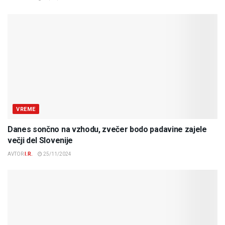
VREME
Danes sončno na vzhodu, zvečer bodo padavine zajele
večji del Slovenije
AVTOR
I.R.
25/11/2024