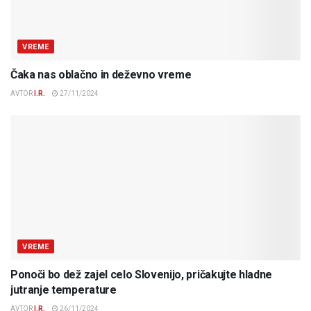
VREME
Čaka nas oblačno in deževno vreme
AVTOR
I.R.
27/11/2024
VREME
Ponoči bo dež zajel celo Slovenijo, pričakujte hladne
jutranje temperature
AVTOR
I.R.
26/11/2024