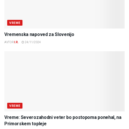
VREME
Vremenska napoved za Slovenijo
AVTOR
I.R.
24/11/2024
VREME
Vreme: Severozahodni veter bo postopoma ponehal, na
Primorskem topleje