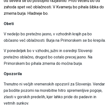
od severa se bo postopno razjasnilo. Proti večeru bo od
zahoda spet več oblačnosti. V Kvarnerju bo pihala šibka do
zmerna burja. Hladneje bo.
Obeti
V nedeljo bo pretežno jasno, v vzhodnih krajih pa bo
občasno več oblačnosti. Burja na Primorskem se bo krepila.
V ponedeljek bo v vzhodni, južni in osrednji Sloveniji
pretežno oblačno, drugod bo ostalo precej jasno. Na
Primorskem bo pihala zmerna do močna burja.
Opozorila
Trenutno ni večjih vremenskih opozoril za Slovenijo. Vendar
pa bodite pozorni na morebitne hitro spremenljive pogoje,
zlasti v gorskih predelih, kjer lahko pride do padavin in
vetrnih sunkov.