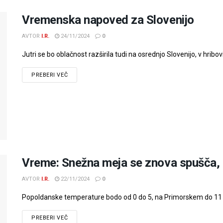
Vremenska napoved za Slovenijo
AVTOR
I.R.
24/11/2024
0
Jutri se bo oblačnost razširila tudi na osrednjo Slovenijo, v hribov
PREBERI VEČ
Vreme: Snežna meja se znova spušča, 
AVTOR
I.R.
22/11/2024
0
Popoldanske temperature bodo od 0 do 5, na Primorskem do 11 stop
PREBERI VEČ