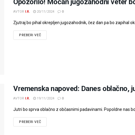
Opozorilo! Močan jugozahodni veter bo
AVTOR
I.R.
20/11/2024
0
Zjutraj bo pihal okrepljen jugozahodnik, čez dan pa bo zapihal okr
PREBERI VEČ
Vremenska napoved: Danes oblačno, jutr
AVTOR
I.R.
19/11/2024
0
Jutri bo sprva oblačno z občasnimi padavinami. Popoldne nas bo o
PREBERI VEČ