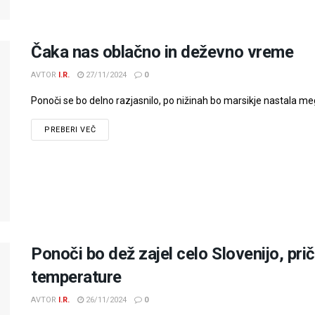
Čaka nas oblačno in deževno vreme
AVTOR
I.R.
27/11/2024
0
Ponoči se bo delno razjasnilo, po nižinah bo marsikje nastala meg
PREBERI VEČ
Ponoči bo dež zajel celo Slovenijo, pri
temperature
AVTOR
I.R.
26/11/2024
0