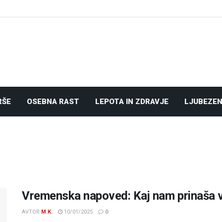
RŠE
OSEBNA RAST
LEPOTA IN ZDRAVJE
LJUBEZEN
Vremenska napoved: Kaj nam prinaša 
AVTOR
M.K.
10/01/2025
0