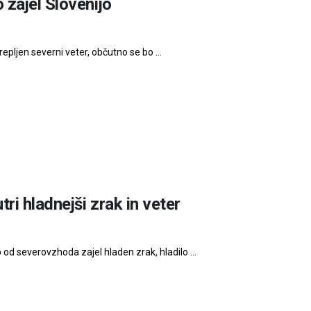
 zajel Slovenijo
epljen severni veter, občutno se bo ...
i hladnejši zrak in veter
d severovzhoda zajel hladen zrak, hladilo ...