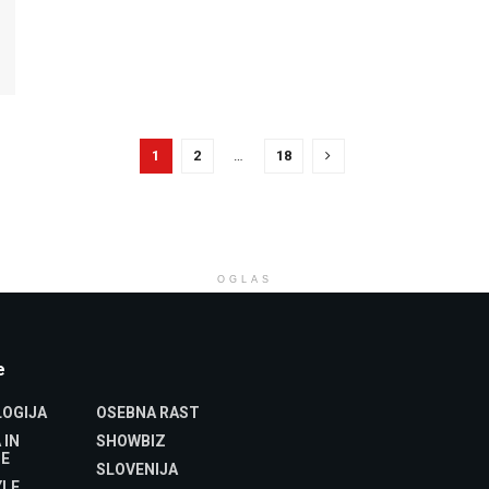
1
2
…
18
OGLAS
e
OGIJA
OSEBNA RAST
 IN
SHOWBIZ
E
SLOVENIJA
YLE