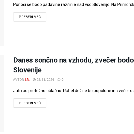
Ponoči se bodo padavine razširile nad vso Slovenijo. Na Primorskem
PREBERI VEČ
Danes sončno na vzhodu, zvečer bodo p
Slovenije
AVTOR
I.R.
25/11/2024
0
Jutri bo pretežno oblačno. Rahel dež se bo popoldne in zvečer od z
PREBERI VEČ