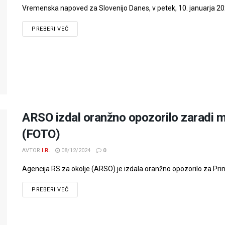
Vremenska napoved za Slovenijo Danes, v petek, 10. januarja 2025,
PREBERI VEČ
ARSO izdal oranžno opozorilo zaradi 
(FOTO)
AVTOR
I.R.
08/12/2024
0
Agencija RS za okolje (ARSO) je izdala oranžno opozorilo za Pri
PREBERI VEČ