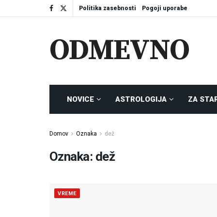
Politika zasebnosti
Pogoji uporabe
ODMEVNO
NOVICE
ASTROLOGIJA
ZA STA
Domov
Oznaka
dež
Oznaka:
dež
VREME