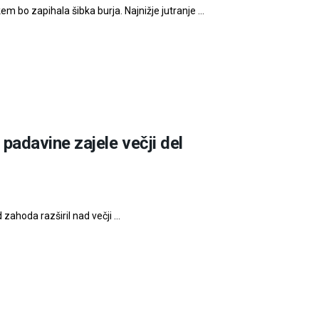
 bo zapihala šibka burja. Najnižje jutranje ...
adavine zajele večji del
ahoda razširil nad večji ...