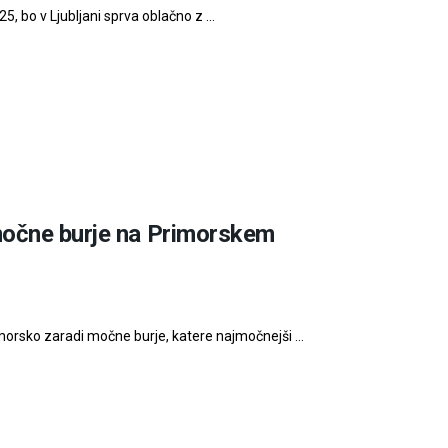
 bo v Ljubljani sprva oblačno z ...
močne burje na Primorskem
morsko zaradi močne burje, katere najmočnejši ...