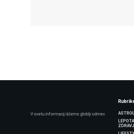
Rubrik
ASTROL
V svetu informacij iščemo globlji odmev.
LEPOTA
ZDRAVJ
LIFEST