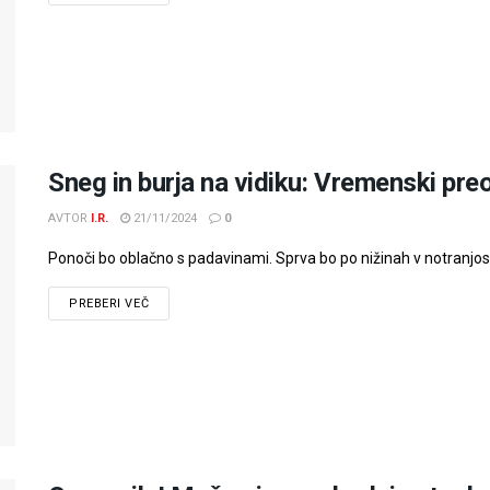
Sneg in burja na vidiku: Vremenski pre
AVTOR
I.R.
21/11/2024
0
Ponoči bo oblačno s padavinami. Sprva bo po nižinah v notranjosti 
PREBERI VEČ