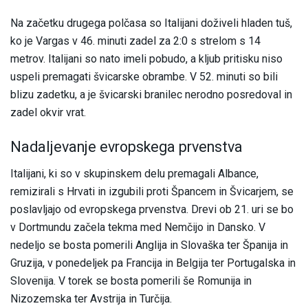
Na začetku drugega polčasa so Italijani doživeli hladen tuš,
ko je Vargas v 46. minuti zadel za 2:0 s strelom s 14
metrov. Italijani so nato imeli pobudo, a kljub pritisku niso
uspeli premagati švicarske obrambe. V 52. minuti so bili
blizu zadetku, a je švicarski branilec nerodno posredoval in
zadel okvir vrat.
Nadaljevanje evropskega prvenstva
Italijani, ki so v skupinskem delu premagali Albance,
remizirali s Hrvati in izgubili proti Špancem in Švicarjem, se
poslavljajo od evropskega prvenstva. Drevi ob 21. uri se bo
v Dortmundu začela tekma med Nemčijo in Dansko. V
nedeljo se bosta pomerili Anglija in Slovaška ter Španija in
Gruzija, v ponedeljek pa Francija in Belgija ter Portugalska in
Slovenija. V torek se bosta pomerili še Romunija in
Nizozemska ter Avstrija in Turčija.