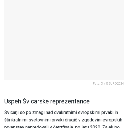
Foto: X /@EURO2024
Uspeh Švicarske reprezentance
Švicarji so po zmagi nad dvakratnimi evropskimi prvaki in
štirikratnimi svetovnimi prvaki drugič v zgodovini evropskih
prvenstev napredovali v četrtfinale, po letu 2020. Za ekipo