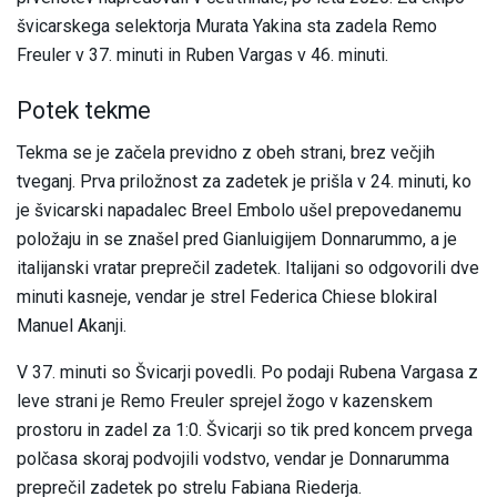
švicarskega selektorja Murata Yakina sta zadela Remo
Freuler v 37. minuti in Ruben Vargas v 46. minuti.
Potek tekme
Tekma se je začela previdno z obeh strani, brez večjih
tveganj. Prva priložnost za zadetek je prišla v 24. minuti, ko
je švicarski napadalec Breel Embolo ušel prepovedanemu
položaju in se znašel pred Gianluigijem Donnarummo, a je
italijanski vratar preprečil zadetek. Italijani so odgovorili dve
minuti kasneje, vendar je strel Federica Chiese blokiral
Manuel Akanji.
V 37. minuti so Švicarji povedli. Po podaji Rubena Vargasa z
leve strani je Remo Freuler sprejel žogo v kazenskem
prostoru in zadel za 1:0. Švicarji so tik pred koncem prvega
polčasa skoraj podvojili vodstvo, vendar je Donnarumma
preprečil zadetek po strelu Fabiana Riederja.