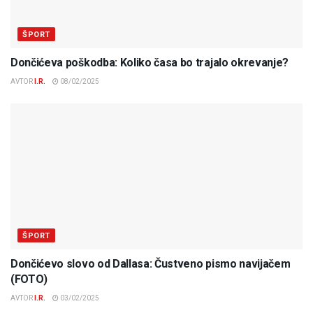
ŠPORT
Dončićeva poškodba: Koliko časa bo trajalo okrevanje?
AVTOR
I.R.
08/02/2025
ŠPORT
Dončićevo slovo od Dallasa: Čustveno pismo navijačem
(FOTO)
AVTOR
I.R.
03/02/2025