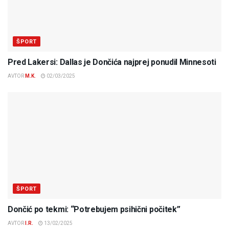
ŠPORT
Pred Lakersi: Dallas je Dončića najprej ponudil Minnesoti
AVTOR
M.K.
02/03/2025
ŠPORT
Dončić po tekmi: “Potrebujem psihični počitek”
AVTOR
I.R.
13/02/2025