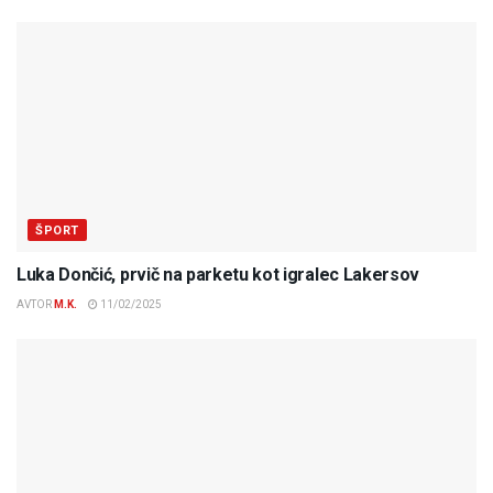
ŠPORT
Luka Dončić, prvič na parketu kot igralec Lakersov
AVTOR
M.K.
11/02/2025