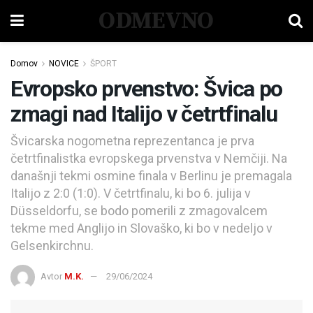
ODMEVNO
Domov
NOVICE
ŠPORT
Evropsko prvenstvo: Švica po
zmagi nad Italijo v četrtfinalu
Švicarska nogometna reprezentanca je prva
četrtfinalistka evropskega prvenstva v Nemčiji. Na
današnji tekmi osmine finala v Berlinu je premagala
Italijo z 2:0 (1:0). V četrtfinalu, ki bo 6. julija v
Düsseldorfu, se bodo pomerili z zmagovalcem
tekme med Anglijo in Slovaško, ki bo v nedeljo v
Gelsenkirchnu.
Avtor
M.K.
29/06/2024