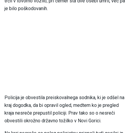
trčil v tovorno vozilo, pri čemer sta dve osebi umrli, več pa
je bilo poškodovanih.
Policija je obvestila preiskovalnega sodnika, ki je odšel na
kraj dogodka, da bi opravil ogled, medtem ko je pregled
kraja nesreče prepustil policiji. Prav tako so o nesreči
obvestili okrožno državno tožilko v Novi Gorici.