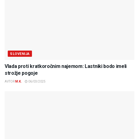
SLOVENIJA
Vlada proti kratkoročnim najemom: Lastniki bodo imeli
strožje pogoje
AVTOR
M.K.
06/03/2025