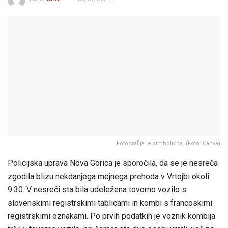
Fotografija je simbolična. (Foto: Canva)
Policijska uprava Nova Gorica je sporočila, da se je nesreča
zgodila blizu nekdanjega mejnega prehoda v Vrtojbi okoli
9.30. V nesreči sta bila udeležena tovorno vozilo s
slovenskimi registrskimi tablicami in kombi s francoskimi
registrskimi oznakami. Po prvih podatkih je voznik kombija