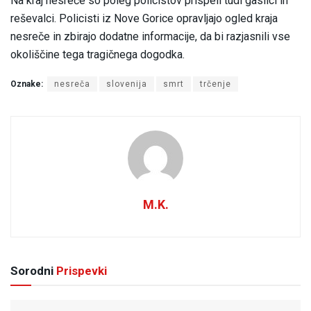
Na kraj nesreče so poleg policistov prispeli tudi gasilci in
reševalci. Policisti iz Nove Gorice opravljajo ogled kraja
nesreče in zbirajo dodatne informacije, da bi razjasnili vse
okoliščine tega tragičnega dogodka.
Oznake:
nesreča
slovenija
smrt
trčenje
M.K.
Sorodni
Prispevki