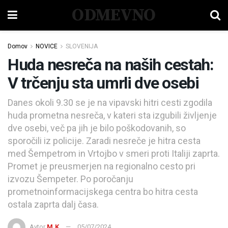
ODMEVNO
Domov
NOVICE
SLOVENIJA
Huda nesreča na naših cestah:
V trčenju sta umrli dve osebi
Danes okoli 9.30 se je na vipavski hitri cesti zgodila
huda prometna nesreča, v kateri sta izgubili življenje
dve osebi, več pa jih je bilo poškodovanih, so
sporočili iz policije. Zaradi nesreče je hitra cesta
med Šempetrom in Vrtojbo v smeri proti Italiji zaprta.
Promet je preusmerjen na regionalno cesto pri
izvozu Šempeter. Po poročanju
prometnoinformacijskega centra bo hitra cesta
ostala zaprta dalj časa.
Avtor
M.K.
05/07/2024