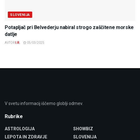
SLOVENIJA
Potapljač pri Belvederju nabiral strogo zaščitene morske
datlje
AVTOR
I.R.
05/03/2025
V svetu informacij iščemo globlji odmev.
Rubrike
ASTROLOGIJA
SHOWBIZ
LEPOTA IN ZDRAVJE
SLOVENIJA