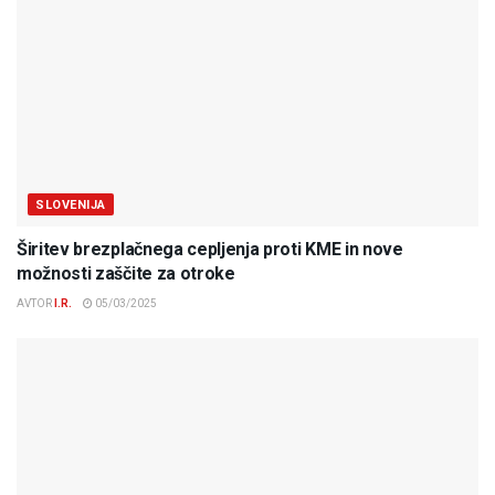
SLOVENIJA
Širitev brezplačnega cepljenja proti KME in nove
možnosti zaščite za otroke
AVTOR
I.R.
05/03/2025