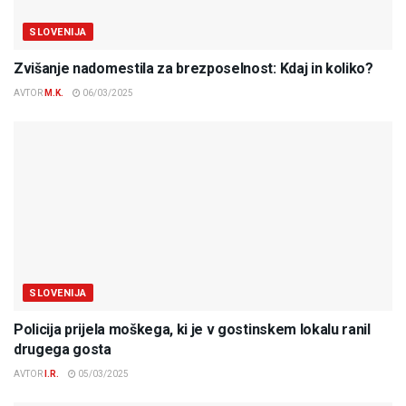
SLOVENIJA
Zvišanje nadomestila za brezposelnost: Kdaj in koliko?
AVTOR
M.K.
06/03/2025
SLOVENIJA
Policija prijela moškega, ki je v gostinskem lokalu ranil
drugega gosta
AVTOR
I.R.
05/03/2025