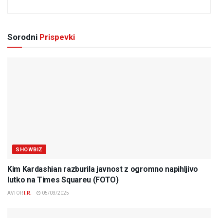
Sorodni
Prispevki
SHOWBIZ
Kim Kardashian razburila javnost z ogromno napihljivo
lutko na Times Squareu (FOTO)
AVTOR
I.R.
05/03/2025