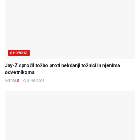
SHOWBIZ
Jay-Z sprožil tožbo proti nekdanji tožnici in njenima
odvetnikoma
AVTOR
I.R.
04/03/2025