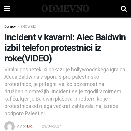
ODMEVNO
Domov
SHOWBIZ
Incident v kavarni: Alec Baldwin
izbil telefon protestnici iz
roke(VIDEO)
Viralni posnetek, ki prikazuje hollywoodskega igralca
Aleca Baldwina v sporu s pro-palestinsko
protestnico, je pritegnil veliko pozornost na
družbenih omrežjih. Incident se je zgodil v mirnem
kafiču, kjer je Baldwin plačeval, medtem ko je
protestnica od njega večkrat zahtevala, naj izreče
podporo Palestini.
Avtor
I.R.
23/04/2024