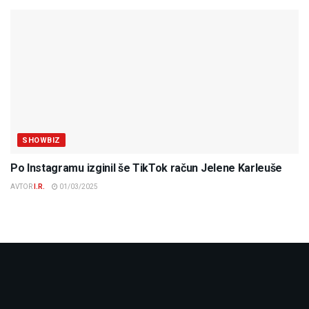
SHOWBIZ
Po Instagramu izginil še TikTok račun Jelene Karleuše
AVTOR
I.R.
01/03/2025