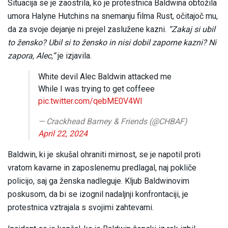
Situacija se je zaostrila, ko je protestnica Baldwina obtožila
umora Halyne Hutchins na snemanju filma Rust, očitajoč mu,
da za svoje dejanje ni prejel zaslužene kazni.
“Zakaj si ubil
to žensko? Ubil si to žensko in nisi dobil zaporne kazni? Ni
zapora, Alec,”
je izjavila.
White devil Alec Baldwin attacked me
While I was trying to get coffeee
pic.twitter.com/qebME0V4Wl
— Crackhead Barney & Friends (@CHBAF)
April 22, 2024
Baldwin, ki je skušal ohraniti mirnost, se je napotil proti
vratom kavarne in zaposlenemu predlagal, naj pokliče
policijo, saj ga ženska nadleguje. Kljub Baldwinovim
poskusom, da bi se izognil nadaljnji konfrontaciji, je
protestnica vztrajala s svojimi zahtevami.