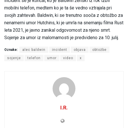
Incident se je končal, ko je Baldwin ženski iz rok izbil
mobilni telefon, medtem ko je ta še vedno vztrajala pri
svojih zahtevah. Baldwin, ki se trenutno sooča z obtožbo za
nenamerni umor Hutchins, ki je umrla na snemanju filma Rust
leta 2021, je javno zanikal odgovornost za njeno smrt.
Sojenje za umor iz malomarnosti je predvideno za 10. julij.
Oznake:
alec baldwin
incident
objava
obtožbe
sojenje
telefon
umor
video
x
I.R.