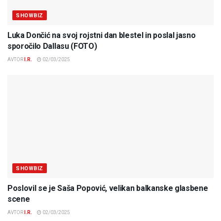
SHOWBIZ
Luka Dončić na svoj rojstni dan blestel in poslal jasno
sporočilo Dallasu (FOTO)
AVTOR
I.R.
02/03/2025
SHOWBIZ
Poslovil se je Saša Popović, velikan balkanske glasbene
scene
AVTOR
I.R.
02/03/2025