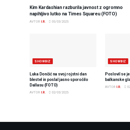
Kim Kardashian razburila javnost z ogromno
napihljivo lutko na Times Squareu (FOTO)
AVTOR
I.R.
05/03/2025
SHOWBIZ
SHOWBIZ
Luka Dončić na svoj rojstni dan
Poslovil se j
blestel in poslal jasno sporočilo
balkanske gl
Dallasu (FOTO)
AVTOR
I.R.
02
AVTOR
I.R.
02/03/2025