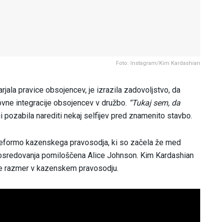
Foto: Instagram/Kim Kardashian
rjala pravice obsojencev, je izrazila zadovoljstvo, da
ovne integracije obsojencev v družbo.
“Tukaj sem, da
 pozabila narediti nekaj selfijev pred znamenito stavbo.
a reformo kazenskega pravosodja, ki so začela že med
posredovanja pomiloščena Alice Johnson. Kim Kardashian
nje razmer v kazenskem pravosodju.