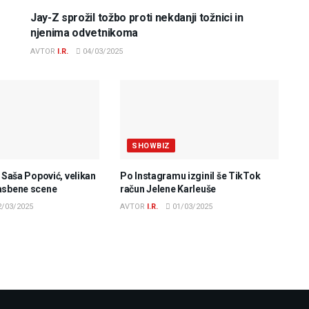
Jay-Z sprožil tožbo proti nekdanji tožnici in
njenima odvetnikoma
AVTOR
I.R.
04/03/2025
SHOWBIZ
e Saša Popović, velikan
Po Instagramu izginil še TikTok
asbene scene
račun Jelene Karleuše
/03/2025
AVTOR
I.R.
01/03/2025