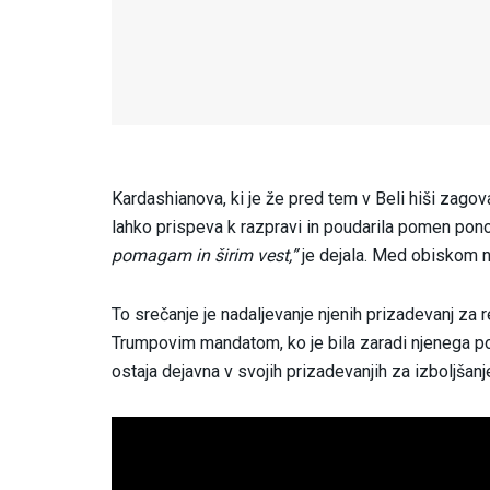
Kardashianova, ki je že pred tem v Beli hiši zagova
lahko prispeva k razpravi in poudarila pomen pon
pomagam in širim vest,”
je dejala. Med obiskom ni
To srečanje je nadaljevanje njenih prizadevanj z
Trumpovim mandatom, ko je bila zaradi njenega 
ostaja dejavna v svojih prizadevanjih za izboljša