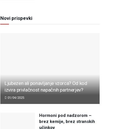
Novi prispevki
Ljubezen ali ponavljanje vzorca? Od kod
izvira privlačnost napačnih partnerjev?
01/04/2025
Hormoni pod nadzorom –
brez kemije, brez stranskih
učinkov