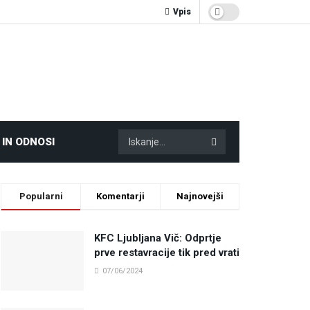
Vpis
 IN ODNOSI
Popularni
Komentarji
Najnovejši
KFC Ljubljana Vič: Odprtje
prve restavracije tik pred vrati
07/06/2024