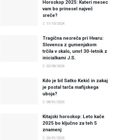
Horoskop 2025: Kateri mesec
vam bo prinesel največ
sreče?
11/10/2024
Tragična nesreča pri Hvaru:
Slovenca z gumenjakom
trčila v skalo, umrl 30-letnik z
inicialkami J.S.
02/08/2024
Kdo je bil Satko Kekić in zakaj
je postal tarča mafijskega
uboja?
08/01/2025
Kitajski horoskop: Leto kače
2025 bo ključno za teh 5
znamenj
20/01/2025