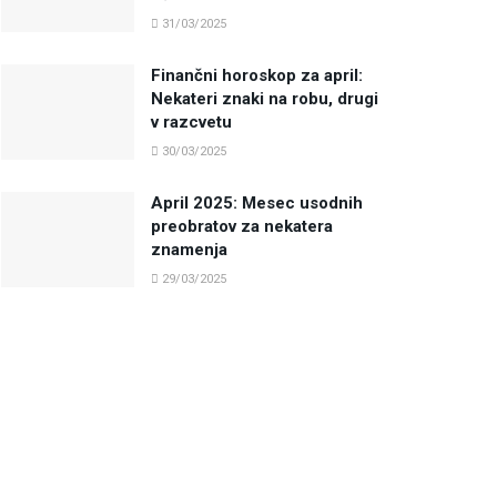
31/03/2025
Finančni horoskop za april:
Nekateri znaki na robu, drugi
v razcvetu
30/03/2025
April 2025: Mesec usodnih
preobratov za nekatera
znamenja
29/03/2025