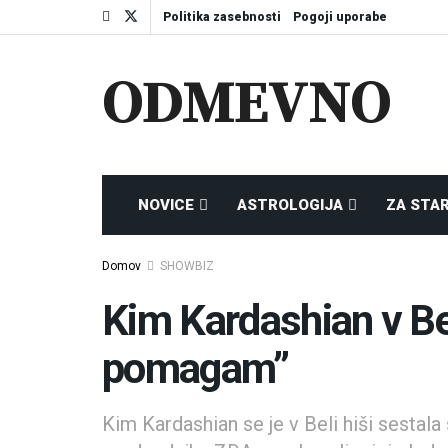
Politika zasebnosti
Pogoji uporabe
ODMEVNO
NOVICE
ASTROLOGIJA
ZA STA
Domov
SHOWBIZ
Kim Kardashian v Bel
pomagam”
Kim Kardashian se je v Beli hiši sestal