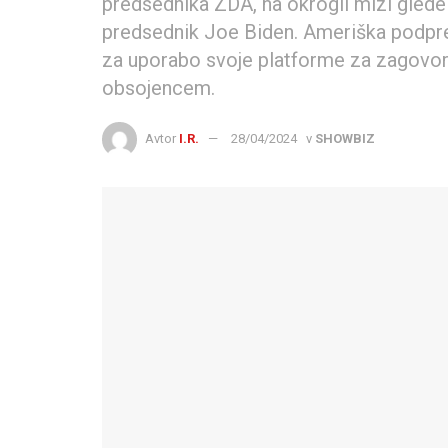
predsednika ZDA, na okrogli mizi glede 
predsednik Joe Biden. Ameriška podpre
za uporabo svoje platforme za zagovorn
obsojencem.
Avtor
I.R.
28/04/2024
v
SHOWBIZ