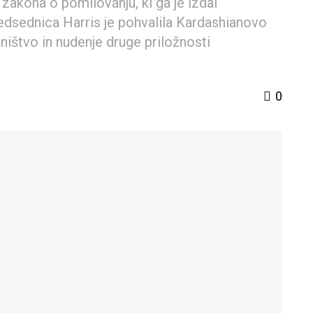
zakona o pomilovanju, ki ga je izdal
dsednica Harris je pohvalila Kardashianovo
ištvo in nudenje druge priložnosti
0