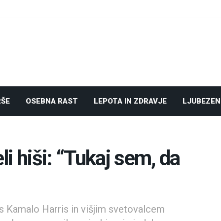
RŠE
OSEBNA RAST
LEPOTA IN ZDRAVJE
LJUBEZEN
i hiši: “Tukaj sem, da
a s Kamalo Harris in višjim svetovalcem