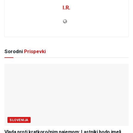
I.R.
Sorodni
Prispevki
SLOVENIJA
Vlada proti kratkoročnim najemom: Lastniki bodo imeli