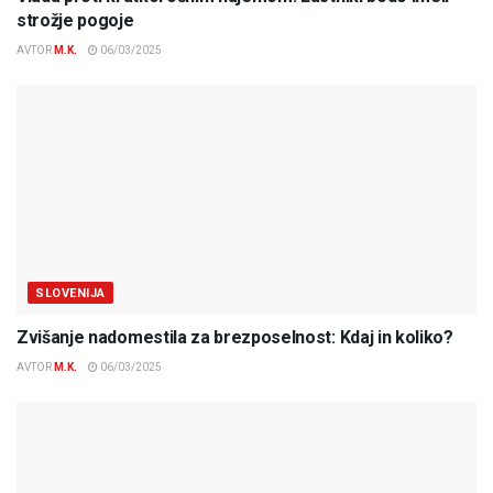
strožje pogoje
AVTOR
M.K.
06/03/2025
SLOVENIJA
Zvišanje nadomestila za brezposelnost: Kdaj in koliko?
AVTOR
M.K.
06/03/2025