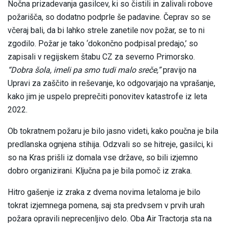
Nočna prizadevanja gasilcev, ki so čistili in zalivali robove
požarišča, so dodatno podprle še padavine. Čeprav so se
včeraj bali, da bi lahko strele zanetile nov požar, se to ni
zgodilo. Požar je tako ‘dokončno podpisal predajo,’ so
zapisali v regijskem štabu CZ za severno Primorsko.
“Dobra šola, imeli pa smo tudi malo sreče,”
pravijo na
Upravi za zaščito in reševanje, ko odgovarjajo na vprašanje,
kako jim je uspelo preprečiti ponovitev katastrofe iz leta
2022.
Ob tokratnem požaru je bilo jasno videti, kako poučna je bila
predlanska ognjena stihija. Odzvali so se hitreje, gasilci, ki
so na Kras prišli iz domala vse države, so bili izjemno
dobro organizirani. Ključna pa je bila pomoč iz zraka.
Hitro gašenje iz zraka z dvema novima letaloma je bilo
tokrat izjemnega pomena, saj sta predvsem v prvih urah
požara opravili neprecenljivo delo. Oba Air Tractorja sta na