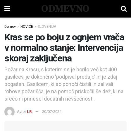
ODMEVNO
Domov
NOVICE
SLOVENIJA
Kras se po boju z ognjem vrača
v normalno stanje: Intervencija
skoraj zaključena
Požar na Krasu, s katerim se je borilo več kot 400
gasilcev, je dokončno 'podpisal predajo' in je zdaj
pogašen. Gasilcem, ki so ponoči čistili in zalivali
robove požarišča, je na pomoč priskočil še dež, ki na
srečo ni prinesel dodatnih nevšečnosti.
Avtor
I.R.
20/07/2024