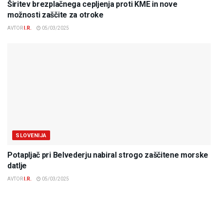
Širitev brezplačnega cepljenja proti KME in nove
možnosti zaščite za otroke
AVTOR
I.R.
05/03/2025
SLOVENIJA
Potapljač pri Belvederju nabiral strogo zaščitene morske
datlje
AVTOR
I.R.
05/03/2025