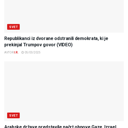
SVET
Republikanci iz dvorane odstranili demokrata, ki je
prekinjal Trumpov govor (VIDEO)
AVTOR
I.R.
05/03/2025
SVET
Arabske države predstavile načrt obnove Gaze, Izrael