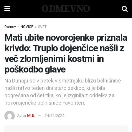
ODMEVNO
Domov
NOVICE
SVET
Mati ubite novorojenke priznala
krivdo: Truplo dojenčice našli z
več zlomljenimi kostmi in
poškodbo glave
Na Dunaju so v petek v smetnjaku blizu bolnišnice
našli mrtvo teden dni staro deklico, ki je bila
pogrešana od četrtka, ko je izginila z oddelka za
novorojenčke bolnišnice Favoriten.
Avtor
M.K.
24/11/2024