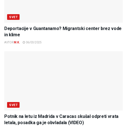
SVET
Deportacije v Guantanamo? Migrantski center brez vode
in klime
AVTOR
M.K.
06/03/2025
SVET
Potnik na letu iz Madrida v Caracas skušal odpreti vrata
letala, posadka ga je obvladala (VIDEO)