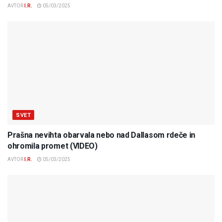
AVTOR
I.R.
05/03/2025
SVET
Prašna nevihta obarvala nebo nad Dallasom rdeče in
ohromila promet (VIDEO)
AVTOR
I.R.
05/03/2025