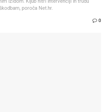
m izidom. Kljub hitri intervenciji in trudu
škodbam, poroča Net.hr.
0