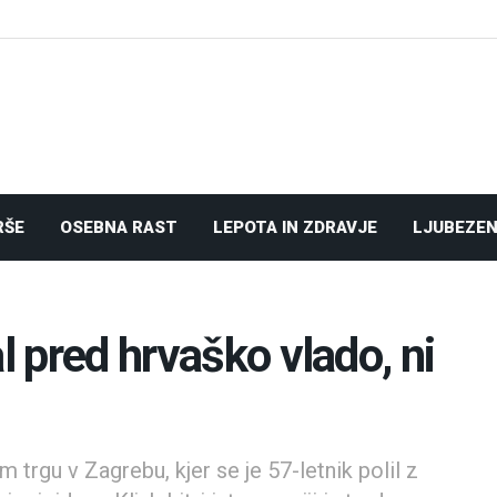
RŠE
OSEBNA RAST
LEPOTA IN ZDRAVJE
LJUBEZEN
l pred hrvaško vlado, ni
trgu v Zagrebu, kjer se je 57-letnik polil z