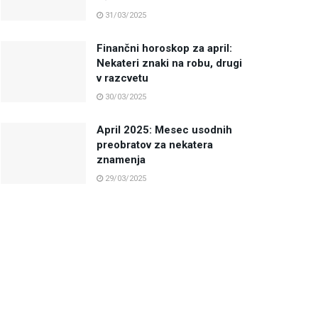
31/03/2025
Finančni horoskop za april:
Nekateri znaki na robu, drugi
v razcvetu
30/03/2025
April 2025: Mesec usodnih
preobratov za nekatera
znamenja
29/03/2025