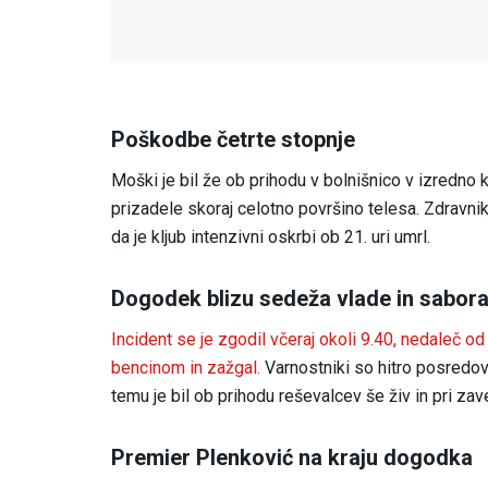
Poškodbe četrte stopnje
Moški je bil že ob prihodu v bolnišnico v izredno 
prizadele skoraj celotno površino telesa. Zdravnik
da je kljub intenzivni oskrbi ob 21. uri umrl.
Dogodek blizu sedeža vlade in sabor
Incident se je zgodil včeraj okoli 9.40, nedaleč o
bencinom in zažgal.
Varnostniki so hitro posredova
temu je bil ob prihodu reševalcev še živ in pri zav
Premier Plenković na kraju dogodka