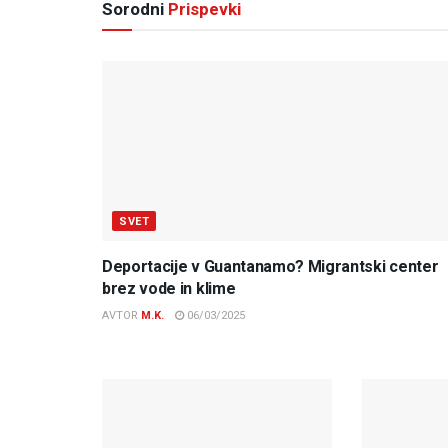
Sorodni
Prispevki
SVET
Deportacije v Guantanamo? Migrantski center
brez vode in klime
AVTOR
M.K.
06/03/2025