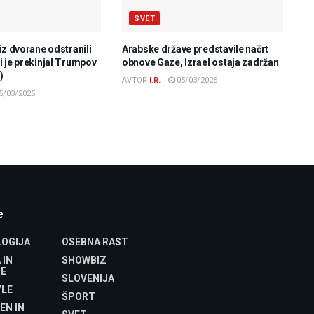
SVET
iz dvorane odstranili
Arabske države predstavile načrt
 je prekinjal Trumpov
obnove Gaze, Izrael ostaja zadržan
)
AVTOR
I.R.
05/03/2025
5/03/2025
e
OGIJA
OSEBNA RAST
 IN
SHOWBIZ
E
SLOVENIJA
YLE
ŠPORT
EN IN