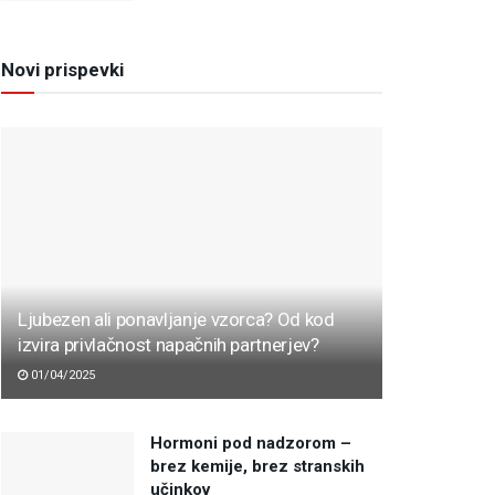
Novi prispevki
Ljubezen ali ponavljanje vzorca? Od kod
izvira privlačnost napačnih partnerjev?
01/04/2025
Hormoni pod nadzorom –
brez kemije, brez stranskih
učinkov