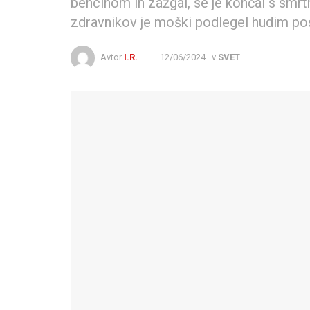
bencinom in zažgal, se je končal s smrtni
zdravnikov je moški podlegel hudim po
Avtor
I.R.
12/06/2024
v
SVET