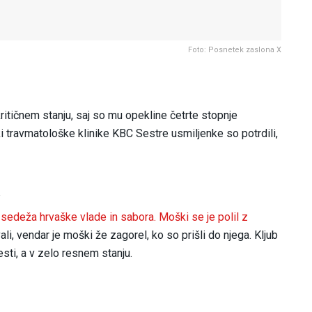
Foto: Posnetek zaslona X
kritičnem stanju, saj so mu opekline četrte stopnje
i travmatološke klinike KBC Sestre usmiljenke so potrdili,
a
d sedeža hrvaške vlade in sabora. Moški se je polil z
li, vendar je moški že zagorel, ko so prišli do njega. Kljub
esti, a v zelo resnem stanju.