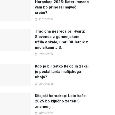
Horoskop 2025: Kateri mesec
vam bo prinesel največ
sreče?
11/10/2024
Tragična nesreča pri Hvaru:
Slovenca z gumenjakom
trčila v skalo, umrl 30-letnik z
inicialkami J.S.
02/08/2024
Kdo je bil Satko Kekić in zakaj
je postal tarča mafijskega
uboja?
08/01/2025
Kitajski horoskop: Leto kače
2025 bo ključno za teh 5
znamenj
20/01/2025