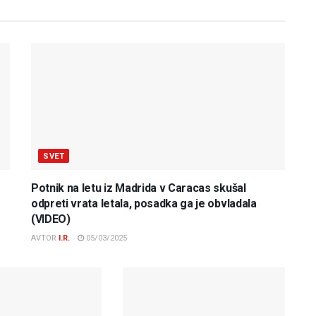
SVET
Potnik na letu iz Madrida v Caracas skušal
odpreti vrata letala, posadka ga je obvladala
(VIDEO)
AVTOR
I.R.
05/03/2025