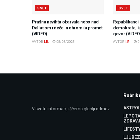
SVET
SVET
Prašna nevihta obarvala nebo nad
Republikanci 
Dallasom rdeče in ohromila promet
demokrata, ki
(VIDEO)
govor (VIDEO
AVTOR
I.R.
05/03/2025
AVTOR
I.R.
0
Rubrik
ASTROL
V svetu informacij iščemo globlji odmev.
LEPOTA
ZDRAVJ
LIFEST
LJUBEZ