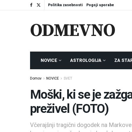
Politika zasebnosti
Pogoji uporabe
ODMEVNO
NOVICE
ASTROLOGIJA
ZA STA
Domov
NOVICE
SVET
Moški, ki se je zažga
preživel (FOTO)
Včerajšnji tragični dogodek na Markovem 